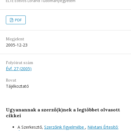
ELTE Eötvös Loránd Tudományegyetem
PDF
Megjelent
2005-12-23
Folyóirat szám
Évf. 27 (2005)
Rovat
Tájékoztató
Ugyanannak a szerző(k)nek a legtöbbet olvasott
cikkei
A Szerkesztő,
Szerzőink figyelmébe
,
Névtani Értesítő: