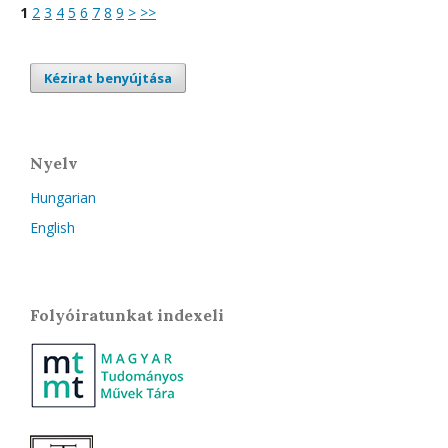
1
2
3
4
5
6
7
8
9
>
>>
Kézirat benyújtása
Nyelv
Hungarian
English
Folyóiratunkat indexeli