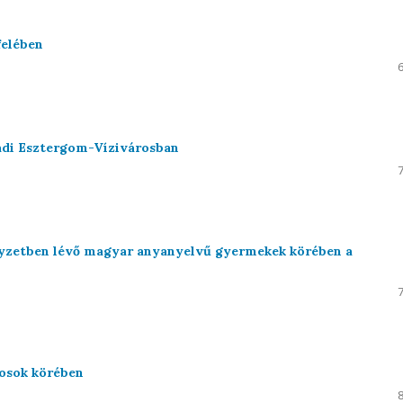
felében
adi Esztergom-Vízivárosban
elyzetben lévő magyar anyanyelvű gyermekek körében a
osok körében