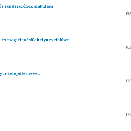
ós rendszerének alakulása
152
i és megjelenésük helyneveinkben
162
yar településnevek
170
179