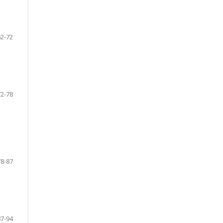
62-72
72-78
78-87
87-94