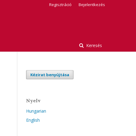
Regisztráció
Bejelentkezés
Keresés
Kézirat benyújtása
Nyelv
Hungarian
English