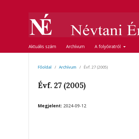
Aktuális szám
Archívum
A folyóiratról
Főoldal
/
Archívum
/
Évf. 27 (2005)
Évf. 27 (2005)
Megjelent:
2024-09-12