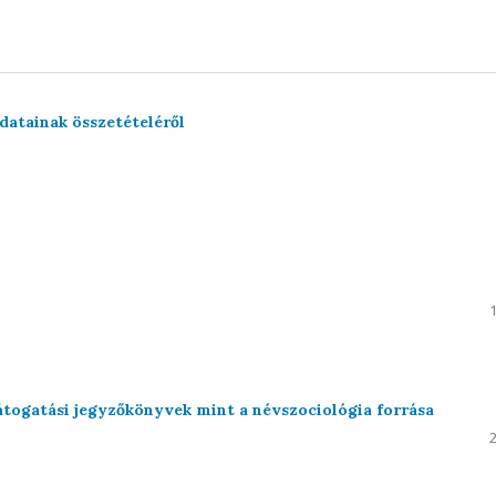
datainak összetételéről
átogatási jegyzőkönyvek mint a névszociológia forrása