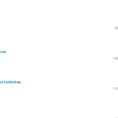
95
ben
102
ynévadásban
110