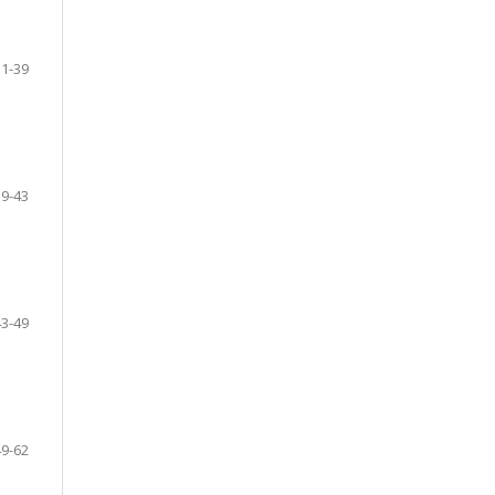
31-39
39-43
43-49
49-62