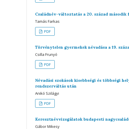
Családnév-változtatás a 20. század második 
Tamás Farkas
PDF
Törvénytelen gyermekek névadása a 19. száz
Csilla Frunyó
PDF
Névadási szokások kisebbségi és többségi h
rendszerváltás után
Anikó Szilágyi
PDF
Keresztnévvizsgálatok budapesti nagycsalád
Gábor Mikesy