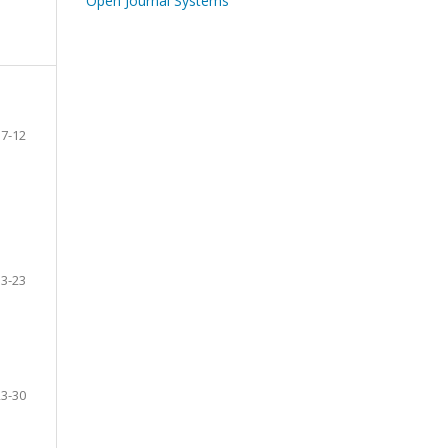
Open Journal Systems
7-12
13-23
23-30