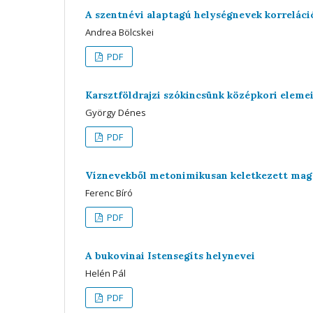
A szentnévi alaptagú helységnevek korreláci
Andrea Bölcskei
PDF
Karsztföldrajzi szókincsünk középkori eleme
György Dénes
PDF
Víznevekből metonimikusan keletkezett mag
Ferenc Bíró
PDF
A bukovinai Istensegíts helynevei
Helén Pál
PDF