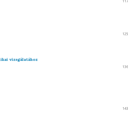
117
125
ikai vizsgálatához
136
143