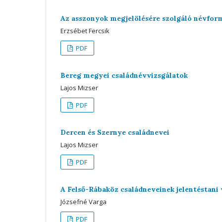
Az asszonyok megjelölésére szolgáló névform
Erzsébet Fercsik
PDF
Bereg megyei családnévvizsgálatok
Lajos Mizser
PDF
Dercen és Szernye családnevei
Lajos Mizser
PDF
A Felső-Rábaköz családneveinek jelentéstani 
Józsefné Varga
PDF