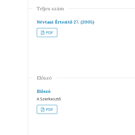
Teljes szám
Névtani Értesítő 27. (2005)
PDF
Előszó
Előszó
A Szerkesztő
PDF