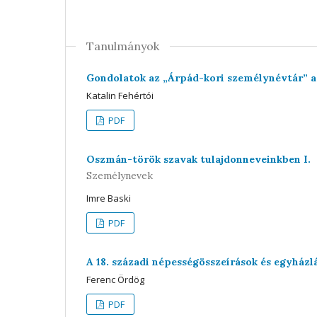
Tanulmányok
Gondolatok az „Árpád-kori személynévtár” a
Katalin Fehértói
PDF
Oszmán-török szavak tulajdonneveinkben I.
Személynevek
Imre Baski
PDF
A 18. századi népességösszeírások és egyházl
Ferenc Ördög
PDF