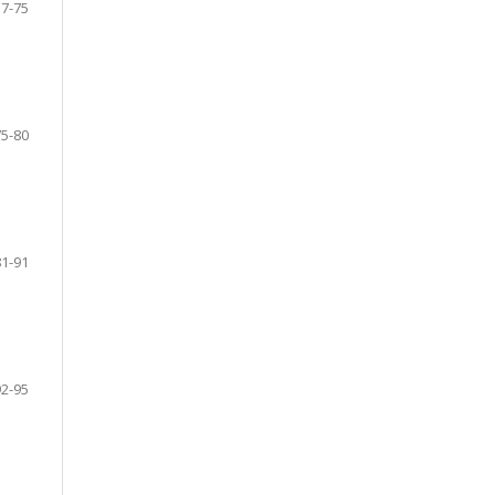
57-75
75-80
81-91
92-95