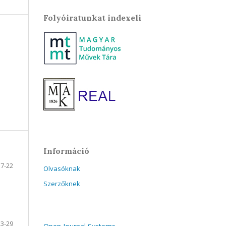
Folyóiratunkat indexeli
Információ
7-22
Olvasóknak
Szerzőknek
23-29