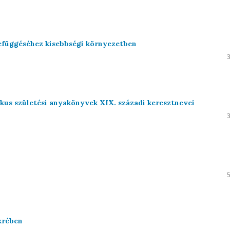
zefüggéséhez kisebbségi környezetben
likus születési anyakönyvek XIX. századi keresztnevei
krében