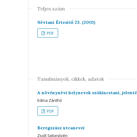
Teljes szám
Névtani Értesítő 23. (2001)
PDF
Tanulmányok, cikkek, adatok
A növénynévi helynevek szókincstani, jelenté
Edina Zánthó
PDF
Beregszász utcanevei
Zsolt Sebestyén