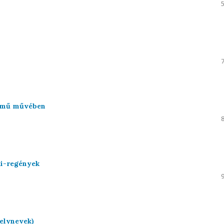
 című művében
ai-regények
elynevek)