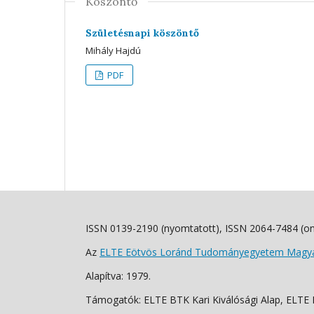
Köszöntő
Születésnapi köszöntő
Mihály Hajdú
PDF
ISSN 0139-2190 (nyomtatott), ISSN 2064-7484 (on
Az
ELTE Eötvös Loránd Tudományegyetem Magyar
Alapítva: 1979.
Támogatók: ELTE BTK Kari Kiválósági Alap, ELTE Fo