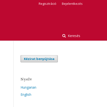
Regisztráció
Bejelentkezés
Keresés
Kézirat benyújtása
Nyelv
Hungarian
English