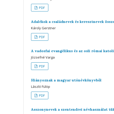
PDF
Adalékok a családnevek és keresztnevek öss
Károly Gerstner
PDF
A vadosfai evangélikus és az osli római kato
Józsefné Varga
PDF
Hiányoznak a magyar utónévkönyvből
László Fülöp
PDF
Asszonynevek a szentendrei névhasználat tü