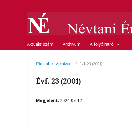
Aktuális szám
Archívum
A folyóiratról
Főoldal
/
Archívum
/
Évf. 23 (2001)
Évf. 23 (2001)
Megjelent:
2024-09-12