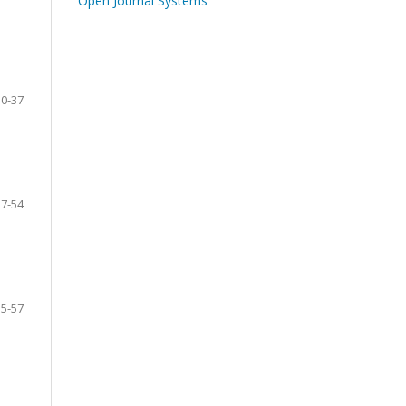
Open Journal Systems
30-37
37-54
55-57