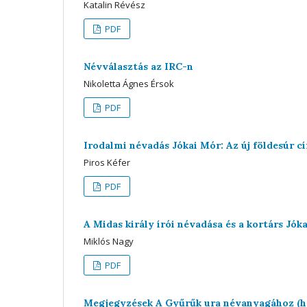
Katalin Révész
PDF
Névválasztás az IRC-n
Nikoletta Ágnes Érsok
PDF
Irodalmi névadás Jókai Mór: Az új földesúr
Piros Kéfer
PDF
A Midas király írói névadása és a kortárs Jók
Miklós Nagy
PDF
Megjegyzések A Gyűrűk ura névanyagához (h