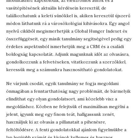
mobilitáshoz kapcsolódik, az elektromos autók és a
vasútépítésének aktuális kérdésein keresztül, de
találkozhatunk a keleti sünökkel is, akiken keresztül újszerű
módon láthatunk rá a városökológiai kihívásokra. Egy angol
nyelvű cikkből megismerhetjük a Global Hunger Indexet és
összefüggéseit, egy másik tanulmány segítségével pedig egy
érdekes aspektusból ismerhetjük meg a CRM és a családi
boldogság kapcsolatát. Adjunk magunknak időt az olvasásra,
gondolkozzunk a felvetéseken, vitatkozzunk a szerzőkkel,
keressük meg a számunkra hasznosítható gondolatokat.
Ne várjunk csodát, egyik tanulmány se fogja megoldani
önmagában a fenntarthatóság nagy problémáit, de bármelyik
elindíthat egy olyan gondolatsort, ami közelebb visz a
megoldáshoz. Közben ne felejtsük el maximálisan megélni a
jelent, igyunk meg egy finom teát, hallgassunk zenét,
használjuk ki az olvasás a pillanatait a pihenésre,
feltöltődésre. A fenti gondolatokkal ajánlom figyelmükbe a
lap legújabb számát és kívánok kellemes és hasznos