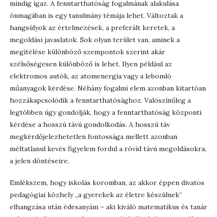
mindig igaz. A fenntarthatóság fogalmának alakulása
önmagában is egy tanulmány témája lehet. Változtak a
hangsúlyok az értelmezések, a preferált keretek, a
megoldási javaslatok. Sok olyan terület van, aminek a
megítélése különböző szempontok szerint akár
szélsőségesen különböző is lehet. Ilyen például az
elektromos autók, az atomenergia vagy a lebomló
műanyagok kérdése. Néhány fogalmi elem azonban kitartóan
hozzákapcsolódik a fenntarthatósághoz. Valószínűleg a
legtöbben úgy gondolják, hogy a fenntarthatóság központi
kérdése a hosszú távú gondolkodás. A hosszú táv
megkérdőjelezhetetlen fontossága mellett azonban
méltatlanul kevés figyelem fordul a rövid távú megoldásokra,
a jelen döntéseire.
Emlékszem, hogy iskolás koromban, az akkor éppen divatos
pedagógiai közhely „a gyerekek az életre készülnek”
elhangzása után édesanyám – aki kiváló matematikus és tanár