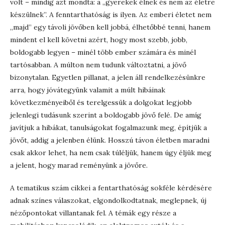
volt – mindig azt mondta: a „gyerekek élnek és nem az életre
készülnek”. A fenntarthatóság is ilyen. Az emberi életet nem
„majd” egy távoli jövőben kell jobbá, élhetőbbé tenni, hanem
mindent el kell követni azért, hogy most szebb, jobb,
boldogabb legyen – minél több ember számára és minél
tartósabban. A múlton nem tudunk változtatni, a jövő
bizonytalan. Egyetlen pillanat, a jelen áll rendelkezésünkre
arra, hogy jóvátegyünk valamit a múlt hibáinak
következményeiből és terelgessük a dolgokat legjobb
jelenlegi tudásunk szerint a boldogabb jövő felé. De amíg
javítjuk a hibákat, tanulságokat fogalmazunk meg, építjük a
jövőt, addig a jelenben élünk. Hosszú távon életben maradni
csak akkor lehet, ha nem csak túléljük, hanem úgy éljük meg
a jelent, hogy marad reményünk a jövőre.
A tematikus szám cikkei a fentarthatóság sokféle kérdésére
adnak színes válaszokat, elgondolkodtatnak, meglepnek, új
nézőpontokat villantanak fel. A témák egy része a