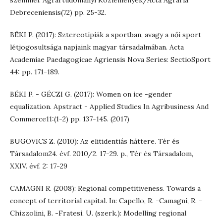
szemmel. Agrártudományi Közlemények/Acta Agraria
Debreceniensis(72) pp. 25-32.
BÉKI P. (2017): Sztereotípiák a sportban, avagy a női sport
létjogosultsága napjaink magyar társadalmában. Acta
Academiae Paedagogicae Agriensis Nova Series: SectioSport
44: pp. 171-189.
BÉKI P. - GÉCZI G. (2017): Women on ice -gender
equalization. Apstract - Applied Studies In Agribusiness And
Commerce11:(1-2) pp. 137-145. (2017)
BUGOVICS Z. (2010): Az elitidentiás háttere. Tér és
Társadalom24. évf. 2010/2. 17-29. p., Tér és Társadalom,
XXIV. évf. 2: 17-29
CAMAGNI R. (2008): Regional competitiveness. Towards a
concept of territorial capital. In: Capello, R. -Camagni, R. -
Chizzolini, B. -Fratesi, U. (szerk.): Modelling regional