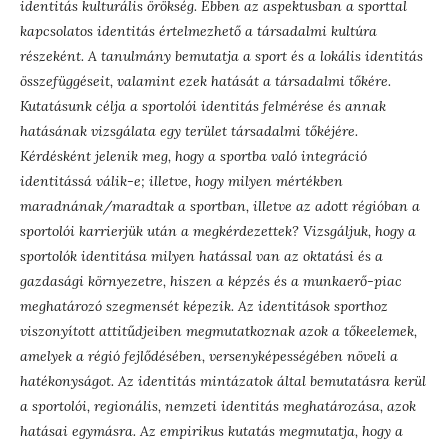
identitás kulturális örökség. Ebben az aspektusban a sporttal
kapcsolatos identitás értelmezhető a társadalmi kultúra
részeként. A tanulmány bemutatja a sport és a lokális identitás
összefüggéseit, valamint ezek hatását a társadalmi tőkére.
Kutatásunk célja a sportolói identitás felmérése és annak
hatásának vizsgálata egy terület társadalmi tőkéjére.
Kérdésként jelenik meg, hogy a sportba való integráció
identitássá válik-e; illetve, hogy milyen mértékben
maradnának/maradtak a sportban, illetve az adott régióban a
sportolói karrierjük után a megkérdezettek? Vizsgáljuk, hogy a
sportolók identitása milyen hatással van az oktatási és a
gazdasági környezetre, hiszen a képzés és a munkaerő-piac
meghatározó szegmensét képezik. Az identitások sporthoz
viszonyított attitűdjeiben megmutatkoznak azok a tőkeelemek,
amelyek a régió fejlődésében, versenyképességében növeli a
hatékonyságot. Az identitás mintázatok által bemutatásra kerül
a sportolói, regionális, nemzeti identitás meghatározása, azok
hatásai egymásra. Az empirikus kutatás megmutatja, hogy a