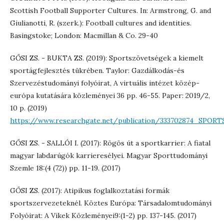
Scottish Football Supporter Cultures. In: Armstrong, G. and
Giulianotti, R. (szerk.): Football cultures and identities.
Basingstoke; London: Macmillan & Co. 29-40
GŐSI ZS. - BUKTA ZS. (2019): Sportszövetségek a kiemelt
sportágfejlesztés tükrében. Taylor: Gazdálkodás-és
Szervezéstudományi folyóirat, A virtuális intézet közép-
európa kutatására közleményei 36 pp. 46-55. Paper: 2019/2,
10 p. (2019)
https://www.researchgate.net/publication/333702874_
GŐSI ZS. - SALLÓI I. (2017): Rögös út a sportkarrier: A fiatal
magyar labdarúgók karrieresélyei. Magyar Sporttudományi
Szemle 18:(4 (72)) pp. 11-19. (2017)
GŐSI ZS. (2017): Atipikus foglalkoztatási formák
sportszervezeteknél. Köztes Európa: Társadalomtudományi
Folyóirat: A Vikek Közleményei9:(1-2) pp. 137-145. (2017)