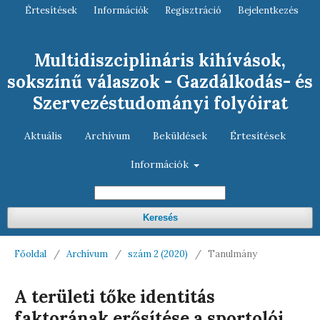
Értesítések
Információk
Regisztráció
Bejelentkezés
Multidiszciplináris kihívások,
sokszínű válaszok - Gazdálkodás- és
Szervezéstudományi folyóirat
Aktuális
Archívum
Beküldések
Értesítések
Információk
Keresés
Főoldal
/
Archívum
/
szám 2 (2020)
/
Tanulmány
A területi tőke identitás
faktorának erősítése a sportolói