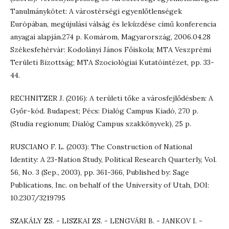
Tanulmánykötet: A várostérségi egyenlőtlenségek
Európában, megújulási válság és leküzdése című konferencia
anyagai alapján.274 p. Komárom, Magyarország, 2006.04.28
Székesfehérvár: Kodolányi János Főiskola; MTA Veszprémi
Területi Bizottság; MTA Szociológiai Kutatóintézet, pp. 33-
44.
RECHNITZER J. (2016): A területi tőke a városfejlődésben: A
Győr-kód. Budapest; Pécs: Dialóg Campus Kiadó, 270 p.
(Studia regionum; Dialóg Campus szakkönyvek), 25 p.
RUSCIANO F. L. (2003): The Construction of National
Identity: A 23-Nation Study, Political Research Quarterly, Vol.
56, No. 3 (Sep., 2003), pp. 361-366, Published by: Sage
Publications, Inc. on behalf of the University of Utah, DOI:
10.2307/3219795
SZAKÁLY ZS. - LISZKAI ZS. - LENGVÁRI B. - JANKOV I. -