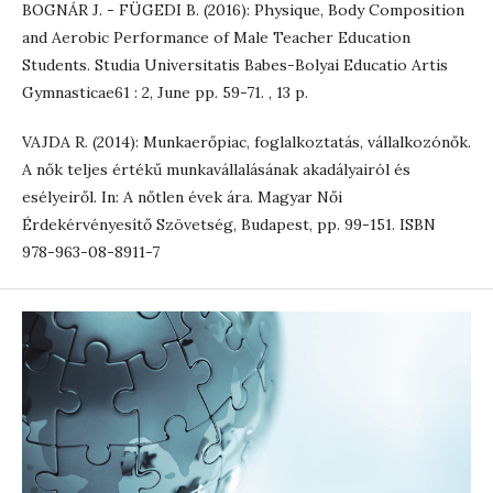
BOGNÁR J. - FÜGEDI B. (2016): Physique, Body Composition
and Aerobic Performance of Male Teacher Education
Students. Studia Universitatis Babes-Bolyai Educatio Artis
Gymnasticae61 : 2, June pp. 59-71. , 13 p.
VAJDA R. (2014): Munkaerőpiac, foglalkoztatás, vállalkozónők.
A nők teljes értékű munkavállalásának akadályairól és
esélyeiről. In: A nőtlen évek ára. Magyar Női
Érdekérvényesítő Szövetség, Budapest, pp. 99-151. ISBN
978-963-08-8911-7