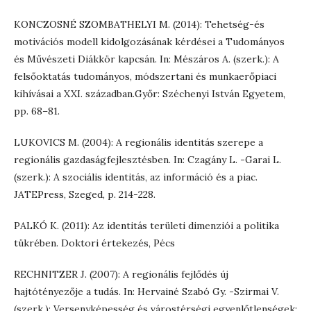
KONCZOSNÉ SZOMBATHELYI M. (2014): Tehetség-és
motivációs modell kidolgozásának kérdései a Tudományos
és Művészeti Diákkör kapcsán. In: Mészáros A. (szerk.): A
felsőoktatás tudományos, módszertani és munkaerőpiaci
kihívásai a XXI. században.Győr: Széchenyi István Egyetem,
pp. 68–81.
LUKOVICS M. (2004): A regionális identitás szerepe a
regionális gazdaságfejlesztésben. In: Czagány L. -Garai L.
(szerk.): A szociális identitás, az információ és a piac.
JATEPress, Szeged, p. 214-228.
PALKÓ K. (2011): Az identitás területi dimenziói a politika
tükrében. Doktori értekezés, Pécs
RECHNITZER J. (2007): A regionális fejlődés új
hajtótényezője a tudás. In: Hervainé Szabó Gy. -Szirmai V.
(szerk.): Versenyképesség és várostérségi egyenlőtlenségek: