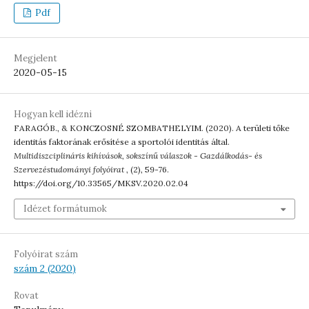
Pdf
Megjelent
2020-05-15
Hogyan kell idézni
FARAGÓB., & KONCZOSNÉ SZOMBATHELYIM. (2020). A területi tőke
identitás faktorának erősítése a sportolói identitás által.
Multidiszciplináris kihívások, sokszínű válaszok - Gazdálkodás- és
Szervezéstudományi folyóirat
, (2), 59-76.
https://doi.org/10.33565/MKSV.2020.02.04
Idézet formátumok
Folyóirat szám
szám 2 (2020)
Rovat