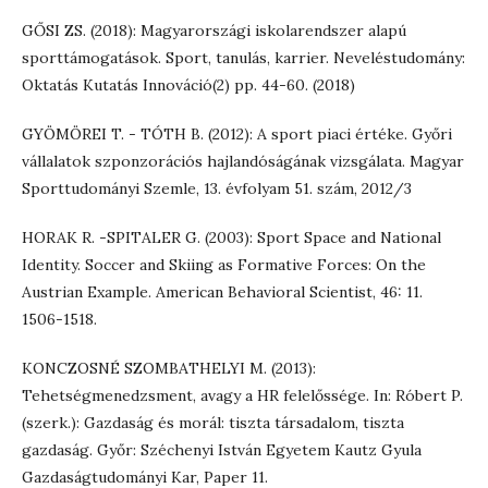
GŐSI ZS. (2018): Magyarországi iskolarendszer alapú
sporttámogatások. Sport, tanulás, karrier. Neveléstudomány:
Oktatás Kutatás Innováció(2) pp. 44-60. (2018)
GYÖMÖREI T. - TÓTH B. (2012): A sport piaci értéke. Győri
vállalatok szponzorációs hajlandóságának vizsgálata. Magyar
Sporttudományi Szemle, 13. évfolyam 51. szám, 2012/3
HORAK R. -SPITALER G. (2003): Sport Space and National
Identity. Soccer and Skiing as Formative Forces: On the
Austrian Example. American Behavioral Scientist, 46: 11.
1506-1518.
KONCZOSNÉ SZOMBATHELYI M. (2013):
Tehetségmenedzsment, avagy a HR felelőssége. In: Róbert P.
(szerk.): Gazdaság és morál: tiszta társadalom, tiszta
gazdaság. Győr: Széchenyi István Egyetem Kautz Gyula
Gazdaságtudományi Kar, Paper 11.