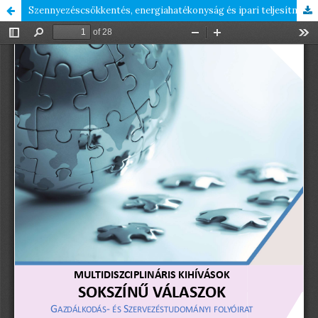
Szennyezéscsökkentés, energiahatékonyság és ipari teljesítmény