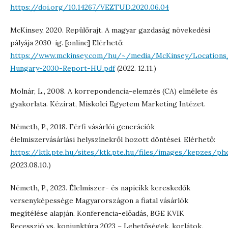
https://doi.org/10.14267/VEZTUD.2020.06.04
McKinsey, 2020. Repülőrajt. A magyar gazdaság növekedési
pályája 2030-ig. [online] Elérhető:
https://www.mckinsey.com/hu/~/media/McKinsey/Locati
Hungary-2030-Report-HU.pdf
(2022. 12.11.)
Molnár, L., 2008. A korrepondencia-elemzés (CA) elmélete és
gyakorlata. Kézirat, Miskolci Egyetem Marketing Intézet.
Németh, P., 2018. Férfi vásárlói generációk
élelmiszervásárlási helyszínekről hozott döntései. Elérhető:
https://ktk.pte.hu/sites/ktk.pte.hu/files/images/kepze
(2023.08.10.)
Németh, P., 2023. Élelmiszer- és napicikk kereskedők
versenyképessége Magyarországon a fiatal vásárlók
megítélése alapján. Konferencia-előadás, BGE KVIK
Recesszió vs. konjunktúra 2023 – Lehetőségek, korlátok,