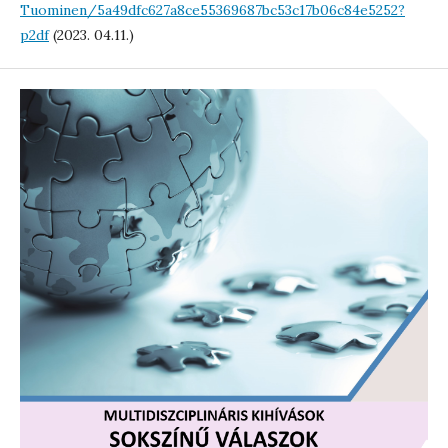
Tuominen/5a49dfc627a8ce55369687bc53c17b06c84e5252?
p2df
(2023. 04.11.)