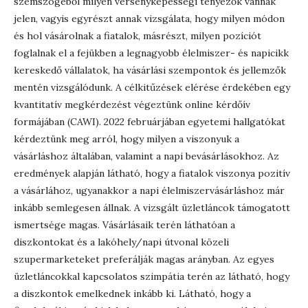
szemszögéből milyen versenyképességi tényezők vannak
jelen, vagyis egyrészt annak vizsgálata, hogy milyen módon
és hol vásárolnak a fiatalok, másrészt, milyen pozíciót
foglalnak el a fejükben a legnagyobb élelmiszer- és napicikk
kereskedő vállalatok, ha vásárlási szempontok és jellemzők
mentén vizsgálódunk. A célkitűzések elérése érdekében egy
kvantitatív megkérdezést végeztünk online kérdőív
formájában (CAWI). 2022 februárjában egyetemi hallgatókat
kérdeztünk meg arról, hogy milyen a viszonyuk a
vásárláshoz általában, valamint a napi bevásárlásokhoz. Az
eredmények alapján látható, hogy a fiatalok viszonya pozitív
a vásárlához, ugyanakkor a napi élelmiszervásárláshoz már
inkább semlegesen állnak. A vizsgált üzletláncok támogatott
ismertsége magas. Vásárlásaik terén láthatóan a
diszkontokat és a lakóhely/napi útvonal közeli
szupermarketeket preferálják magas arányban. Az egyes
üzletláncokkal kapcsolatos szimpátia terén az látható, hogy
a diszkontok emelkednek inkább ki. Látható, hogy a