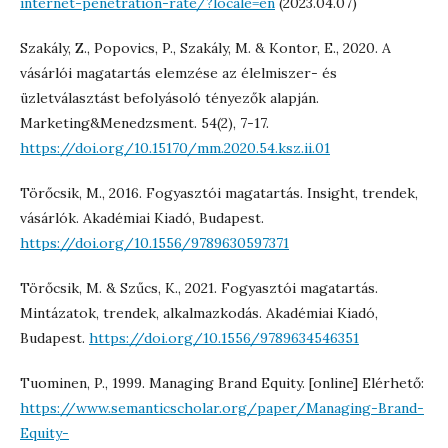
internet-penetration-rate/?locale=en
(2023.04.07)
Szakály, Z., Popovics, P., Szakály, M. & Kontor, E., 2020. A
vásárlói magatartás elemzése az élelmiszer- és
üzletválasztást befolyásoló tényezők alapján.
Marketing&Menedzsment. 54(2), 7-17.
https://doi.org/10.15170/mm.2020.54.ksz.ii.01
Törőcsik, M., 2016. Fogyasztói magatartás. Insight, trendek,
vásárlók. Akadémiai Kiadó, Budapest.
https://doi.org/10.1556/9789630597371
Törőcsik, M. & Szűcs, K., 2021. Fogyasztói magatartás.
Mintázatok, trendek, alkalmazkodás. Akadémiai Kiadó,
Budapest.
https://doi.org/10.1556/9789634546351
Tuominen, P., 1999. Managing Brand Equity. [online] Elérhető:
https://www.semanticscholar.org/paper/Managing-Brand-
Equity-