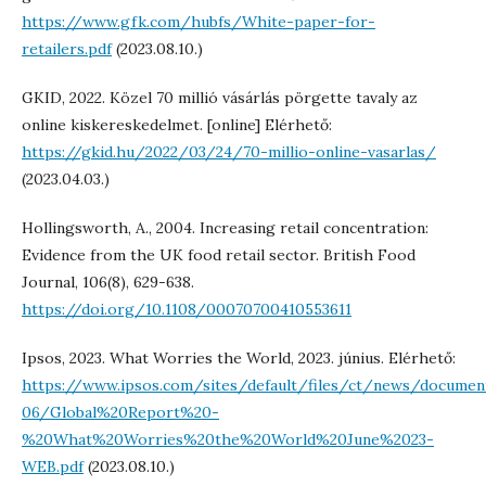
https://www.gfk.com/hubfs/White-paper-for-
retailers.pdf
(2023.08.10.)
GKID, 2022. Közel 70 millió vásárlás pörgette tavaly az
online kiskereskedelmet. [online] Elérhető:
https://gkid.hu/2022/03/24/70-millio-online-vasarlas/
(2023.04.03.)
Hollingsworth, A., 2004. Increasing retail concentration:
Evidence from the UK food retail sector. British Food
Journal, 106(8), 629-638.
https://doi.org/10.1108/00070700410553611
Ipsos, 2023. What Worries the World, 2023. június. Elérhető:
https://www.ipsos.com/sites/default/files/ct/news/documen
06/Global%20Report%20-
%20What%20Worries%20the%20World%20June%2023-
WEB.pdf
(2023.08.10.)