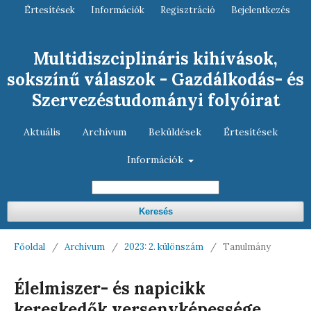
Értesítések
Információk
Regisztráció
Bejelentkezés
Multidiszciplináris kihívások,
sokszínű válaszok - Gazdálkodás- és
Szervezéstudományi folyóirat
Aktuális
Archívum
Beküldések
Értesítések
Információk
Keresés
Főoldal
/
Archívum
/
2023: 2. különszám
/
Tanulmány
Élelmiszer- és napicikk
kereskedők versenyképessége