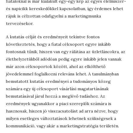
fiataloknál is már kialakult egy-egy kép az egyes élelmiszer-
és napicikk kereskedőkkel kapcsolatban, így érdemes lehet
rájuk is célzottan odafigyelni a marketingmunka
tervezésekor.
A kutatás célját és eredményeit tekintve fontos
következtetés, hogy a fiatal célcsoport egyre inkább
fontosnak tűnik, hiszen van egy rálátása az üzletláncokra, az
élethelyzetükből adódóan pedig egyre inkább jelen vannak
már azon célcsoportok között, ahol az elkölthető
jövedelemmel foglalkozni releváns lehet. A tanulmányban
bemutatott kutatás eredményei a tudományos közeg
számára egy új célcsoport vásárlási magatartásának
bemutatásával járul hozzá a meglévő tudáshoz. Az
eredmények ugyanakkor a piaci szereplők számára is
hasznosak, hiszen jó visszacsatolást ad arra nézve, hogy
milyen esetleges változtatások lehetnek szükségesek a
kommunikáció, vagy akár a marketingstratégia területén.