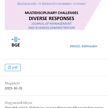
pdf
Megjelent
2023-10-31
Hogyan kell idézni
NémethP. (2023). Élelmiszer- és napicikk kereskedők versenyképessége