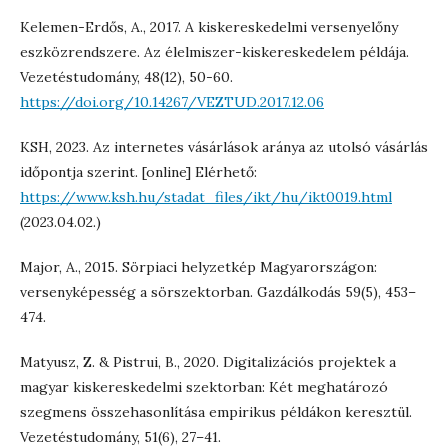
Kelemen-Erdős, A., 2017. A kiskereskedelmi versenyelőny
eszközrendszere. Az élelmiszer-kiskereskedelem példája.
Vezetéstudomány, 48(12), 50-60.
https://doi.org/10.14267/VEZTUD.2017.12.06
KSH, 2023. Az internetes vásárlások aránya az utolsó vásárlás
időpontja szerint. [online] Elérhető:
https://www.ksh.hu/stadat_files/ikt/hu/ikt0019.html
(2023.04.02.)
Major, A., 2015. Sörpiaci helyzetkép Magyarországon:
versenyképesség a sörszektorban. Gazdálkodás 59(5), 453–
474.
Matyusz, Z. & Pistrui, B., 2020. Digitalizációs projektek a
magyar kiskereskedelmi szektorban: Két meghatározó
szegmens összehasonlítása empirikus példákon keresztül.
Vezetéstudomány, 51(6), 27–41.