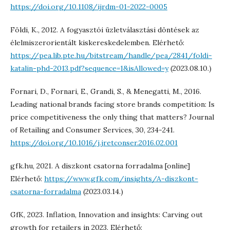
https://doi.org/10.1108/ijrdm-01-2022-0005
Földi, K., 2012. A fogyasztói üzletválasztási döntések az
élelmiszerorientált kiskereskedelemben. Elérhető:
https://pea.lib.pte.hu/bitstream/handle/pea/2841/foldi-
katalin-phd-2013.pdf?sequence=1&isAllowed=y
(2023.08.10.)
Fornari, D., Fornari, E., Grandi, S., & Menegatti, M., 2016.
Leading national brands facing store brands competition: Is
price competitiveness the only thing that matters? Journal
of Retailing and Consumer Services, 30, 234-241.
https://doi.org/10.1016/j.jretconser.2016.02.001
gfk.hu, 2021. A diszkont csatorna forradalma [online]
Elérhető:
https://www.gfk.com/insights/A-diszkont-
csatorna-forradalma
(2023.03.14.)
GfK, 2023. Inflation, Innovation and insights: Carving out
growth for retailers in 2023. Elérhető: