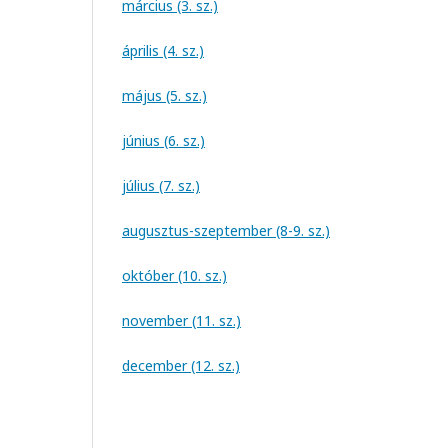
március (3. sz.)
április (4. sz.)
május (5. sz.)
június (6. sz.)
július (7. sz.)
augusztus-szeptember (8-9. sz.)
október (10. sz.)
november (11. sz.)
december (12. sz.)