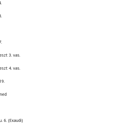
.
.
.
3. vas.
4. vas.
9.
ed
(Exaudi)