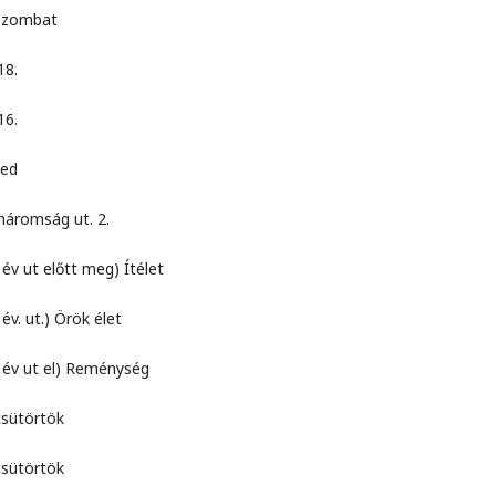
ombat
8.
6.
ed
ság ut. 2.
előtt meg) Ítélet
.) Örök élet
t el) Reménység
törtök
törtök