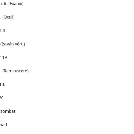
(Exaudi)
culi)
 3
án vért.)
 19
miniscere)
4.
0.
ombat
ad