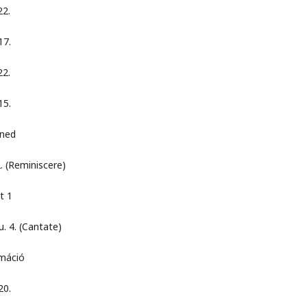
2.
7.
2.
5.
ed
miniscere)
 1
 (Cantate)
áció
0.