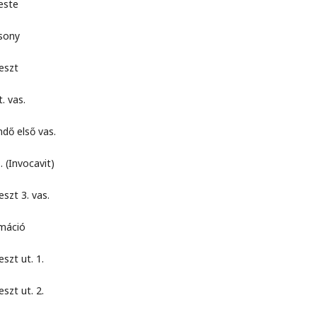
ste
ony
szt
 vas.
lső vas.
vocavit)
3. vas.
ció
 ut. 1.
 ut. 2.