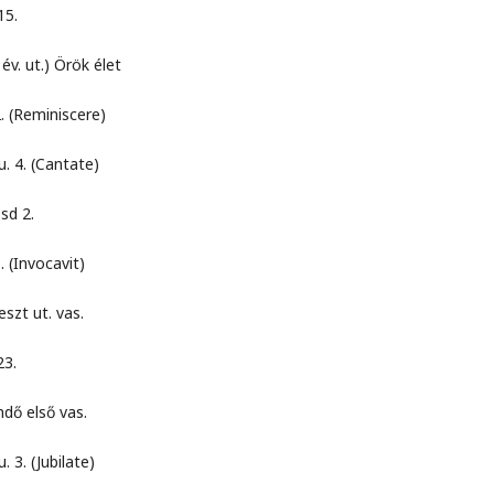
5.
.) Örök élet
miniscere)
 (Cantate)
 2.
vocavit)
t. vas.
3.
lső vas.
Jubilate)