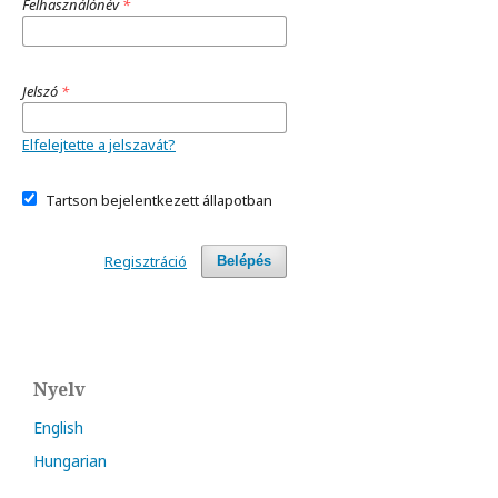
Felhasználónév
*
Jelszó
*
Elfelejtette a jelszavát?
Tartson bejelentkezett állapotban
Regisztráció
Belépés
Nyelv
English
Hungarian