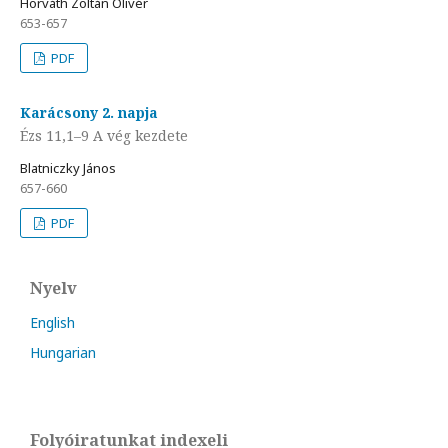
Horváth Zoltán Olivér
653-657
PDF
Karácsony 2. napja
Ézs 11,1–9 A vég kezdete
Blatniczky János
657-660
PDF
Nyelv
English
Hungarian
Folyóiratunkat indexeli