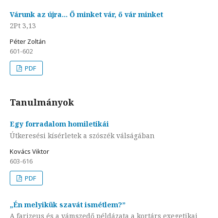
Várunk az újra… Ő minket vár, ő vár minket
2Pt 3,13
Péter Zoltán
601-602
PDF
Tanulmányok
Egy forradalom homiletikái
Útkeresési kísérletek a szószék válságában
Kovács Viktor
603-616
PDF
„Én melyikük szavát ismétlem?”
A farizeus és a vámszedő példázata a kortárs exegetikai