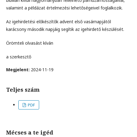
bibilián kívüli hagyományban fellelhető párhuzamosságaival,
valamint a példázat értelmezési lehetőségeivel foglalkozik.
Az igehirdetési előkészítők advent első vasárnapjától
karácsony második napjáig segítik az igehirdető készülését.
Örömteli olvasást kíván
a szerkesztő
Megjelent:
2024-11-19
Teljes szám
PDF
Mécses a te igéd