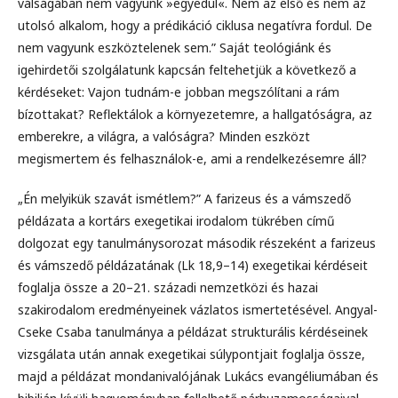
válságában nem vagyunk »egyedül«. Nem az első és nem az
utolsó alkalom, hogy a prédikáció ciklusa negatívra fordul. De
nem vagyunk eszköztelenek sem.” Saját teológiánk és
igehirdetői szolgálatunk kapcsán feltehetjük a következő a
kérdéseket: Vajon tudnám-e jobban megszólítani a rám
bízottakat? Reflektálok a környezetemre, a hallgatóságra, az
emberekre, a világra, a valóságra? Minden eszközt
megismertem és felhasználok-e, ami a rendelkezésemre áll?
„Én melyikük szavát ismétlem?” A farizeus és a vámszedő
példázata a kortárs exegetikai irodalom tükrében című
dolgozat egy tanulmánysorozat második részeként a farizeus
és vámszedő példázatának (Lk 18,9–14) exegetikai kérdéseit
foglalja össze a 20–21. századi nemzetközi és hazai
szakirodalom eredményeinek vázlatos ismertetésével. Angyal-
Cseke Csaba tanulmánya a példázat strukturális kérdéseinek
vizsgálata után annak exegetikai súlypontjait foglalja össze,
majd a példázat mondanivalójának Lukács evangéliumában és