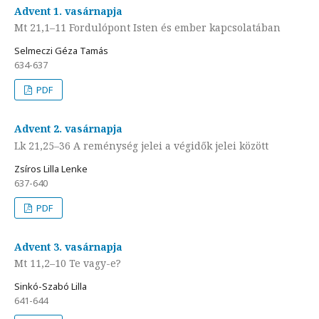
Advent 1. vasárnapja
Mt 21,1–11 Fordulópont Isten és ember kapcsolatában
Selmeczi Géza Tamás
634-637
PDF
Advent 2. vasárnapja
Lk 21,25–36 A reménység jelei a végidők jelei között
Zsíros Lilla Lenke
637-640
PDF
Advent 3. vasárnapja
Mt 11,2–10 Te vagy-e?
Sinkó-Szabó Lilla
641-644