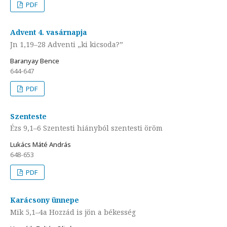
PDF
Advent 4. vasárnapja
Jn 1,19–28 Adventi „ki kicsoda?”
Baranyay Bence
644-647
PDF
Szenteste
Ézs 9,1–6 Szentesti hiányból szentesti öröm
Lukács Máté András
648-653
PDF
Karácsony ünnepe
Mik 5,1–4a Hozzád is jön a békesség