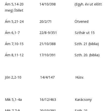
Ám 5,14-20 14/10/398 (Egyh. év ut előtt
meg) Ítélet
Ám 5,21-24 20/2/71 Ötvened
Ám 6,1-7 22/8-9/351 Szthár ut 15
Ám 7,10-15 21/10/388 Szth. 21 (biblia)
Ám 8,11-12 17/10/391 Szth. 20. (biblia)
Jón 2,2-10 14/4/147 Húsv.
Mik 5,1-4a 16/12/463 Karácsony
Mik 7,7-9 20/10/391 Szth. 21