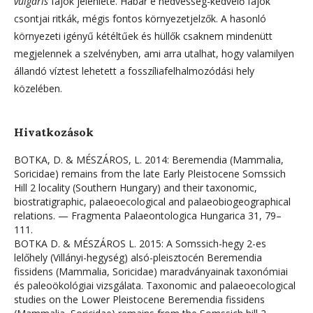
vulgaris
fajok jelenléte. Habár e nedvesség-kedvelő fajok
csontjai ritkák, mégis fontos környezetjelzők. A hasonló
környezeti igényű kétéltűek és hüllők csaknem mindenütt
megjelennek a szelvényben, ami arra utalhat, hogy valamilyen
állandó víztest lehetett a fosszíliafelhalmozódási hely
közelében.
Hivatkozások
BOTKA, D. & MÉSZÁROS, L. 2014: Beremendia (Mammalia,
Soricidae) remains from the late Early Pleistocene Somssich
Hill 2 locality (Southern Hungary) and their taxonomic,
biostratigraphic, palaeoecological and palaeobiogeographical
relations. — Fragmenta Palaeontologica Hungarica 31, 79–
111.
BOTKA D. & MÉSZÁROS L. 2015: A Somssich-hegy 2-es
lelőhely (Villányi-hegység) alsó-pleisztocén Beremendia
fissidens (Mammalia, Soricidae) maradványainak taxonómiai
és paleoökológiai vizsgálata. Taxonomic and palaeoecological
studies on the Lower Pleistocene Beremendia fissidens