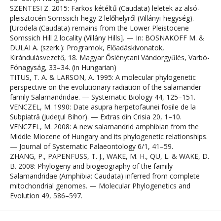
SZENTESI Z. 2015: Farkos kétéltű (Caudata) leletek az alsó-
pleisztocén Somssich-hegy 2 lelőhelyről (Villányi-hegység).
[Urodela (Caudata) remains from the Lower Pleistocene
Somssich Hill 2 locality (Villány Hills]. — In: BOSNAKOFF M. &
DULAI A. (szerk.): Programok, Előadáskivonatok,
Kirándulásvezető, 18. Magyar Őslénytani Vándorgyűlés, Varbó-
Fónagyság, 33–34. (in Hungarian)
TITUS, T. A. & LARSON, A. 1995: A molecular phylogenetic
perspective on the evolutionary radiation of the salamander
family Salamandridae. — Systematic Biology 44, 125–151.
VENCZEL, M. 1990: Date asupra herpetofaunei fosile de la
Subpiatră (Judeţul Bihor). — Extras din Crisia 20, 1–10.
VENCZEL, M. 2008: A new salamandrid amphibian from the
Middle Miocene of Hungary and its phylogenetic relationships.
— Journal of Systematic Palaeontology 6/1, 41–59.
ZHANG, P., PAPENFUSS, T. J., WAKE, M. H., QU, L. & WAKE, D.
B. 2008: Phylogeny and biogeography of the family
Salamandridae (Amphibia: Caudata) inferred from complete
mitochondrial genomes. — Molecular Phylogenetics and
Evolution 49, 586–597.