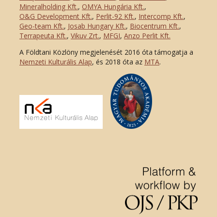
Mineralholding Kft.
,
OMYA Hungária Kft.
,
O&G Development Kft
.
,
Perlit-92 Kft.
,
Intercomp Kft.
,
Geo-team Kft.
,
Josab Hungary Kft.
,
Biocentrum Kft.
,
Terrapeuta Kft.
,
Vikuv Zrt.
,
MFGI
,
Anzo Perlit Kft.
A Földtani Közlöny megjelenését 2016 óta támogatja a
Nemzeti Kulturális Alap
, és 2018 óta az
MTA
.