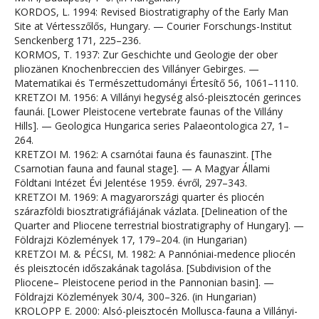
KORDOS, L. 1994: Revised Biostratigraphy of the Early Man
Site at Vértesszőlős, Hungary. — Courier Forschungs-Institut
Senckenberg 171, 225–236.
KORMOS, T. 1937: Zur Geschichte und Geologie der ober
pliozänen Knochenbreccien des Villányer Gebirges. —
Matematikai és Természettudományi Értesítő 56, 1061–1110.
KRETZOI M. 1956: A Villányi hegység alsó-pleisztocén gerinces
faunái. [Lower Pleistocene vertebrate faunas of the Villány
Hills]. — Geologica Hungarica series Palaeontologica 27, 1–
264.
KRETZOI M. 1962: A csarnótai fauna és faunaszint. [The
Csarnotian fauna and faunal stage]. — A Magyar Állami
Földtani Intézet Évi Jelentése 1959. évről, 297–343.
KRETZOI M. 1969: A magyarországi quarter és pliocén
szárazföldi biosztratigráfiájának vázlata. [Delineation of the
Quarter and Pliocene terrestrial biostratigraphy of Hungary]. —
Földrajzi Közlemények 17, 179–204. (in Hungarian)
KRETZOI M. & PÉCSI, M. 1982: A Pannóniai-medence pliocén
és pleisztocén időszakának tagolása. [Subdivision of the
Pliocene– Pleistocene period in the Pannonian basin]. —
Földrajzi Közlemények 30/4, 300–326. (in Hungarian)
KROLOPP E. 2000: Alsó-pleisztocén Mollusca-fauna a Villányi-