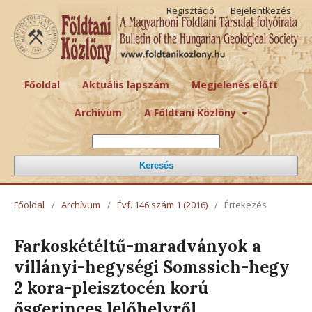
Regisztáció
Bejelentkezés
Főoldal
Aktuális lapszám
Megjelenés előtt
Archívum
A Földtani Közlöny
Keresés
Főoldal
/
Archívum
/
Évf. 146 szám 1 (2016)
/
Értekezés
Farkoskétéltű-maradványok a
villányi-hegységi Somssich-hegy
2 kora-pleisztocén korú
ősgerinces lelőhelyről