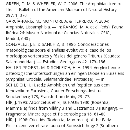
GREEN, D. M. & WHEELER, W. C. 2006: The Amphibian tree of
life. — Bulletin of the American Museum of Natural History
297, 1–370.
GARCÍA-PARÍS, M., MONTORI, A. & HERRERO, P. 2004:
Amphibia, Lissamphibia. — In: RAMOS, M. A. et al. (eds): Fauna
Ibérica 24: Museo Nacional de Ciencias Naturales. CSIC.,
Madrid, 640 p.
GONZALEZ, J. E. & SANCHIZ, B. 1986: Concideraciones
metodológicas sobre el análisis evolutivo: el caso de los
morfotipos vertebrales y fósiles del género Triturus (Caudata,
Salamandridae). — Estudios Geologicos 42, 179–186.
HALLER-PROBST, M. & SCHLEICH, H. H. 1994: Vergleichende
osteologische Untersuchungen an einingen Urodelen Eurasiens
(Amphibia: Urodela, Salamandridae, Proteidae). — In:
SCHLEICH, H. H. (ed.): Amphibien und Reptilien aus dem
Kenozoikum Eurasiens, Courier Forschungs-Institut
Senckenberg 173, Frankfurt am Main, 23–77.
HÍR, J. 1993: Allocricetus ehiki, SCHAUB 1930 (Rodentia,
Mammalia) finds from Villány 3 and Osztramos 3 (Hungary). —
Fragmenta Mineralogica et Paleontologica 16, 61–80.
HÍR, J. 1998: Cricetids (Rodentia, Mammalia) of the Early
Pleistocene vertebrate fauna of Somssich-hegy 2 (Southern