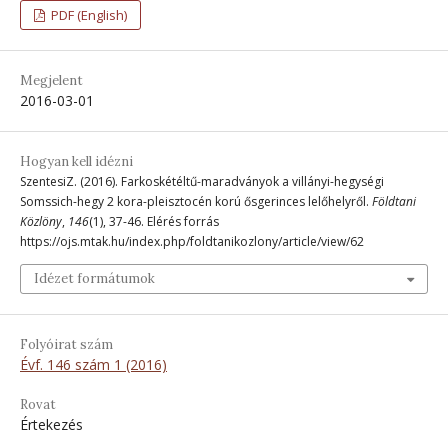
PDF (English)
Megjelent
2016-03-01
Hogyan kell idézni
SzentesiZ. (2016). Farkoskétéltű-maradványok a villányi-hegységi
Somssich-hegy 2 kora-pleisztocén korú ősgerinces lelőhelyről.
Földtani
Közlöny
,
146
(1), 37-46. Elérés forrás
https://ojs.mtak.hu/index.php/foldtanikozlony/article/view/62
Idézet formátumok
Folyóirat szám
Évf. 146 szám 1 (2016)
Rovat
Értekezés