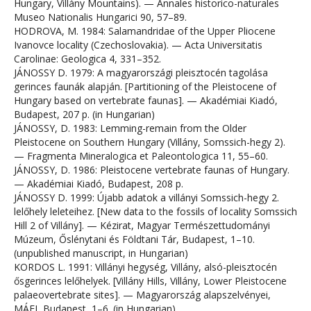
Hungary, Villány Mountains). — Annales historico-naturales
Museo Nationalis Hungarici 90, 57–89.
HODROVA, M. 1984: Salamandridae of the Upper Pliocene
Ivanovce locality (Czechoslovakia). — Acta Universitatis
Carolinae: Geologica 4, 331–352.
JÁNOSSY D. 1979: A magyarországi pleisztocén tagolása
gerinces faunák alapján. [Partitioning of the Pleistocene of
Hungary based on vertebrate faunas]. — Akadémiai Kiadó,
Budapest, 207 p. (in Hungarian)
JÁNOSSY, D. 1983: Lemming-remain from the Older
Pleistocene on Southern Hungary (Villány, Somssich-hegy 2).
— Fragmenta Mineralogica et Paleontologica 11, 55–60.
JÁNOSSY, D. 1986: Pleistocene vertebrate faunas of Hungary.
— Akadémiai Kiadó, Budapest, 208 p.
JÁNOSSY D. 1999: Újabb adatok a villányi Somssich-hegy 2.
lelőhely leleteihez. [New data to the fossils of locality Somssich
Hill 2 of Villány]. — Kézirat, Magyar Természettudományi
Múzeum, Őslénytani és Földtani Tár, Budapest, 1–10.
(unpublished manuscript, in Hungarian)
KORDOS L. 1991: Villányi hegység, Villány, alsó-pleisztocén
ősgerinces lelőhelyek. [Villány Hills, Villány, Lower Pleistocene
palaeovertebrate sites]. — Magyarország alapszelvényei,
MÁFI, Budapest, 1–6. (in Hungarian)