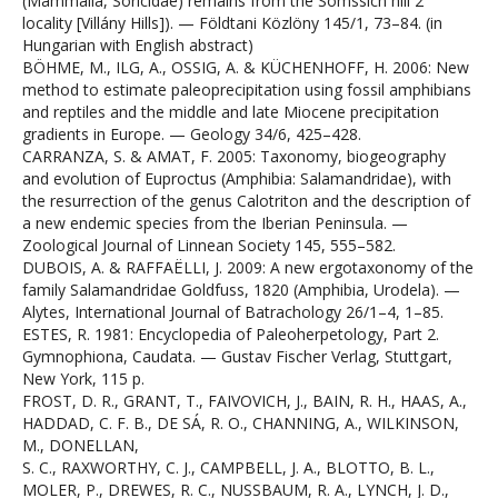
(Mammalia, Soricidae) remains from the Somssich hill 2
locality [Villány Hills]). — Földtani Közlöny 145/1, 73–84. (in
Hungarian with English abstract)
BÖHME, M., ILG, A., OSSIG, A. & KÜCHENHOFF, H. 2006: New
method to estimate paleoprecipitation using fossil amphibians
and reptiles and the middle and late Miocene precipitation
gradients in Europe. — Geology 34/6, 425–428.
CARRANZA, S. & AMAT, F. 2005: Taxonomy, biogeography
and evolution of Euproctus (Amphibia: Salamandridae), with
the resurrection of the genus Calotriton and the description of
a new endemic species from the Iberian Peninsula. —
Zoological Journal of Linnean Society 145, 555–582.
DUBOIS, A. & RAFFAËLLI, J. 2009: A new ergotaxonomy of the
family Salamandridae Goldfuss, 1820 (Amphibia, Urodela). —
Alytes, International Journal of Batrachology 26/1–4, 1–85.
ESTES, R. 1981: Encyclopedia of Paleoherpetology, Part 2.
Gymnophiona, Caudata. — Gustav Fischer Verlag, Stuttgart,
New York, 115 p.
FROST, D. R., GRANT, T., FAIVOVICH, J., BAIN, R. H., HAAS, A.,
HADDAD, C. F. B., DE SÁ, R. O., CHANNING, A., WILKINSON,
M., DONELLAN,
S. C., RAXWORTHY, C. J., CAMPBELL, J. A., BLOTTO, B. L.,
MOLER, P., DREWES, R. C., NUSSBAUM, R. A., LYNCH, J. D.,