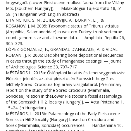
hegységből. (Lower Pleistocene mollusc fauna from the Villány
Mts. [Southern Hungary]). — Malakológiai Tájékoztató 18, 51–
58. (in Hungarian with English abstract)
LITVINCHUK, S. N., ZUIDERWIJK, A., BORKIN, L. J. &
ROSANOV, J. M. 2005: Taxonomic status of Triturus vittatus
(Amphibia, Salamandridae) in western Turkey: trunk vertebrae
count, genom size and allozyme data. — Amphibia–Reptilia 26,
305–323.
LÓPEZ-GÓNZALEZ, F., GRANDAL-D’ANGLADE, A. & VIDAL-
ROMANÍ, J. R. 2006: Deciphering bone depositional sequences
in caves through the study of manganese coatings. — Journal
of Archeological Science 33, 707–717.
MÉSZÁROS L. 2015a: Őslénytani kutatás és tehetséggondozás:
Előzetes jelentés az alsó-pleisztocén Somssich-hegy 2-es
lelőhely Sorex- Crocidura fog-arány vizsgálatáról. [Preliminary
report on the study of the Sorex-Crocidura (Mammalia,
Soricidae) relation in theLower Pleistocene fossil assemblage
of the Somssich Hill 2. locality (Hungary)]. — Acta Pintériana 1,
15–24. (in Hungarian)
MÉSZÁROS, L. 2015b: Palaeocology of the Early Pleistocene
Somssich Hill 2 locality (Hungary) based on Crocidura and
Sorex (Mammalia, Soricidae) occurrences. — Hantkeniana 10,