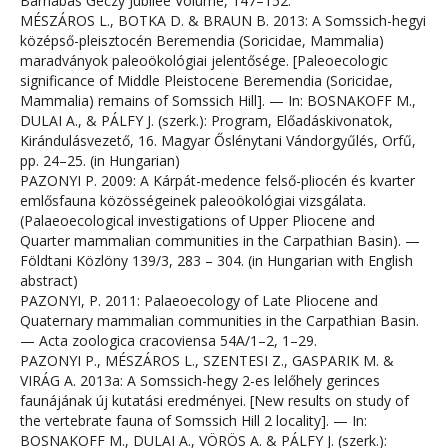
Barnabás Géczy Jubilee Volume, 147–152.
MÉSZÁROS L., BOTKA D. & BRAUN B. 2013: A Somssich-hegyi
középső-pleisztocén Beremendia (Soricidae, Mammalia)
maradványok paleoökológiai jelentősége. [Paleoecologic
significance of Middle Pleistocene Beremendia (Soricidae,
Mammalia) remains of Somssich Hill]. — In: BOSNAKOFF M.,
DULAI A., & PÁLFY J. (szerk.): Program, Előadáskivonatok,
Kirándulásvezető, 16. Magyar Őslénytani Vándorgyűlés, Orfű,
pp. 24–25. (in Hungarian)
PAZONYI P. 2009: A Kárpát-medence felső-pliocén és kvarter
emlősfauna közösségeinek paleoökológiai vizsgálata.
(Palaeoecological investigations of Upper Pliocene and
Quarter mammalian communities in the Carpathian Basin). —
Földtani Közlöny 139/3, 283 – 304. (in Hungarian with English
abstract)
PAZONYI, P. 2011: Palaeoecology of Late Pliocene and
Quaternary mammalian communities in the Carpathian Basin.
— Acta zoologica cracoviensa 54A/1–2, 1–29.
PAZONYI P., MÉSZÁROS L., SZENTESI Z., GASPARIK M. &
VIRÁG A. 2013a: A Somssich-hegy 2-es lelőhely gerinces
faunájának új kutatási eredményei. [New results on study of
the vertebrate fauna of Somssich Hill 2 locality]. — In:
BOSNAKOFF M., DULAI A., VÖRÖS A. & PÁLFY J. (szerk.):