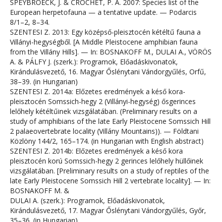
SPEYBROECK, J. & CROCHET, P. A. 2007: Species list of the
European herpetofauna — a tentative update. — Podarcis
8/1–2, 8–34.
SZENTESI Z. 2013: Egy középső-pleisztocén kétéltű fauna a
Villányi-hegységből. [A Middle Pleistocene amphibian fauna
from the Villány Hills]. — In: BOSNAKOFF M., DULAI A., VÖRÖS
A. & PÁLFY J. (szerk.): Programok, Előadáskivonatok,
Kirándulásvezető, 16. Magyar Őslénytani Vándorgyűlés, Orfű,
38–39. (in Hungarian)
SZENTESI Z. 2014a: Előzetes eredmények a késő kora-
pleisztocén Somssich-hegy 2 (Villányi-hegység) ősgerinces
lelőhely kétéltűinek vizsgálatában. (Preliminary results on a
study of amphibians of the late Early Pleistocene Somssich Hill
2 palaeovertebrate locality (Villány Mountains)). — Földtani
Közlöny 144/2, 165–174. (in Hungarian with English abstract)
SZENTESI Z. 2014b: Előzetes eredmények a késő kora
pleisztocén korú Somssich-hegy 2 gerinces lelőhely hüllőinek
vizsgálatában. [Preliminary results on a study of reptiles of the
late Early Pleistocene Somssich Hill 2 vertebrate locality]. — In:
BOSNAKOFF M. &
DULAI A. (szerk.): Programok, Előadáskivonatok,
Kirándulásvezető, 17. Magyar Őslénytani Vándorgyűlés, Győr,
35–36. (in Hungarian)