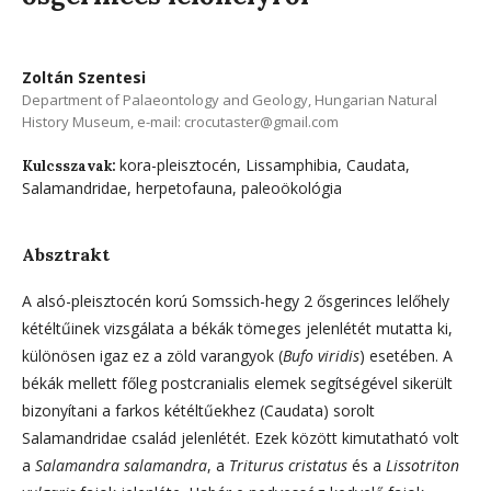
Zoltán Szentesi
Department of Palaeontology and Geology, Hungarian Natural
History Museum, e-mail: crocutaster@gmail.com
kora-pleisztocén, Lissamphibia, Caudata,
Kulcsszavak:
Salamandridae, herpetofauna, paleoökológia
Absztrakt
A alsó-pleisztocén korú Somssich-hegy 2 ősgerinces lelőhely
kétéltűinek vizsgálata a békák tömeges jelenlétét mutatta ki,
különösen igaz ez a zöld varangyok (
Bufo viridis
) esetében. A
békák mellett főleg postcranialis elemek segítségével sikerült
bizonyítani a farkos kétéltűekhez (Caudata) sorolt
Salamandridae család jelenlétét. Ezek között kimutatható volt
a
Salamandra salamandra
, a
Triturus cristatus
és a
Lissotriton