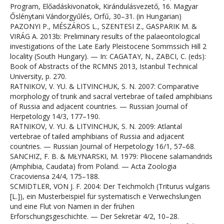
Program, Előadáskivonatok, Kirándulásvezető, 16. Magyar
Őslénytani Vándorgyűlés, Orfű, 30–31. (in Hungarian)
PAZONYI P., MÉSZÁROS L., SZENTESI Z., GASPARIK M. &
VIRÁG A. 2013b: Preliminary results of the palaeontological
investigations of the Late Early Pleistocene Sommssich Hill 2
locality (South Hungary). — In: CAGATAY, N., ZABCI, C. (eds):
Book of Abstracts of the RCMNS 2013, Istanbul Technical
University, p. 270.
RATNIKOV, V. YU. & LITVINCHUK, S. N. 2007: Comparative
morphology of trunk and sacral vertebrae of tailed amphibians
of Russia and adjacent countries. — Russian Journal of
Herpetology 14/3, 177–190.
RATNIKOV, V. YU. & LITVINCHUK, S. N. 2009: Atlantal
vertebrae of tailed amphibians of Russia and adjacent
countries. — Russian Journal of Herpetology 16/1, 57–68.
SANCHIZ, F. B. & MŁYNARSKI, M. 1979: Pliocene salamandrids
(Amphibia, Caudata) from Poland. — Acta Zoologia
Cracoviensa 24/4, 175–188.
SCMIDTLER, VON J. F. 2004: Der Teichmolch (Triturus vulgaris
[L.]), ein Musterbeispiel für systematisch e Verwechslungen
und eine Flut von Namen in der frühen
Erforschungsgeschichte. — Der Sekretär 4/2, 10–28.