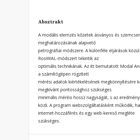
Absztrakt
A modális elemzés kőzetek ásványos és szemcsen
meghatározásának alapvető
petrográfiai módszere. A különféle eljárások közü
RosiWAL-módszert tekintik az
optimális technikának. Az itt bemutatott Modal An
a számítógépen rögzített
mérési adatok kiértékelésének megkönnyítésére k
megkívánt pontossághoz szükséges
minimális mérési hossz nagyságát, s az eredmén
közli. A program webszolgáltatásként működik, h
internet-hozzáférés és egy web-kereső megléte
szükséges.