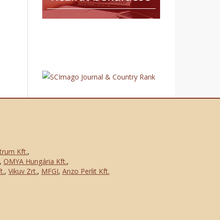
trum Kft.
,
,
OMYA Hungária Kft.
,
t.
,
Vikuv Zrt.
,
MFGI
,
Anzo Perlit Kft.