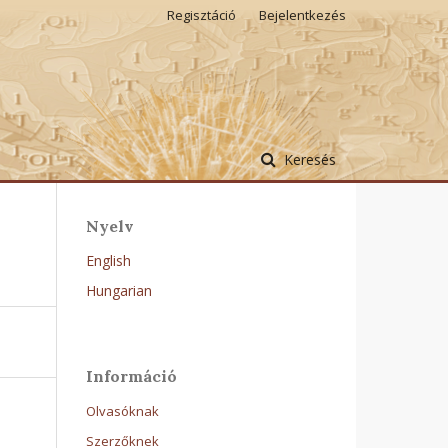
Regisztáció
Bejelentkezés
Keresés
Nyelv
English
Hungarian
Információ
Olvasóknak
Szerzőknek