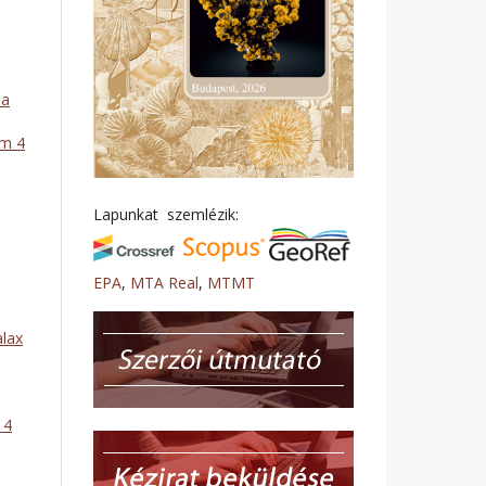
 a
ám 4
Lapunkat szemlézik:
EPA
,
MTA Real
,
MTMT
alax
 4