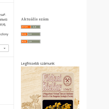
zsaP.
Aktuális szám
tékelő
6
(4),
ozlony
Legfrissebb számunk: