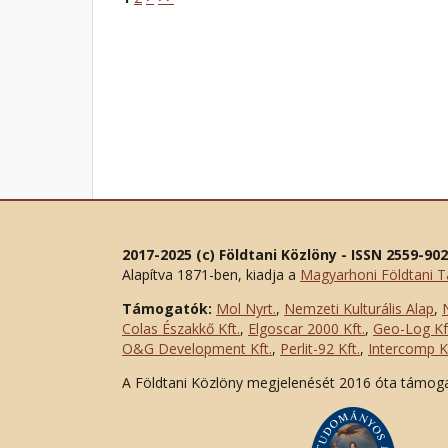
2017-2025 (c) Földtani Közlöny - ISSN 2559-90
Alapítva 1871-ben, kiadja a
Magyarhoni Földtani T
Támogatók:
Mol Nyrt.
,
Nemzeti Kulturális Alap
,
Colas Északkő Kft
.
,
Elgoscar 2000 Kft
.
,
Geo-Log Kf
O&G Development Kft
.
,
Perlit-92 Kft.
,
Intercomp Kf
A Földtani Közlöny megjelenését 2016 óta támog