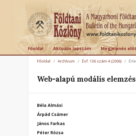
Főoldal
Aktuális lapszám
Megjelenés elő
Főoldal
/
Archívum
/
Évf. 136 szám 4 (2006)
/
Ért
Web-alapú modális elemzés
Béla Almási
Árpád Csámer
János Farkas
Péter Rózsa