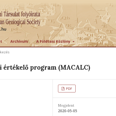
tt
Archívum
A Földtani Közlöny
ekezés
i értékelő program (MACALC)
PDF
Megjelent
2020-05-05