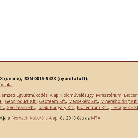
2X (online), ISSN 0015-542X (nyomtatott)
.
ársulat
Nemzeti Együttműködési Alap
,
Földművelésügyi Minisztérium
,
Biocen
t.
,
Geoproduct Kft.
,
Geoteam Kft.
,
Mecsekérc Zrt.
,
Mineralholding Kft.
t.
,
Geo-team Kft.
,
Josab Hungary Kft.
,
Biocentrum Kft.
,
Terrapeuta Kf
atja a
Nemzeti Kulturális Alap
, és 2018 óta az
MTA
.