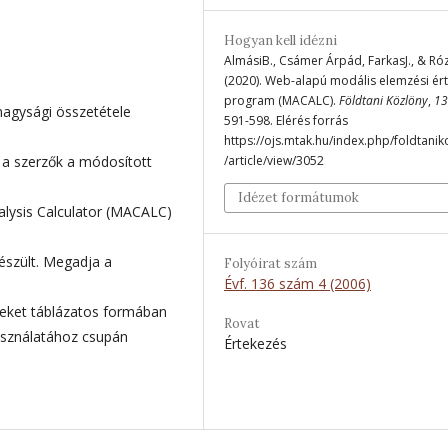
Hogyan kell idézni
AlmásiB., Csámer Árpád, FarkasJ., & Ró
(2020). Web-alapú modális elemzési ér
program (MACALC).
Földtani Közlöny
,
13
agysági összetétele
591-598. Elérés forrás
https://ojs.mtak.hu/index.php/foldtanik
l a szerzők a módosított
/article/view/3052
Idézet formátumok
alysis Calculator (MACALC)
észült. Megadja a
Folyóirat szám
Évf. 136 szám 4 (2006)
yeket táblázatos formában
Rovat
asználatához csupán
Értekezés