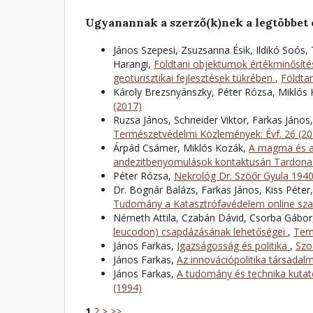
Ugyanannak a szerző(k)nek a legtöbbet 
János Szepesi, Zsuzsanna Ésik, Ildikó Soós,
Harangi,
Földtani objektumok értékminősíté
geoturisztikai fejlesztések tükrében
,
Földtan
Károly Brezsnyánszky, Péter Rózsa, Miklós
(2017)
Ruzsa János, Schneider Viktor, Farkas János
Természetvédelmi Közlemények: Évf. 26 (20
Árpád Csámer, Miklós Kozák,
A magma és a 
andezitbenyomulások kontaktusán Tardona 
Péter Rózsa,
Nekrológ Dr. Szöőr Gyula 19
Dr. Bognár Balázs, Farkas János, Kiss Péter
Tudomány a Katasztrófavédelem online szak
Németh Attila, Czabán Dávid, Csorba Gábor
leucodon) csapdázásának lehetőségei
,
Term
János Farkas,
Igazságosság és politika
,
Szo
János Farkas,
Az innovációpolitika társada
János Farkas,
A tudomány és technika kuta
(1994)
1
2
>
>>