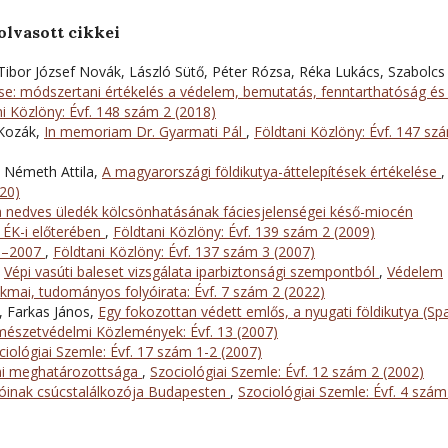
olvasott cikkei
 Tibor József Novák, László Sütő, Péter Rózsa, Réka Lukács, Szabolcs
se: módszertani értékelés a védelem, bemutatás, fenntarthatóság és
i Közlöny: Évf. 148 szám 2 (2018)
 Kozák,
In memoriam Dr. Gyarmati Pál
,
Földtani Közlöny: Évf. 147 sz
, Németh Attila,
A magyarországi földikutya-áttelepítések értékelése
,
20)
nedves üledék kölcsönhatásának fáciesjelenségei késő-miocén
ÉK-i előterében
,
Földtani Közlöny: Évf. 139 szám 2 (2009)
40–2007
,
Földtani Közlöny: Évf. 137 szám 3 (2007)
,
Vépi vasúti baleset vizsgálata iparbiztonsági szempontból
,
Védelem
mai, tudományos folyóirata: Évf. 7 szám 2 (2022)
, Farkas János,
Egy fokozottan védett emlős, a nyugati földikutya (Sp
észetvédelmi Közlemények: Évf. 13 (2007)
ciológiai Szemle: Évf. 17 szám 1-2 (2007)
lmi meghatározottsága
,
Szociológiai Szemle: Évf. 12 szám 2 (2002)
tóinak csúcstalálkozója Budapesten
,
Szociológiai Szemle: Évf. 4 szám