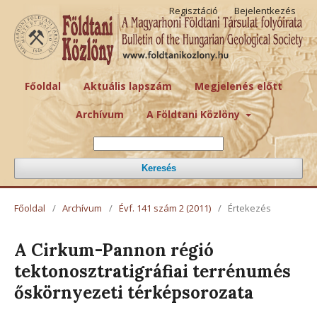
Regisztáció
Bejelentkezés
Főoldal
Aktuális lapszám
Megjelenés előtt
Archívum
A Földtani Közlöny
Keresés
Főoldal
/
Archívum
/
Évf. 141 szám 2 (2011)
/
Értekezés
A Cirkum-Pannon régió
tektonosztratigráfiai terrénumés
őskörnyezeti térképsorozata