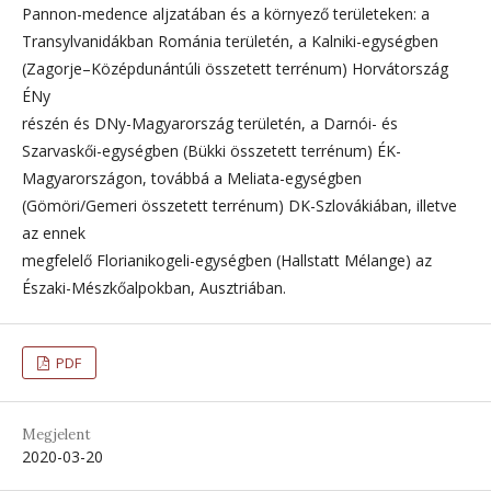
Pannon-medence aljzatában és a környező területeken: a
Transylvanidákban Románia területén, a Kalniki-egységben
(Zagorje–Középdunántúli összetett terrénum) Horvátország
ÉNy
részén és DNy-Magyarország területén, a Darnói- és
Szarvaskői-egységben (Bükki összetett terrénum) ÉK-
Magyarországon, továbbá a Meliata-egységben
(Gömöri/Gemeri összetett terrénum) DK-Szlovákiában, illetve
az ennek
megfelelő Florianikogeli-egységben (Hallstatt Mélange) az
Északi-Mészkőalpokban, Ausztriában.
PDF
Megjelent
2020-03-20