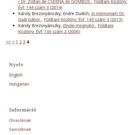
/ Dr. Zoltan de CSERNA de GÖMBÖS
,
Földtani Közlöny:
Évf. 144 szám 3 (2014)
Károly Brezsnyánszky, Endre Dudich,
In memoriam Dr.
Gaál Gábor
,
Földtani Közlöny: Évf. 143 szám 3 (2013)
Károly Brezsnyánszky,
Elnöki megnyitó
,
Földtani
Közlöny: Évf. 136 szám 2 (2006)
<<
<
1
2
3
4
Nyelv
English
Hungarian
Információ
Olvasóknak
Szerzőknek