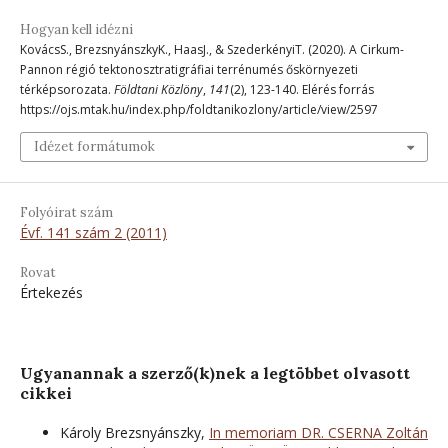
Hogyan kell idézni
KovácsS., BrezsnyánszkyK., HaasJ., & SzederkényiT. (2020). A Cirkum-
Pannon régió tektonosztratigráfiai terrénumés őskörnyezeti
térképsorozata.
Földtani Közlöny
,
141
(2), 123-140. Elérés forrás
https://ojs.mtak.hu/index.php/foldtanikozlony/article/view/2597
Idézet formátumok
Folyóirat szám
Évf. 141 szám 2 (2011)
Rovat
Értekezés
Ugyanannak a szerző(k)nek a legtöbbet olvasott
cikkei
Károly Brezsnyánszky,
In memoriam DR. CSERNA Zoltán