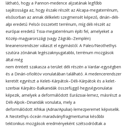
látható, hogy a Pannon-medence aljzatának legfőbb
sajátossága az, hogy északi részét az Alcapa-megaterrénum,
elsősorban az annak délkeleti szegmensét képező, dinári–déli-
alpi eredetű Pelsói összetett terrénum, míg déli részét az
európai eredetű Tisia-megaterrénum építi fel, amelyeket a
Közép-magyarországi (vagy Zágráb–Zemplén)
lineanensrendszer választ el egymástól. A Paleo/Neothethys
szutúra zónáinak legészaknyugatabbi, terrénum mozgások
által még
nem érintett szakasza a terület déli részén a Vardar-egységben
és a Dinári-ofiolitöv vonulatában található. A medencerendszer
keretét egyrészt a Keleti-Kárpátok–Déli-Kárpátok és a kelet-
szerbiai Kárpáto-Balkanidák összefüggő hegységvonulatai
képezik, amelyek a deformálódott Eurázsiai-lemez, másrészt a
Déli-Alpok–Dinaridák vonulata, mely a
deformálódott Afrikai (Adriai/Apuliai)-lemezperemet képviselik.
A Neotethys-óceán maradványfragmentumai későbbi
tektonikus mozgások eredményeként szétsodródtak a