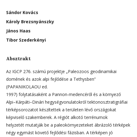
Sándor Kovács
Károly Brezsnyánszky
János Haas
Tibor Szederkényi
Absztrakt
Az IGCP 276. számú projektje „Paleozoos geodinamikai
domének és azok alpi fejlődése a Tethysben”
(PAPANIKOLAOU ed.
1997) folytatásaként a Pannon-medencéről és a környező
Alpi–Kárpáti–Dinári hegységvonulatokról tektonosztratigráfiai
térképsorozatot készítettek a területen lévő országokat
képviselő szakemberek. A régiót alkotó terrénumok
helyzetét mutatják be a paleokörnyezeteket ábrázoló térképek
négy egymást követő fejlődési fázisban. A térképen jó