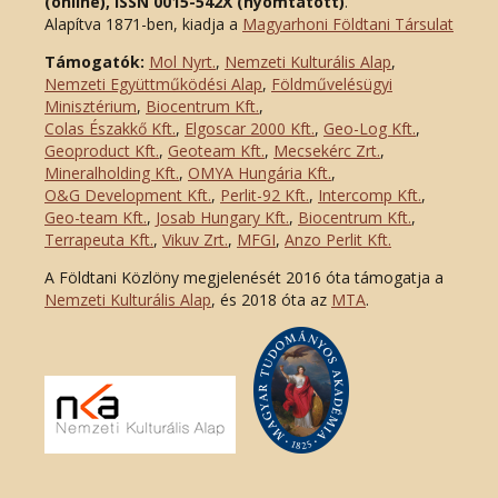
(online), ISSN 0015-542X (nyomtatott)
.
Alapítva 1871-ben, kiadja a
Magyarhoni Földtani Társulat
Támogatók:
Mol Nyrt.
,
Nemzeti Kulturális Alap
,
Nemzeti Együttműködési Alap
,
Földművelésügyi
Minisztérium
,
Biocentrum Kft.
,
Colas Északkő Kft
.
,
Elgoscar 2000 Kft
.
,
Geo-Log Kft.
,
Geoproduct Kft.
,
Geoteam Kft.
,
Mecsekérc Zrt.
,
Mineralholding Kft.
,
OMYA Hungária Kft.
,
O&G Development Kft
.
,
Perlit-92 Kft.
,
Intercomp Kft.
,
Geo-team Kft.
,
Josab Hungary Kft.
,
Biocentrum Kft.
,
Terrapeuta Kft.
,
Vikuv Zrt.
,
MFGI
,
Anzo Perlit Kft.
A Földtani Közlöny megjelenését 2016 óta támogatja a
Nemzeti Kulturális Alap
, és 2018 óta az
MTA
.