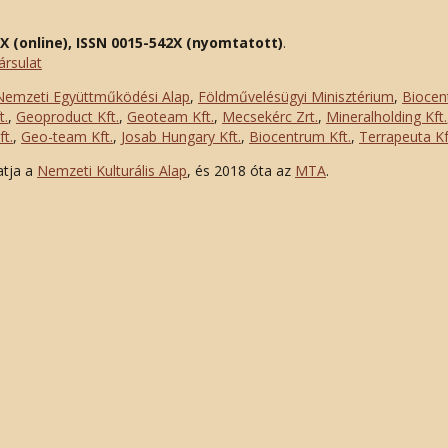
2X (online), ISSN 0015-542X (nyomtatott)
.
ársulat
Nemzeti Együttműködési Alap
,
Földművelésügyi Minisztérium
,
Biocen
t.
,
Geoproduct Kft.
,
Geoteam Kft.
,
Mecsekérc Zrt.
,
Mineralholding Kft.
t.
,
Geo-team Kft.
,
Josab Hungary Kft.
,
Biocentrum Kft.
,
Terrapeuta Kf
atja a
Nemzeti Kulturális Alap
, és 2018 óta az
MTA
.