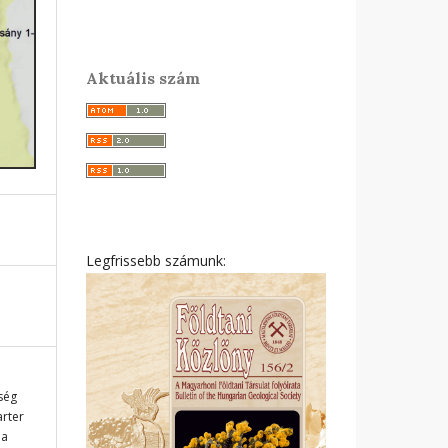
Aktuális szám
Legfrissebb számunk:
ység
arter
 a