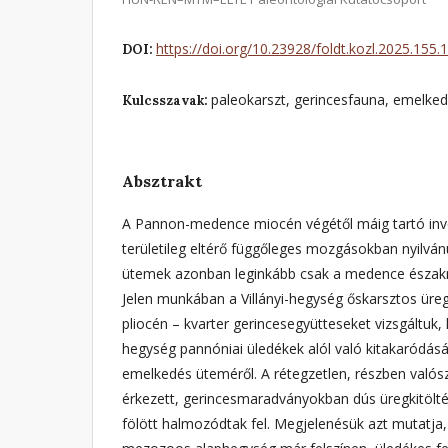
https://doi.org/10.23928/foldt.kozl.2025.155.1
DOI:
paleokarszt, gerincesfauna, emelked
Kulcsszavak:
Absztrakt
A Pannon-medence miocén végétől máig tartó inve
területileg eltérő függőleges mozgásokban nyil­vá
ütemek azonban leginkább csak a medence északny
Jelen munkában a Villányi-hegység őskarsztos üreg
pliocén – kvarter gerincesegyütteseket vizsgáltuk,
hegység pannóniai üledékek alól való kitakaródásá
emelkedés üteméről. A rétegzetlen, részben valószí
érkezett, gerincesmaradványokban dús üregkitölté
fö­lött halmozódtak fel. Megjelenésük azt mutatja