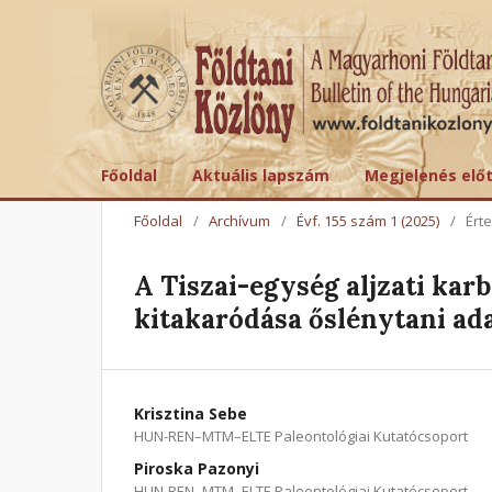
Főoldal
Aktuális lapszám
Megjelenés elő
Főoldal
/
Archívum
/
Évf. 155 szám 1 (2025)
/
Ért
A Tiszai-egység aljzati kar
kitakaródása őslénytani ad
Krisztina Sebe
HUN-REN–MTM–ELTE Paleontológiai Kutatócsoport
Piroska Pazonyi
HUN-REN–MTM–ELTE Paleontológiai Kutatócsoport