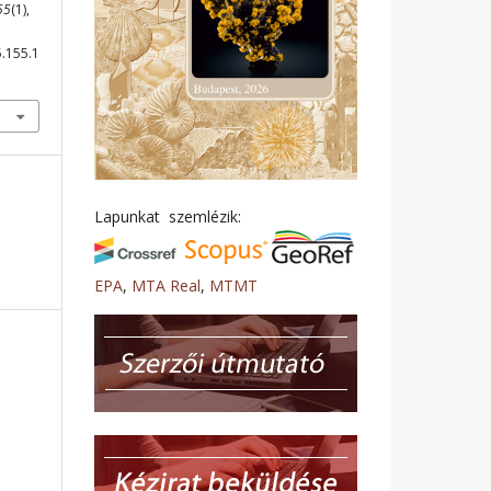
55
(1),
5.155.1
Lapunkat szemlézik:
EPA
,
MTA Real
,
MTMT