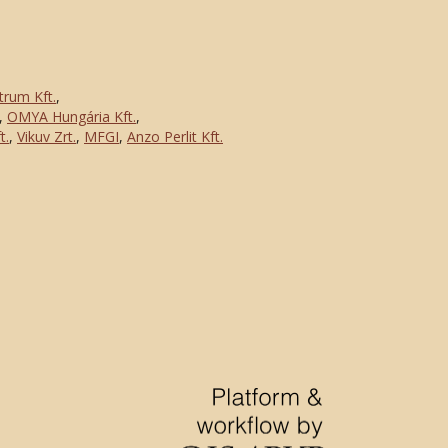
trum Kft.
,
,
OMYA Hungária Kft.
,
t.
,
Vikuv Zrt.
,
MFGI
,
Anzo Perlit Kft.