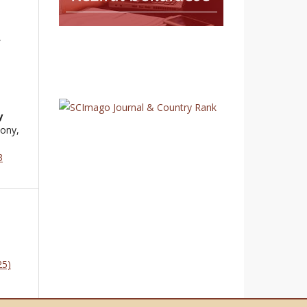
,
y
lony,
3
25)