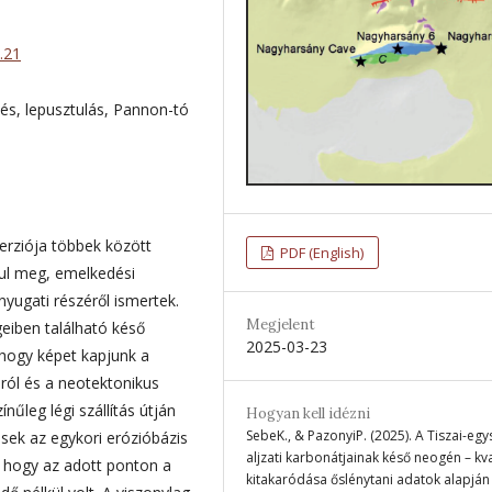
.21
és, lepusztulás, Pannon-tó
rziója többek között
PDF (English)
nul meg, emelkedési
ugati részéről ismertek.
Megjelent
eiben található késő
2025-03-23
 hogy képet kap­junk a
ról és a neotektonikus
nűleg légi szállítás útján
Hogyan kell idézni
SebeK., & PazonyiP. (2025). A Tiszai-eg
sek az egykori erózióbázis
aljzati karbonátjainak késő neogén – kv
, hogy az adott ponton a
kitakaródása őslénytani adatok alapján