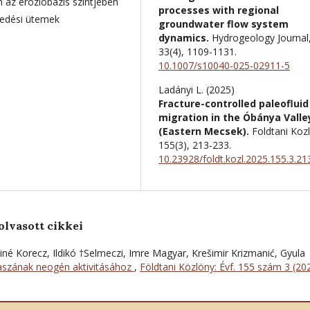
 az erózióbázis szintjében
processes with regional
kedési ütemek
groundwater flow system
dynamics.
Hydrogeology Journal
33
(4),
1109-1131.
10.1007/s10040-025-02911-5
Ladányi L. (2025)
Fracture-controlled paleofluid
migration in the Óbánya Valle
(Eastern Mecsek).
Foldtani Koz
155
(3),
213-233.
10.23928/foldt.kozl.2025.155.3.21
olvasott cikkei
né Korecz, Ildikó †Selmeczi, Imre Magyar, Krešimir Krizmanić, Gyula
aszának neogén aktivitásához
,
Földtani Közlöny: Évf. 155 szám 3 (20