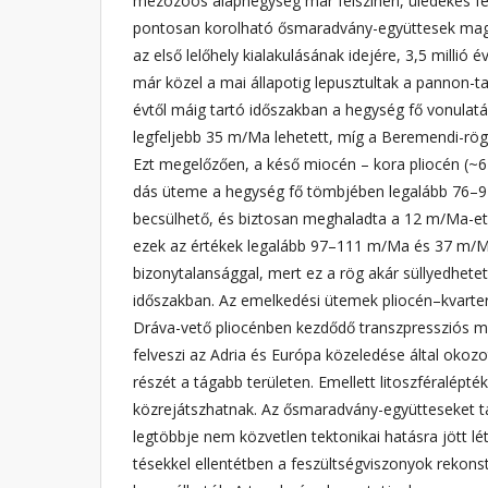
mezozoos alaphegység már felszínen, üledékes fed
pontosan korolható ősmaradvány-együttesek maga
az első lelőhely kialakulásának idejére, 3,5 millió é
már közel a mai állapotig lepusztultak a pannon-tavi
évtől máig tartó időszakban a hegység fő vonula
legfeljebb 35 m/Ma lehetett, míg a Beremendi-rö
Ezt megelőzően, a késő miocén – kora pliocén (~6–
dás üteme a hegység fő tömbjében legalább 76–9
becsülhető, és biztosan meghaladta a 12 m/Ma-e
ezek az értékek legalább 97–111 m/Ma és 37 m/M
bizonytalansággal, mert ez a rög akár süllyedhetett
időszakban. Az emelkedési ütemek pliocén–kvarte
Dráva-vető pliocénben kezdődő transzpressziós m
felveszi az Adria és Európa közeledése ál­tal okoz
részét a tágabb területen. Emellett litoszféralépté
közrejátszhatnak. Az ős­maradvány-együtteseket 
legtöbbje nem közvetlen tektonikai hatásra jött létr
tésekkel ellentétben a feszültségviszonyok rekon