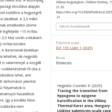
ő nélkül volt. A viszonylag
Villányi-hegységben.
Földtani Közlöny
,
1
ssági eloszlása alapján
21-35.
https://doi.org/10.23928/foldt.kozl.202
vvel ezelőttre a hegységről
.21
 üledé­kek. A 3,5 millió
tának emelkedési üteme
Idézet formátumok
gé legfeljebb ~15 m/Ma.
3,5 Ma) során a kitaka­ró­
Folyóirat szám
2 m/Ma körülire
Évf. 155 szám 1 (2025)
t. A Beremendi-blokkban
a lehettek, de nagyobb
Rovat
 is valamennyit a vizsgált
Értekezés
r csökkenésének fő oka a
űködése lehet, ami
ott deformáció jelentős
Hegedűs-Csondor K. (2025)
kű folyamatok is
Tracing the transition from
tartalmazó hasadékok
hypogene to epigene
e, így a korábbi fel­ve­
karstification in the Villány
Thermal Karst area, Hungary:
struálására nem
Linking submicron-scale cave