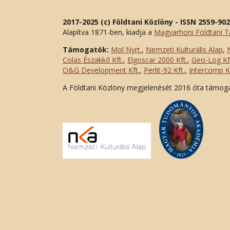
2017-2025 (c) Földtani Közlöny - ISSN 2559-90
Alapítva 1871-ben, kiadja a
Magyarhoni Földtani T
Támogatók:
Mol Nyrt.
,
Nemzeti Kulturális Alap
,
Colas Északkő Kft
.
,
Elgoscar 2000 Kft
.
,
Geo-Log Kf
O&G Development Kft
.
,
Perlit-92 Kft.
,
Intercomp Kf
A Földtani Közlöny megjelenését 2016 óta támog