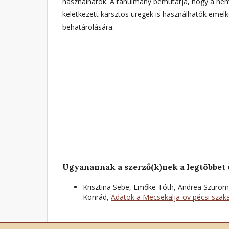
használhatók. A tanulmány bemutatja, hogy a nem
keletkezett karsztos üregek is használhatók emel
behatárolására.
Ugyanannak a szerző(k)nek a legtöbbet 
Krisztina Sebe, Emőke Tóth, Andrea Szuromi
Konrád,
Adatok a Mecsekalja-öv pécsi szak