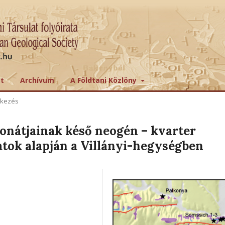
tt
Archívum
A Földtani Közlöny
ekezés
bonátjainak késő neogén – kvarter
atok alapján a Villányi-hegységben