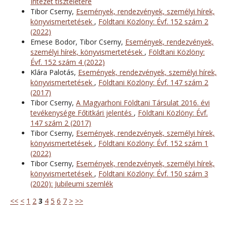
Intézet tiszteletére
Tibor Cserny,
Események, rendezvények, személyi hírek,
könyvismertetések
,
Földtani Közlöny: Évf. 152 szám 2
(2022)
Emese Bodor, Tibor Cserny,
Események, rendezvények,
személyi hírek, könyvismertetések
,
Földtani Közlöny:
Évf. 152 szám 4 (2022)
Klára Palotás,
Események, rendezvények, személyi hírek,
könyvismertetések
,
Földtani Közlöny: Évf. 147 szám 2
(2017)
Tibor Cserny,
A Magyarhoni Földtani Társulat 2016. évi
tevékenysége Főtitkári jelentés
,
Földtani Közlöny: Évf.
147 szám 2 (2017)
Tibor Cserny,
Események, rendezvények, személyi hírek,
könyvismertetések
,
Földtani Közlöny: Évf. 152 szám 1
(2022)
Tibor Cserny,
Események, rendezvények, személyi hírek,
könyvismertetések
,
Földtani Közlöny: Évf. 150 szám 3
(2020): Jubileumi szemlék
<<
<
1
2
3
4
5
6
7
>
>>