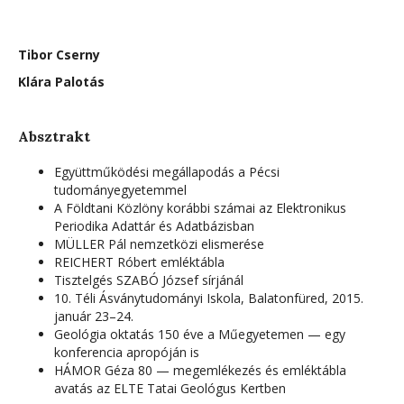
Tibor Cserny
Klára Palotás
Absztrakt
Együttműködési megállapodás a Pécsi
tudományegyetemmel
A Földtani Közlöny korábbi számai az Elektronikus
Periodika Adattár és Adatbázisban
MÜLLER Pál nemzetközi elismerése
REICHERT Róbert emléktábla
Tisztelgés SZABÓ József sírjánál
10. Téli Ásványtudományi Iskola, Balatonfüred, 2015.
január 23–24.
Geológia oktatás 150 éve a Műegyetemen — egy
konferencia apropóján is
HÁMOR Géza 80 — megemlékezés és emléktábla
avatás az ELTE Tatai Geológus Kertben