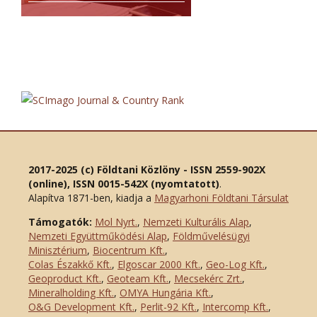
2017-2025 (c) Földtani Közlöny - ISSN 2559-902X
(online), ISSN 0015-542X (nyomtatott)
.
Alapítva 1871-ben, kiadja a
Magyarhoni Földtani Társulat
Támogatók:
Mol Nyrt.
,
Nemzeti Kulturális Alap
,
Nemzeti Együttműködési Alap
,
Földművelésügyi
Minisztérium
,
Biocentrum Kft.
,
Colas Északkő Kft
.
,
Elgoscar 2000 Kft
.
,
Geo-Log Kft.
,
Geoproduct Kft.
,
Geoteam Kft.
,
Mecsekérc Zrt.
,
Mineralholding Kft.
,
OMYA Hungária Kft.
,
O&G Development Kft
.
,
Perlit-92 Kft.
,
Intercomp Kft.
,