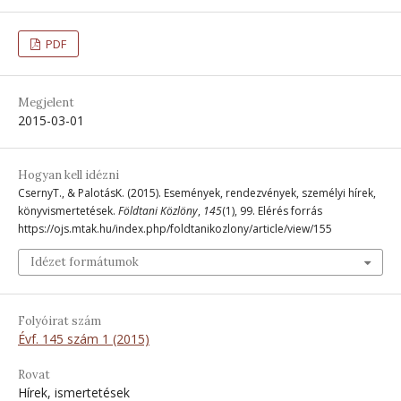
PDF
Megjelent
2015-03-01
Hogyan kell idézni
CsernyT., & PalotásK. (2015). Események, rendezvények, személyi hírek,
könyvismertetések.
Földtani Közlöny
,
145
(1), 99. Elérés forrás
https://ojs.mtak.hu/index.php/foldtanikozlony/article/view/155
Idézet formátumok
Folyóirat szám
Évf. 145 szám 1 (2015)
Rovat
Hírek, ismertetések