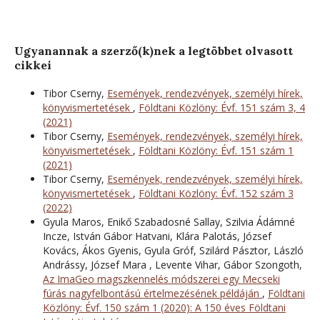
Ugyanannak a szerző(k)nek a legtöbbet olvasott
cikkei
Tibor Cserny,
Események, rendezvények, személyi hírek,
könyvismertetések
,
Földtani Közlöny: Évf. 151 szám 3, 4
(2021)
Tibor Cserny,
Események, rendezvények, személyi hírek,
könyvismertetések
,
Földtani Közlöny: Évf. 151 szám 1
(2021)
Tibor Cserny,
Események, rendezvények, személyi hírek,
könyvismertetések
,
Földtani Közlöny: Évf. 152 szám 3
(2022)
Gyula Maros, Enikő Szabadosné Sallay, Szilvia Ádámné
Incze, István Gábor Hatvani, Klára Palotás, József
Kovács, Ákos Gyenis, Gyula Gróf, Szilárd Pásztor, László
Andrássy, József Mara , Levente Vihar, Gábor Szongoth,
Az ImaGeo magszkennelés módszerei egy Mecseki
fúrás nagyfelbontású értelmezésének példáján
,
Földtani
Közlöny: Évf. 150 szám 1 (2020): A 150 éves Földtani