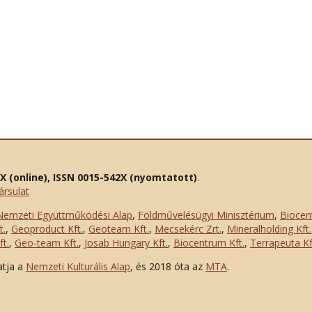
2X (online), ISSN 0015-542X (nyomtatott)
.
ársulat
Nemzeti Együttműködési Alap
,
Földművelésügyi Minisztérium
,
Biocen
t.
,
Geoproduct Kft.
,
Geoteam Kft.
,
Mecsekérc Zrt.
,
Mineralholding Kft.
t.
,
Geo-team Kft.
,
Josab Hungary Kft.
,
Biocentrum Kft.
,
Terrapeuta Kf
atja a
Nemzeti Kulturális Alap
, és 2018 óta az
MTA
.