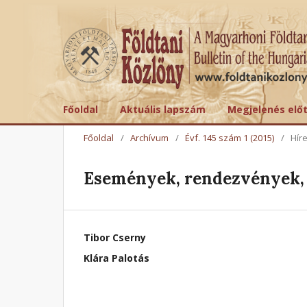
Főoldal
Aktuális lapszám
Megjelenés elő
Főoldal
/
Archívum
/
Évf. 145 szám 1 (2015)
/
Hír
Események, rendezvények, 
Tibor Cserny
Klára Palotás