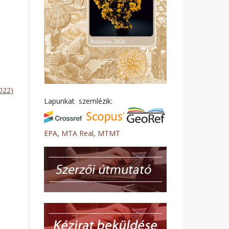
022)
Lapunkat szemlézik:
EPA
,
MTA Real
,
MTMT