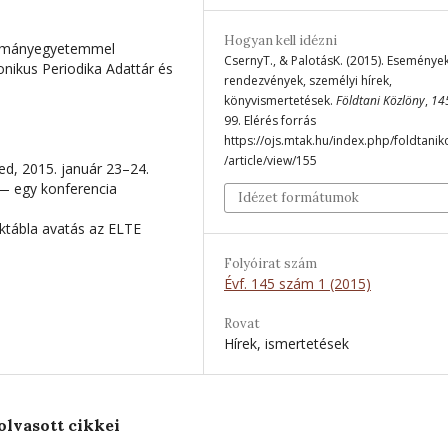
Hogyan kell idézni
dományegyetemmel
CsernyT., & PalotásK. (2015). Események
onikus Periodika Adattár és
rendezvények, személyi hírek,
könyvismertetések.
Földtani Közlöny
,
14
99. Elérés forrás
https://ojs.mtak.hu/index.php/foldtanik
/article/view/155
ed, 2015. január 23–24.
— egy konferencia
Idézet formátumok
ábla avatás az ELTE
Folyóirat szám
Évf. 145 szám 1 (2015)
Rovat
Hírek, ismertetések
olvasott cikkei