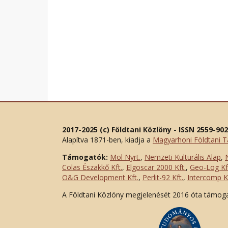
2017-2025 (c) Földtani Közlöny - ISSN 2559-90
Alapítva 1871-ben, kiadja a
Magyarhoni Földtani T
Támogatók:
Mol Nyrt.
,
Nemzeti Kulturális Alap
,
Colas Északkő Kft
.
,
Elgoscar 2000 Kft
.
,
Geo-Log Kf
O&G Development Kft
.
,
Perlit-92 Kft.
,
Intercomp Kf
A Földtani Közlöny megjelenését 2016 óta támog