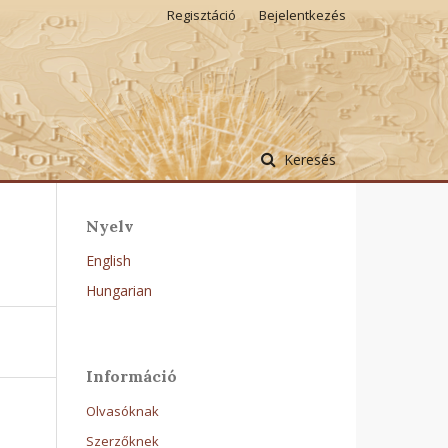
Regisztáció
Bejelentkezés
Keresés
Nyelv
English
Hungarian
Információ
Olvasóknak
Szerzőknek