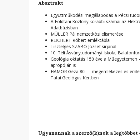
Absztrakt
Együttműködési megállapodás a Pécsi tu
A Földtani Közlöny korábbi számai az Elektr
Adatbázisban
MÜLLER Pál nemzetközi elismerése
REICHERT Róbert emléktábla
Tisztelgés SZABÓ József sírjánál
10. Téli Ásványtudományi Iskola, Balatonfür
Geológia oktatás 150 éve a Műegyetemen 
apropóján is
HÁMOR Géza 80 — megemlékezés és emlékt
Tatai Geológus Kertben
Ugyanannak a szerző(k)nek a legtöbbet 