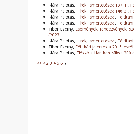
Klára Palotás,
Hírek, ismertetések 137_1
,
F
Klára Palotás,
Hírek, ismertetések 146_3
,
F
Klára Palotás,
Hírek, ismertetések
,
Földtani
Klára Palotás,
Hírek, ismertetések
,
Földtani
Tibor Cserny,
Események, rendezvények, sze
(2023)
Klára Palotás,
Hírek, ismertetések
,
Földtani
Tibor Cserny,
Főtitkári jelentés a 2015. évrő
Klára Palotás,
Előszó a Hantken Miksa 200 
<<
<
2
3
4
5
6
7