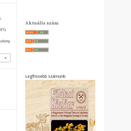
,
Aktuális szám
5
(1),
ozlony
Legfrissebb számunk: