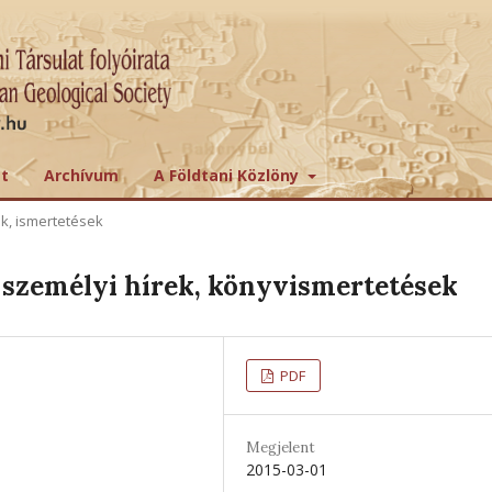
tt
Archívum
A Földtani Közlöny
ek, ismertetések
személyi hírek, könyvismertetések
PDF
Megjelent
2015-03-01