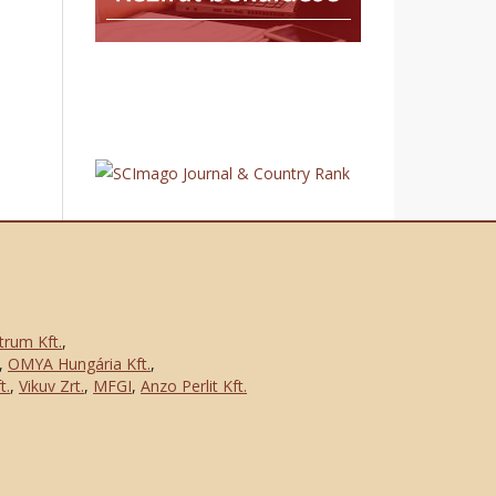
trum Kft.
,
,
OMYA Hungária Kft.
,
t.
,
Vikuv Zrt.
,
MFGI
,
Anzo Perlit Kft.