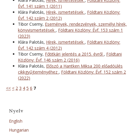
Klára Palotás,
Hírek, ismertetések
,
Földtani Közlöny:
Évf. 141 szám 1 (2011)
Klára Palotás,
Hírek, ismertetések
,
Földtani Közlöny:
Évf. 142 szám 2 (2012)
Tibor Cserny,
Események, rendezvények, személyi hírek,
könyvismertetések
,
Földtani Közlöny: Évf. 153 szám 1
(2023)
Klára Palotás,
Hírek, ismertetések
,
Földtani Közlöny:
Évf. 142 szám 4 (2012)
Tibor Cserny,
Főtitkári jelentés a 2015. évről
,
Földtani
Közlöny: Évf. 146 szám 2 (2016)
Klára Palotás,
Előszó a Hantken Miksa 200 előadóülés
cikkgyűjteményéhez
,
Földtani Közlöny: Évf. 152 szám 2
(2022)
<<
<
2
3
4
5
6
7
Nyelv
English
Hungarian