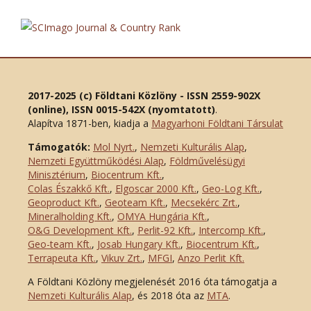
2017-2025 (c) Földtani Közlöny - ISSN 2559-902X
(online), ISSN 0015-542X (nyomtatott)
.
Alapítva 1871-ben, kiadja a
Magyarhoni Földtani Társulat
Támogatók:
Mol Nyrt.
,
Nemzeti Kulturális Alap
,
Nemzeti Együttműködési Alap
,
Földművelésügyi
Minisztérium
,
Biocentrum Kft.
,
Colas Északkő Kft
.
,
Elgoscar 2000 Kft
.
,
Geo-Log Kft.
,
Geoproduct Kft.
,
Geoteam Kft.
,
Mecsekérc Zrt.
,
Mineralholding Kft.
,
OMYA Hungária Kft.
,
O&G Development Kft
.
,
Perlit-92 Kft.
,
Intercomp Kft.
,
Geo-team Kft.
,
Josab Hungary Kft.
,
Biocentrum Kft.
,
Terrapeuta Kft.
,
Vikuv Zrt.
,
MFGI
,
Anzo Perlit Kft.
A Földtani Közlöny megjelenését 2016 óta támogatja a
Nemzeti Kulturális Alap
, és 2018 óta az
MTA
.