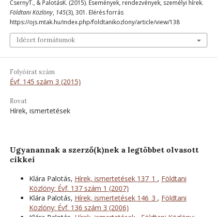
CsernyT., & PalotásK. (2015). Események, rendezvények, személyi hírek.
Földtani Közlöny
,
145
(3), 301. Elérés forrás
https://ojs.mtak.hu/index.php/foldtanikozlony/article/view/138
Idézet formátumok
Folyóirat szám
Évf. 145 szám 3 (2015)
Rovat
Hírek, ismertetések
Ugyanannak a szerző(k)nek a legtöbbet olvasott
cikkei
Klára Palotás,
Hírek, ismertetések 137_1
,
Földtani
Közlöny: Évf. 137 szám 1 (2007)
Klára Palotás,
Hírek, ismertetések 146_3
,
Földtani
Közlöny: Évf. 136 szám 3 (2006)