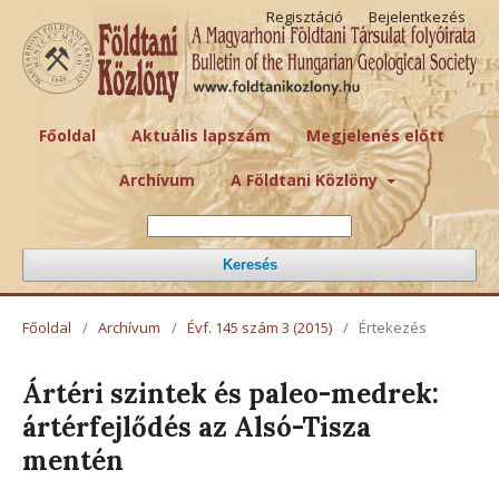
Regisztáció
Bejelentkezés
Főoldal
Aktuális lapszám
Megjelenés előtt
Archívum
A Földtani Közlöny
Keresés
Főoldal
/
Archívum
/
Évf. 145 szám 3 (2015)
/
Értekezés
Ártéri szintek és paleo-medrek:
ártérfejlődés az Alsó-Tisza
mentén