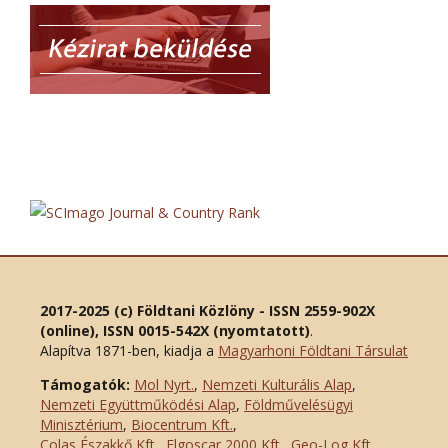
2017-2025 (c) Földtani Közlöny - ISSN 2559-902X
(online), ISSN 0015-542X (nyomtatott)
.
Alapítva 1871-ben, kiadja a
Magyarhoni Földtani Társulat
Támogatók:
Mol Nyrt.
,
Nemzeti Kulturális Alap
,
Nemzeti Együttműködési Alap
,
Földművelésügyi
Minisztérium
,
Biocentrum Kft.
,
Colas Északkő Kft
.
,
Elgoscar 2000 Kft
.
,
Geo-Log Kft.
,