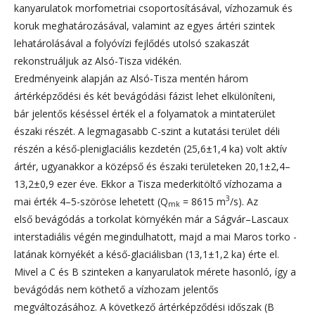
kanyarulatok morfometriai csoportosításával, vízhozamuk és
koruk meghatározásával, valamint az egyes ártéri szintek
lehatárolásával a folyóvízi fejlődés utolsó szakaszát
rekonstruáljuk az Alsó-Tisza vidékén.
Eredményeink alapján az Alsó-Tisza mentén három
ártérképződési és két bevágódási fázist lehet elkülöníteni,
bár jelentős késéssel érték el a folyamatok a mintaterület
északi részét. A legmagasabb C-szint a kutatási terület déli
részén a késő-pleniglaciális kezdetén (25,6±1,4 ka) volt aktív
ártér, ugyanakkor a középső és északi területeken 20,1±2,4–
13,2±0,9 ezer éve. Ekkor a Tisza mederkitöltő vízhozama a
3
mai érték 4–5-szöröse lehetett (Q
= 8615 m
/s). Az
mk
első bevágódás a torkolat környékén már a Ságvár–Lascaux
interstadiális végén megindulhatott, majd a mai Maros torko -
latának környékét a késő-glaciálisban (13,1±1,2 ka) érte el.
Mivel a C és B szinteken a kanyarulatok mérete hasonló, így a
bevágódás nem köthető a vízhozam jelentős
megváltozásához. A következő ártérképződési időszak (B