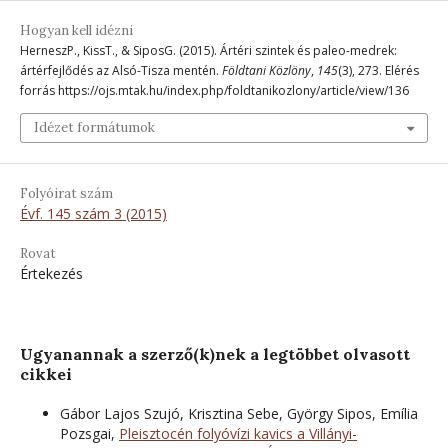
Hogyan kell idézni
HerneszP., KissT., & SiposG. (2015). Ártéri szintek és paleo-medrek:
ártérfejlődés az Alsó-Tisza mentén.
Földtani Közlöny
,
145
(3), 273. Elérés
forrás https://ojs.mtak.hu/index.php/foldtanikozlony/article/view/136
Idézet formátumok
Folyóirat szám
Évf. 145 szám 3 (2015)
Rovat
Értekezés
Ugyanannak a szerző(k)nek a legtöbbet olvasott
cikkei
Gábor Lajos Szujó, Krisztina Sebe, György Sipos, Emília
Pozsgai,
Pleisztocén folyóvízi kavics a Villányi-