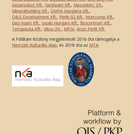
Geoproduct Kft.
,
Geoteam Kft.
,
Mecsekérc Zrt.
,
Mineralholding Kft.
,
OMYA Hungária Kft.
,
O&G Development Kft
.
,
Perlit-92 Kft.
,
Intercomp Kft.
,
Geo-team Kft.
,
Josab Hungary Kft.
,
Biocentrum Kft.
,
Terrapeuta Kft.
,
Vikuv Zrt.
,
MFGI
,
Anzo Perlit Kft.
A Földtani Közlöny megjelenését 2016 óta támogatja a
Nemzeti Kulturális Alap
, és 2018 óta az
MTA
.