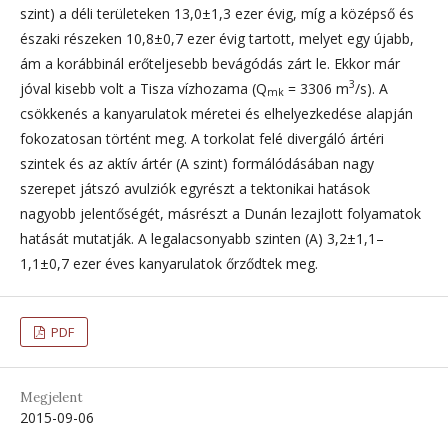
szint) a déli területeken 13,0±1,3 ezer évig, míg a középső és
északi részeken 10,8±0,7 ezer évig tartott, melyet egy újabb,
ám a korábbinál erőteljesebb bevágódás zárt le. Ekkor már
3
jóval kisebb volt a Tisza vízhozama (Q
= 3306 m
/s). A
mk
csökkenés a kanyarulatok méretei és elhelyezkedése alapján
fokozatosan történt meg. A torkolat felé divergáló ártéri
szintek és az aktív ártér (A szint) formálódásában nagy
szerepet játszó avulziók egyrészt a tektonikai hatások
nagyobb jelentőségét, másrészt a Dunán lezajlott folyamatok
hatását mutatják. A legalacsonyabb szinten (A) 3,2±1,1–
1,1±0,7 ezer éves kanyarulatok őrződtek meg.
PDF
Megjelent
2015-09-06