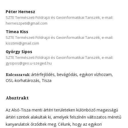
Péter Hernesz
SZTE Természeti Földrajzi és Geoinformatikai Tanszék, e-mail:
herneszpeti@gmail.com
Tímea Kiss
SZTE Természeti Földrajzi és Geoinformatikai Tanszék, e-mail:
kisstimi@gmail.com
György Sipos
SZTE Természeti Földrajzi és Geoinformatikai Tanszék, e-mail:
gysipos@geo.u-szeged.hu
ártérfejlődés, bevágódás, egykori vízhozam,
Kulcsszavak:
OSL-korhatározás, Tisza
Absztrakt
Az Alsó-Tisza menti ártéri területeken különböző magasságú
ártéri szintek alakultak ki, amelyek felszínén változatos méretű
kanyarulatok őrződtek meg. Célunk, hogy az egykori