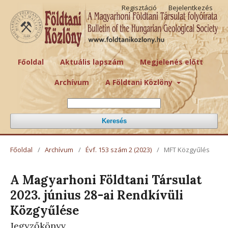
Regisztáció
Bejelentkezés
Főoldal
Aktuális lapszám
Megjelenés előtt
Archívum
A Földtani Közlöny
Keresés
Főoldal
/
Archívum
/
Évf. 153 szám 2 (2023)
/
MFT Közgyűlés
A Magyarhoni Földtani Társulat
2023. június 28-ai Rendkívüli
Közgyűlése
Jegyzőkönyv