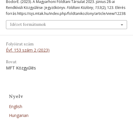
BodorE. (2023). A Magyarhoni Földtani Társulat 2023. június 28-ai
Rendkívüli Közgyűlése: Jegyzőkönyv.
Földtani Közlöny
,
153
(2), 123. Elérés
forrás https://ojs.mtak.hu/index.php/foldtanikozlony/article/view/12238
Idézet formátumok
Folyóirat szám
Évf. 153 szám 2 (2023)
Rovat
MFT Közgyűlés
Nyelv
English
Hungarian