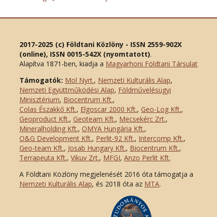
2017-2025 (c) Földtani Közlöny - ISSN 2559-902X
(online), ISSN 0015-542X (nyomtatott)
.
Alapítva 1871-ben, kiadja a
Magyarhoni Földtani Társulat
Támogatók:
Mol Nyrt.
,
Nemzeti Kulturális Alap
,
Nemzeti Együttműködési Alap
,
Földművelésügyi
Minisztérium
,
Biocentrum Kft.
,
Colas Északkő Kft
.
,
Elgoscar 2000 Kft
.
,
Geo-Log Kft.
,
Geoproduct Kft.
,
Geoteam Kft.
,
Mecsekérc Zrt.
,
Mineralholding Kft.
,
OMYA Hungária Kft.
,
O&G Development Kft
.
,
Perlit-92 Kft.
,
Intercomp Kft.
,
Geo-team Kft.
,
Josab Hungary Kft.
,
Biocentrum Kft.
,
Terrapeuta Kft.
,
Vikuv Zrt.
,
MFGI
,
Anzo Perlit Kft.
A Földtani Közlöny megjelenését 2016 óta támogatja a
Nemzeti Kulturális Alap
, és 2018 óta az
MTA
.