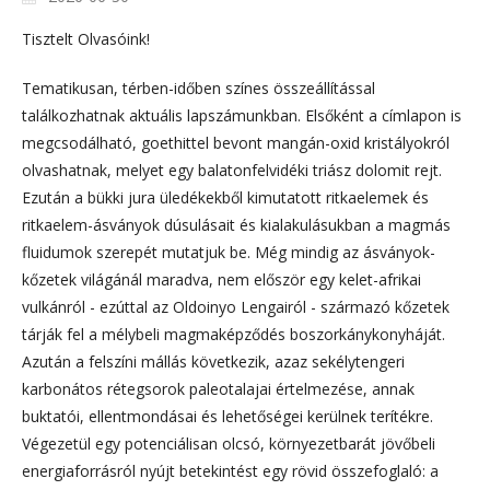
Tisztelt Olvasóink!
Tematikusan, térben-időben színes összeállítással
találkozhatnak aktuális lapszámunkban. Elsőként a címlapon is
megcsodálható, goethittel bevont mangán-oxid kristályokról
olvashatnak, melyet egy balatonfelvidéki triász dolomit rejt.
Ezután a bükki jura üledékekből kimutatott ritkaelemek és
ritkaelem-ásványok dúsulásait és kialakulásukban a magmás
fluidumok szerepét mutatjuk be. Még mindig az ásványok-
kőzetek világánál maradva, nem először egy kelet-afrikai
vulkánról - ezúttal az Oldoinyo Lengairól - származó kőzetek
tárják fel a mélybeli magmaképződés boszorkánykonyháját.
Azután a felszíni mállás következik, azaz sekélytengeri
karbonátos rétegsorok paleotalajai értelmezése, annak
buktatói, ellentmondásai és lehetőségei kerülnek terítékre.
Végezetül egy potenciálisan olcsó, környezetbarát jövőbeli
energiaforrásról nyújt betekintést egy rövid összefoglaló: a