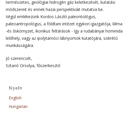
természetes, geológiai hidrogén gáz keletkezését, kutatási
módszereit és ennek hazai perspektíváit mutatva be.
Végül emlékezünk Kordos László paleontológus,
paleoantropológus, a földtani intézet egykori igazgatója, klíma
-és őskörnyzet, ikonikus feltárások - így a rudabányai hominida
lelőhely, vagy az ipolytarnóci lábnyomok kutatójára, sokrétű
munkásságára.
Jó szerencsét,
Sztanó Orsolya, főszerkesztő
Nyelv
English
Hungarian