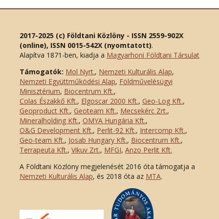
2017-2025 (c) Földtani Közlöny - ISSN 2559-902X
(online), ISSN 0015-542X (nyomtatott)
.
Alapítva 1871-ben, kiadja a
Magyarhoni Földtani Társulat
Támogatók:
Mol Nyrt.
,
Nemzeti Kulturális Alap
,
Nemzeti Együttműködési Alap
,
Földművelésügyi
Minisztérium
,
Biocentrum Kft.
,
Colas Északkő Kft
.
,
Elgoscar 2000 Kft
.
,
Geo-Log Kft.
,
Geoproduct Kft.
,
Geoteam Kft.
,
Mecsekérc Zrt.
,
Mineralholding Kft.
,
OMYA Hungária Kft.
,
O&G Development Kft
.
,
Perlit-92 Kft.
,
Intercomp Kft.
,
Geo-team Kft.
,
Josab Hungary Kft.
,
Biocentrum Kft.
,
Terrapeuta Kft.
,
Vikuv Zrt.
,
MFGI
,
Anzo Perlit Kft.
A Földtani Közlöny megjelenését 2016 óta támogatja a
Nemzeti Kulturális Alap
, és 2018 óta az
MTA
.