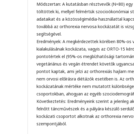
Módszertan: A kutatásban résztvevők (N=80) egy 
töltöttek ki, mellyel felmértük szocioökonómiai s
adataikat és a közösségimédia-használattal kapcs
továbbá az orthorexia nervosa kockázatát is vizs
segítségével.
Eredmények: A megkérdezettek körében 80%-os vo
kialakulásának kockázata, vagyis az ORTO-15 kér
pontotértek el (95%-os megbízhatósági tartomány
vegetáriánus és vegán étrendet követők ugyancs
pontot kaptak, ami jelzi az orthorexiás hajlam m
nem orvosi előírásra diétázók esetében is. Az ort
kockázatának mértéke nem mutatott különbséget 
csoportokban, ahogyan az egyéb szociodemográfi
Következtetés: Eredményeink szerint a jelenleg ak
felnőtt táncművészek és a pályára készülő serdülő
kockázati csoportot alkotnak az orthorexia nervo
szempontjából.