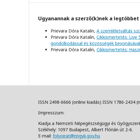
Ugyanannak a szerző(k)nek a legtöbbet 
Prievara Dóra Katalin,
A szemléletváltás s
Prievara Dóra Katalin,
Cikkismertetés: Live
gondolkodással és közösségek bevonásáva
Prievara Dóra Katalin,
Cikkismertetés: Hasz
ISSN 2498-6666 (online kiadás) ISSN 1786-2434 (
Impresszum:
Kiadja a Nemzeti Népegészségügyi és Gyógyszer
Székhely: 1097 Budapest, Albert Flórián út 2-6.
E-mail:
folyoirat@nngyk.gov.hu