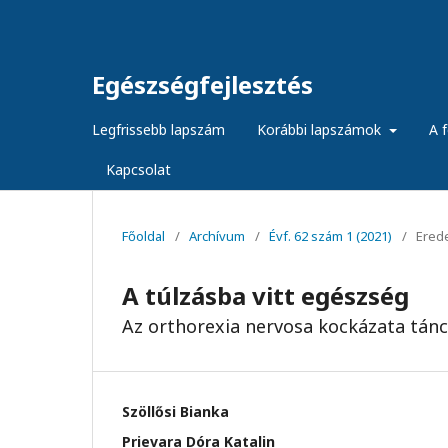
Egészségfejlesztés
Legfrissebb lapszám
Korábbi lapszámok
A f
Kapcsolat
Főoldal
/
Archívum
/
Évf. 62 szám 1 (2021)
/
Erede
A túlzásba vitt egészség
Az orthorexia nervosa kockázata tá
Szöllősi Bianka
Prievara Dóra Katalin