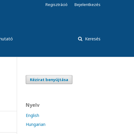
Regisztráció
Bejelentkezés
tmutató
Keresés
Kézirat benyújtása
Nyelv
English
Hungarian