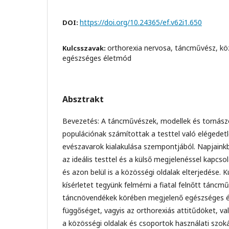
https://doi.org/10.24365/ef.v62i1.650
DOI:
orthorexia nervosa, táncművész, kö
Kulcsszavak:
egészséges életmód
Absztrakt
Bevezetés: A táncművészek, modellek és tornászo
populációnak számítottak a testtel való elégedet
evészavarok kialakulása szempontjából. Napjainkba
az ideális testtel és a külső megjelenéssel kapcso
és azon belül is a közösségi oldalak elterjedése. 
kísérletet tegyünk felmérni a fiatal felnőtt táncm
táncnövendékek körében megjelenő egészséges é
függőséget, vagyis az orthorexiás attitűdöket, va
a közösségi oldalak és csoportok használati szoká