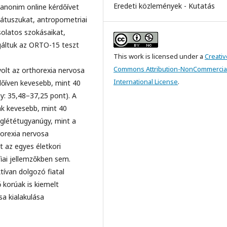
Eredeti közlemények - Kutatás
anonim online kérdőívet
tátuszukat, antropometriai
olatos szokásaikat,
gáltuk az ORTO-15 teszt
This work is licensed under a
Creativ
Commons Attribution-NonCommercial
lt az orthorexia nervosa
International License
.
dőíven kevesebb, mint 40
: 35,48−37,25 pont). A
ak kevesebb, mint 40
eglététugyanúgy, mint a
horexia nervosa
az egyes életkori
ai jellemzőkben sem.
tívan dolgozó fiatal
 korúak is kiemelt
sa kialakulása