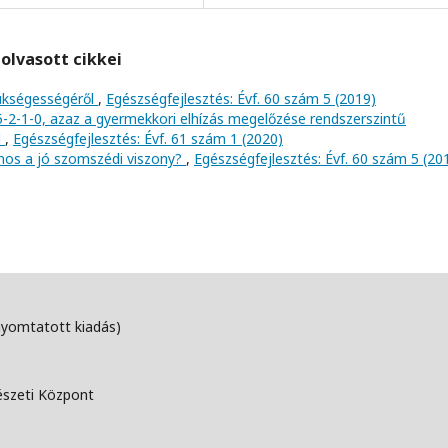
olvasott cikkei
zükségességéről
,
Egészségfejlesztés: Évf. 60 szám 5 (2019)
 5-2-1-0, azaz a gyermekkori elhízás megelőzése rendszerszintű
l
,
Egészségfejlesztés: Évf. 61 szám 1 (2020)
nos a jó szomszédi viszony?
,
Egészségfejlesztés: Évf. 60 szám 5 (20
nyomtatott kiadás)
észeti Központ