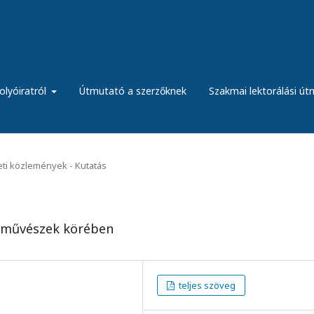
olyóiratról
Útmutató a szerzőknek
Szakmai lektorálási ú
ti közlemények - Kutatás
ncművészek körében
teljes szöveg