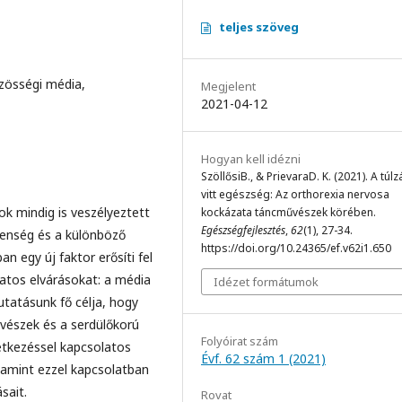
teljes szöveg
zösségi média,
Megjelent
2021-04-12
Hogyan kell idézni
SzöllősiB., & PrievaraD. K. (2021). A túl
vitt egészség: Az orthorexia nervosa
k mindig is veszélyeztett
kockázata táncművészek körében.
Egészségfejlesztés
,
62
(1), 27-34.
lenség és a különböző
https://doi.org/10.24365/ef.v62i1.650
n egy új faktor erősíti fel
latos elvárásokat: a média
Idézet formátumok
Kutatásunk fő célja, hogy
űvészek és a serdülőkorú
Folyóirat szám
tkezéssel kapcsolatos
Évf. 62 szám 1 (2021)
lamint ezzel kapcsolatban
sait.
Rovat