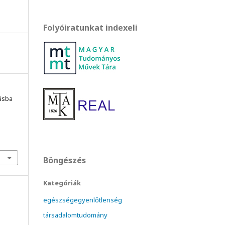
Folyóiratunkat indexeli
zásba
Böngészés
Kategóriák
egészségegyenlőtlenség
társadalomtudomány