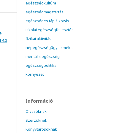
egészségkultúra
egészségmagatartás
egészséges táplálkozás
iskolai egészségfejlesztés
e
fizikai aktivitás
 4.0
népegészségügyi elmélet
mentális egészség
egészségpolitika
környezet
Információ
Olvasóknak
Szerzőknek
Könyvtárosoknak