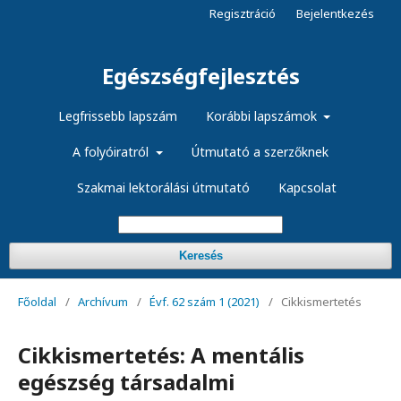
Regisztráció
Bejelentkezés
Egészségfejlesztés
Legfrissebb lapszám
Korábbi lapszámok
A folyóiratról
Útmutató a szerzőknek
Szakmai lektorálási útmutató
Kapcsolat
Keresés
Főoldal
/
Archívum
/
Évf. 62 szám 1 (2021)
/
Cikkismertetés
Cikkismertetés: A mentális
egészség társadalmi