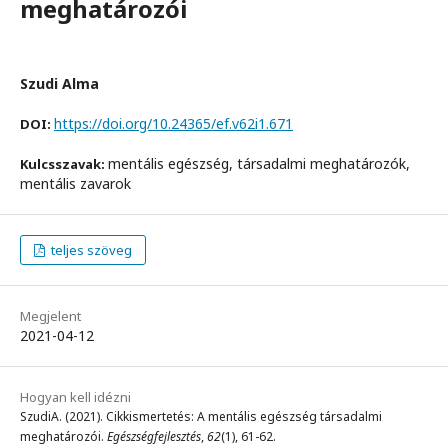
meghatározói
Szudi Alma
https://doi.org/10.24365/ef.v62i1.671
DOI:
mentális egészség, társadalmi meghatározók,
Kulcsszavak:
mentális zavarok
teljes szöveg
Megjelent
2021-04-12
Hogyan kell idézni
SzudiA. (2021). Cikkismertetés: A mentális egészség társadalmi
meghatározói.
Egészségfejlesztés
,
62
(1), 61-62.