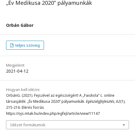
„Év Medikusa 2020” pályamunkák
Orbán Gábor
teljes szöveg
Megjelent
2021-04-12
Hogyan kell idézni
OrbánG. (2021). Fejszével az egészségért! A „Faiskola” c. online
társasjáték: „Év Medikusa 2020” pályamunkák.
Egészségfejlesztés
,
62
(1),
215-216. Elérés forrás
https://ojs.mtak.hu/index.php/egfejl/article/view/11147
Idézet formátumok