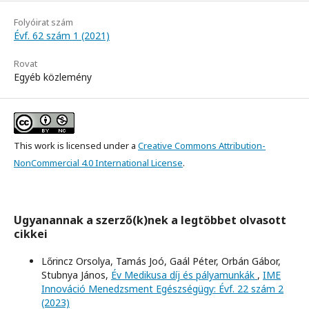
Folyóirat szám
Évf. 62 szám 1 (2021)
Rovat
Egyéb közlemény
This work is licensed under a
Creative Commons Attribution-
NonCommercial 4.0 International License
.
Ugyanannak a szerző(k)nek a legtöbbet olvasott
cikkei
Lőrincz Orsolya, Tamás Joó, Gaál Péter, Orbán Gábor,
Stubnya János,
Év Medikusa díj és pályamunkák
,
IME
Innováció Menedzsment Egészségügy: Évf. 22 szám 2
(2023)