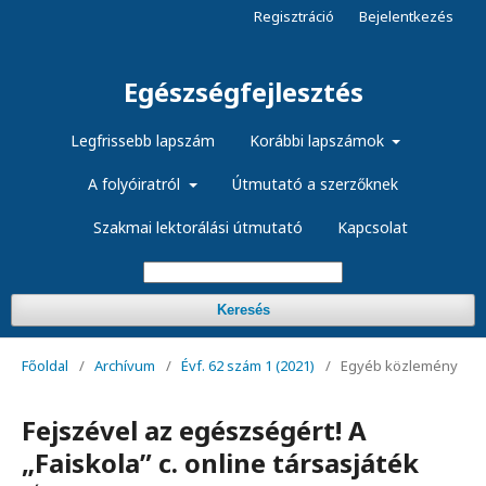
Regisztráció
Bejelentkezés
Egészségfejlesztés
Legfrissebb lapszám
Korábbi lapszámok
A folyóiratról
Útmutató a szerzőknek
Szakmai lektorálási útmutató
Kapcsolat
Keresés
Főoldal
/
Archívum
/
Évf. 62 szám 1 (2021)
/
Egyéb közlemény
Fejszével az egészségért! A
„Faiskola” c. online társasjáték