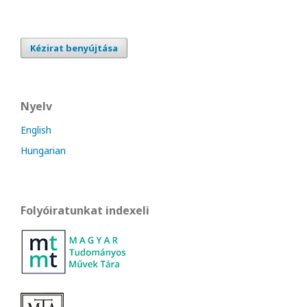
Kézirat benyújtása
Nyelv
English
Hungarian
Folyóiratunkat indexeli