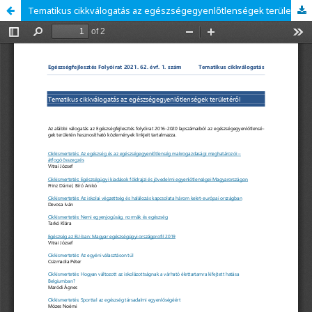
Tematikus cikkválogatás az egészségegyenlőtlenségek területéről