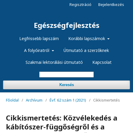
Regisztráció
Bejelentkezés
Egészségfejlesztés
Legfrissebb lapszám
Korábbi lapszámok
A folyóiratról
Útmutató a szerzőknek
Szakmai lektorálási útmutató
Kapcsolat
Keresés
Főoldal
/
Archívum
/
Évf. 62 szám 1 (2021)
/
Cikkismertetés
Cikkismertetés: Közvélekedés a
kábítószer-függőségről és a