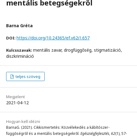
mentális betegségekről
Barna Gréta
https://doi.org/10.24365/ef.v62i1.657
DOI:
mentális zavar, drogfüggőség, stigmatizáció,
Kulcsszavak:
diszkrimináció
teljes szöveg
Megjelent
2021-04-12
Hogyan kell idézni
BarnaG. (2021). Cikkismertetés: Közvélekedés a kábítószer-
függőségről és a mentális betegségekről.
Egészségfejlesztés
,
62
(1), 57-