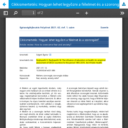
Cikkismertetés: Hogyan lehet legyőzni a félelmet és a szorongást?