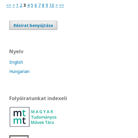
<<
<
1
2
3
4
5
6
7
8
9
10
>
>>
Kézirat benyújtása
Nyelv
English
Hungarian
Folyóiratunkat indexeli