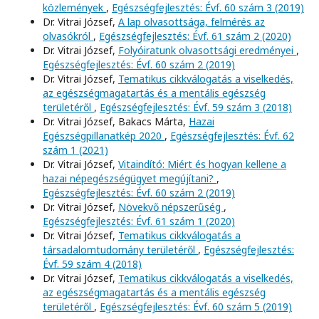
közlemények
,
Egészségfejlesztés: Évf. 60 szám 3 (2019)
Dr. Vitrai József,
A lap olvasottsága, felmérés az
olvasókról
,
Egészségfejlesztés: Évf. 61 szám 2 (2020)
Dr. Vitrai József,
Folyóiratunk olvasottsági eredményei
,
Egészségfejlesztés: Évf. 60 szám 2 (2019)
Dr. Vitrai József,
Tematikus cikkválogatás a viselkedés,
az egészségmagatartás és a mentális egészség
területéről
,
Egészségfejlesztés: Évf. 59 szám 3 (2018)
Dr. Vitrai József, Bakacs Márta,
Hazai
Egészségpillanatkép 2020
,
Egészségfejlesztés: Évf. 62
szám 1 (2021)
Dr. Vitrai József,
Vitaindító: Miért és hogyan kellene a
hazai népegészségügyet megújítani?
,
Egészségfejlesztés: Évf. 60 szám 2 (2019)
Dr. Vitrai József,
Növekvő népszerűség
,
Egészségfejlesztés: Évf. 61 szám 1 (2020)
Dr. Vitrai József,
Tematikus cikkválogatás a
társadalomtudomány területéről
,
Egészségfejlesztés:
Évf. 59 szám 4 (2018)
Dr. Vitrai József,
Tematikus cikkválogatás a viselkedés,
az egészségmagatartás és a mentális egészség
területéről
,
Egészségfejlesztés: Évf. 60 szám 5 (2019)