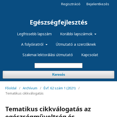
Regisztráció
Bejelentkezés
Egészségfejlesztés
Legfrissebb lapszám
Korábbi lapszámok
A folyóiratról
Útmutató a szerzőknek
Szakmai lektorálási útmutató
Kapcsolat
Keresés
Főoldal
/
Archívum
/
Évf. 62 szám 1 (2021)
/
Tematikus cikkválogatás
Tematikus cikkválogatás az
egészségműveltség és