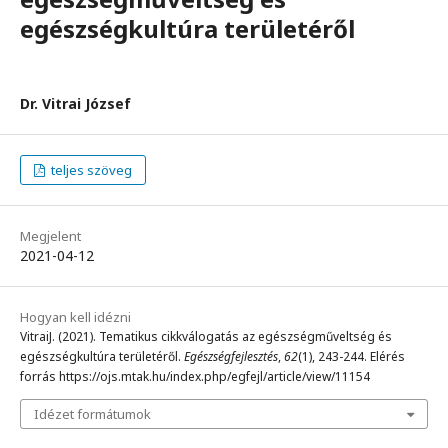
egészségkultúra területéről
Dr. Vitrai József
teljes szöveg
Megjelent
2021-04-12
Hogyan kell idézni
VitraiJ. (2021). Tematikus cikkválogatás az egészségműveltség és
egészségkultúra területéről.
Egészségfejlesztés
,
62
(1), 243-244. Elérés
forrás https://ojs.mtak.hu/index.php/egfejl/article/view/11154
Idézet formátumok