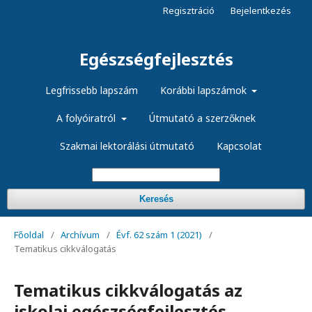
Regisztráció
Bejelentkezés
Egészségfejlesztés
Legfrissebb lapszám
Korábbi lapszámok
A folyóiratról
Útmutató a szerzőknek
Szakmai lektorálási útmutató
Kapcsolat
Keresés
Főoldal
/
Archívum
/
Évf. 62 szám 1 (2021)
/
Tematikus cikkválogatás
Tematikus cikkválogatás az
iskolai egészségfejlesztés