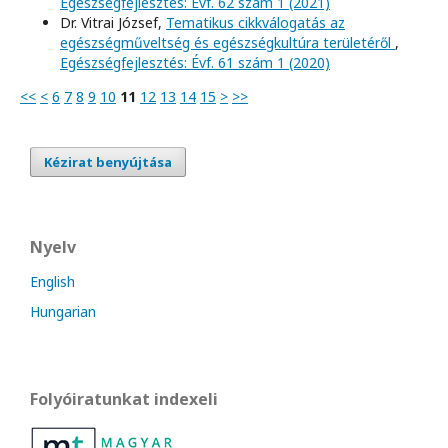
Egészségfejlesztés: Évf. 62 szám 1 (2021)
Dr. Vitrai József,
Tematikus cikkválogatás az
egészségműveltség és egészségkultúra területéről
,
Egészségfejlesztés: Évf. 61 szám 1 (2020)
<<
<
6
7
8
9
10
11
12
13
14
15
>
>>
Kézirat benyújtása
Nyelv
English
Hungarian
Folyóiratunkat indexeli