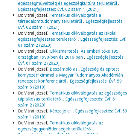
egészségműveltség és egészségkultúra területéről
,
Egészségfejlesztés: Évf. 62 szám 1 (2021)
Dr. Vitrai József,
Tematikus cikkválogatás a
társadalomtudomány területéről
,
Egészségfejlesztés:
Évf. 62 szám 1 (2021)
Dr. Vitrai József,
Tematikus cikkválogatás az iskolai
egészségfejlesztés területéről
,
Egészségfejlesztés: Évf.
61 szám 2 (2020)
Dr. Vitrai József,
Cikkismertetés: Az emberi tőke 195
országban 1990-ben és 2016-ban
,
Egészségfejlesztés:
Évf. 61 szám 2 (2020)
Dr. Vitrai József,
Beszámoló az „Egészség és épített
környezet” címmel a Magyar Tudományos Akadémián
rendezett konferenciáról
,
Egészségfejlesztés: Évf. 59
szám 6 (2018)
Dr. Vitrai József,
Tematikus cikkválogatás az egészséges
táplálkozás területéről
,
Egészségfejlesztés: Évf. 61
szám 2 (2020)
Dr. Vitrai József,
Képzelje el!
,
Egészségfejlesztés: Évf. 59
szám 1 (2018)
Dr. Vitrai József,
Tematikus cikkválogatás az
egészségegyenlőtlenségek területéről
,