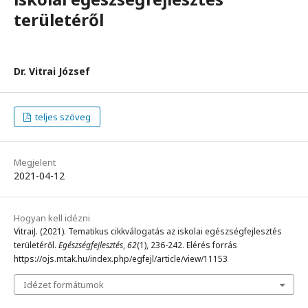
területéről
Dr. Vitrai József
teljes szöveg
Megjelent
2021-04-12
Hogyan kell idézni
VitraiJ. (2021). Tematikus cikkválogatás az iskolai egészségfejlesztés
területéről.
Egészségfejlesztés
,
62
(1), 236-242. Elérés forrás
https://ojs.mtak.hu/index.php/egfejl/article/view/11153
Idézet formátumok