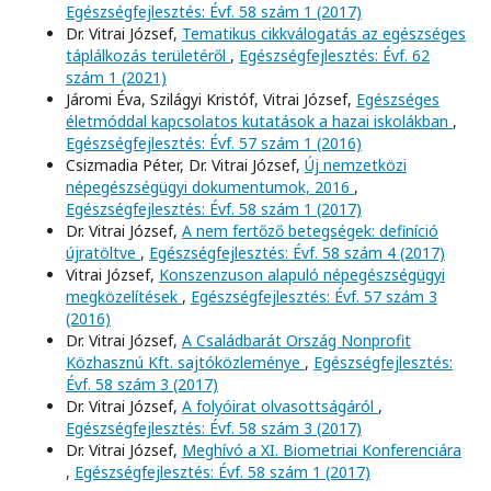
Egészségfejlesztés: Évf. 58 szám 1 (2017)
Dr. Vitrai József,
Tematikus cikkválogatás az egészséges
táplálkozás területéről
,
Egészségfejlesztés: Évf. 62
szám 1 (2021)
Járomi Éva, Szilágyi Kristóf, Vitrai József,
Egészséges
életmóddal kapcsolatos kutatások a hazai iskolákban
,
Egészségfejlesztés: Évf. 57 szám 1 (2016)
Csizmadia Péter, Dr. Vitrai József,
Új nemzetközi
népegészségügyi dokumentumok, 2016
,
Egészségfejlesztés: Évf. 58 szám 1 (2017)
Dr. Vitrai József,
A nem fertőző betegségek: definíció
újratöltve
,
Egészségfejlesztés: Évf. 58 szám 4 (2017)
Vitrai József,
Konszenzuson alapuló népegészségügyi
megközelítések
,
Egészségfejlesztés: Évf. 57 szám 3
(2016)
Dr. Vitrai József,
A Családbarát Ország Nonprofit
Közhasznú Kft. sajtóközleménye
,
Egészségfejlesztés:
Évf. 58 szám 3 (2017)
Dr. Vitrai József,
A folyóirat olvasottságáról
,
Egészségfejlesztés: Évf. 58 szám 3 (2017)
Dr. Vitrai József,
Meghívó a XI. Biometriai Konferenciára
,
Egészségfejlesztés: Évf. 58 szám 1 (2017)