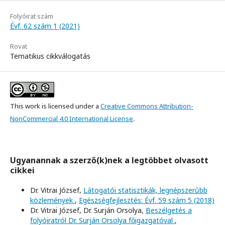
Folyóirat szám
Évf. 62 szám 1 (2021)
Rovat
Tematikus cikkválogatás
This work is licensed under a
Creative Commons Attribution-
NonCommercial 4.0 International License
.
Ugyanannak a szerző(k)nek a legtöbbet olvasott
cikkei
Dr. Vitrai József,
Látogatói statisztikák, legnépszerűbb
közlemények
,
Egészségfejlesztés: Évf. 59 szám 5 (2018)
Dr. Vitrai József, Dr. Surján Orsolya,
Beszélgetés a
folyóiratról Dr. Surján Orsolya főigazgatóval
,