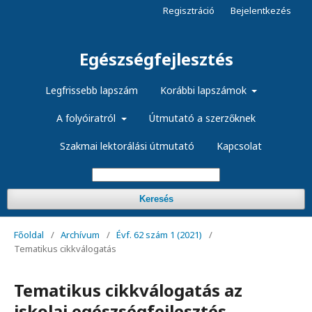
Regisztráció
Bejelentkezés
Egészségfejlesztés
Legfrissebb lapszám
Korábbi lapszámok
A folyóiratról
Útmutató a szerzőknek
Szakmai lektorálási útmutató
Kapcsolat
Keresés
Főoldal
/
Archívum
/
Évf. 62 szám 1 (2021)
/
Tematikus cikkválogatás
Tematikus cikkválogatás az
iskolai egészségfejlesztés