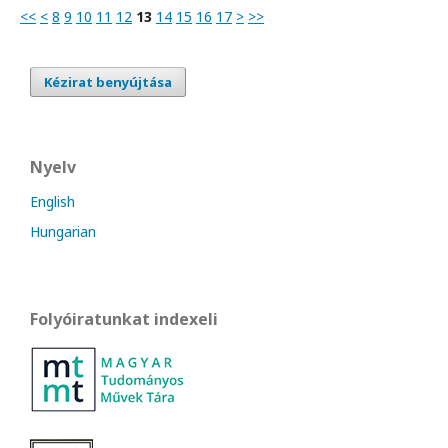
<<
<
8
9
10
11
12
13
14
15
16
17
>
>>
Kézirat benyújtása
Nyelv
English
Hungarian
Folyóiratunkat indexeli