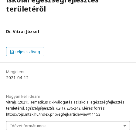
területéről
Dr. Vitrai József
teljes szöveg
Megjelent
2021-04-12
Hogyan kell idézni
VitraiJ. (2021). Tematikus cikkválogatás az iskolai egészségfejlesztés
területéről.
Egészségfejlesztés
,
62
(1), 236-242. Elérés forrás
https://ojs.mtak.hu/index.php/egfejl/article/view/11153
Idézet formátumok