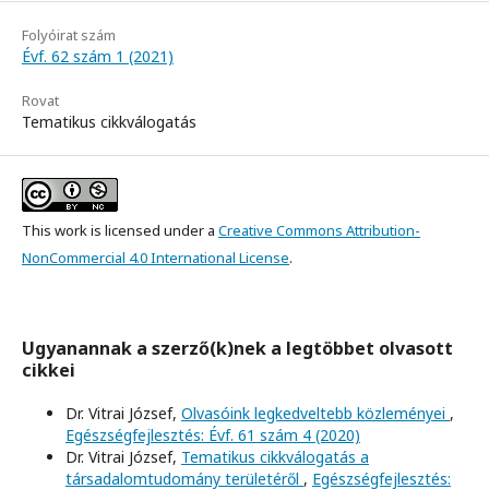
Folyóirat szám
Évf. 62 szám 1 (2021)
Rovat
Tematikus cikkválogatás
This work is licensed under a
Creative Commons Attribution-
NonCommercial 4.0 International License
.
Ugyanannak a szerző(k)nek a legtöbbet olvasott
cikkei
Dr. Vitrai József,
Olvasóink legkedveltebb közleményei
,
Egészségfejlesztés: Évf. 61 szám 4 (2020)
Dr. Vitrai József,
Tematikus cikkválogatás a
társadalomtudomány területéről
,
Egészségfejlesztés: