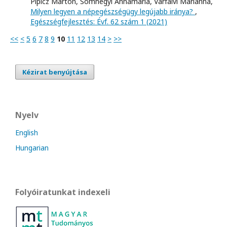
Pipicz Márton, Somhegyi Annamária, Várfalvi Marianna,
Milyen legyen a népegészségügy legújabb iránya?
,
Egészségfejlesztés: Évf. 62 szám 1 (2021)
<<
<
5
6
7
8
9
10
11
12
13
14
>
>>
Kézirat benyújtása
Nyelv
English
Hungarian
Folyóiratunkat indexeli