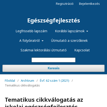
Regisztráció
Bejelentkezés
Egészségfejlesztés
Legfrissebb lapszám
Korábbi lapszámok
A folyóiratról
Útmutató a szerzőknek
Szakmai lektorálási útmutató
Kapcsolat
Keresés
Főoldal
/
Archívum
/
Évf. 62 szám 1 (2021)
/
Tematikus cikkválogatás
Tematikus cikkválogatás az
iskolai egészségfejlesztés