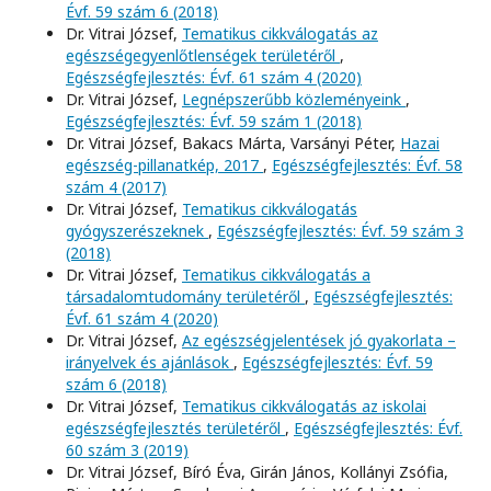
Évf. 59 szám 6 (2018)
Dr. Vitrai József,
Tematikus cikkválogatás az
egészségegyenlőtlenségek területéről
,
Egészségfejlesztés: Évf. 61 szám 4 (2020)
Dr. Vitrai József,
Legnépszerűbb közleményeink
,
Egészségfejlesztés: Évf. 59 szám 1 (2018)
Dr. Vitrai József, Bakacs Márta, Varsányi Péter,
Hazai
egészség-pillanatkép, 2017
,
Egészségfejlesztés: Évf. 58
szám 4 (2017)
Dr. Vitrai József,
Tematikus cikkválogatás
gyógyszerészeknek
,
Egészségfejlesztés: Évf. 59 szám 3
(2018)
Dr. Vitrai József,
Tematikus cikkválogatás a
társadalomtudomány területéről
,
Egészségfejlesztés:
Évf. 61 szám 4 (2020)
Dr. Vitrai József,
Az egészségjelentések jó gyakorlata –
irányelvek és ajánlások
,
Egészségfejlesztés: Évf. 59
szám 6 (2018)
Dr. Vitrai József,
Tematikus cikkválogatás az iskolai
egészségfejlesztés területéről
,
Egészségfejlesztés: Évf.
60 szám 3 (2019)
Dr. Vitrai József, Bíró Éva, Girán János, Kollányi Zsófia,