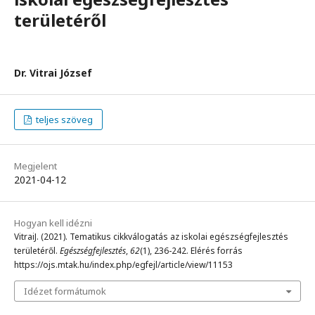
területéről
Dr. Vitrai József
teljes szöveg
Megjelent
2021-04-12
Hogyan kell idézni
VitraiJ. (2021). Tematikus cikkválogatás az iskolai egészségfejlesztés
területéről.
Egészségfejlesztés
,
62
(1), 236-242. Elérés forrás
https://ojs.mtak.hu/index.php/egfejl/article/view/11153
Idézet formátumok