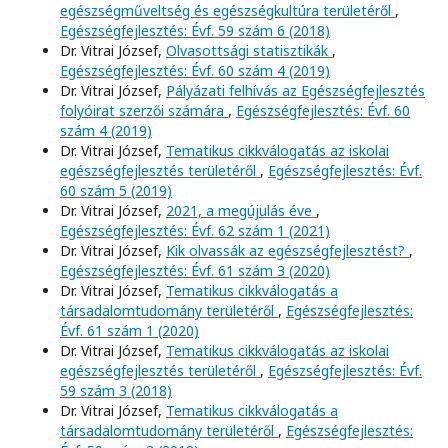
egészségműveltség és egészségkultúra területéről
,
Egészségfejlesztés: Évf. 59 szám 6 (2018)
Dr. Vitrai József,
Olvasottsági statisztikák
,
Egészségfejlesztés: Évf. 60 szám 4 (2019)
Dr. Vitrai József,
Pályázati felhívás az Egészségfejlesztés
folyóirat szerzői számára
,
Egészségfejlesztés: Évf. 60
szám 4 (2019)
Dr. Vitrai József,
Tematikus cikkválogatás az iskolai
egészségfejlesztés területéről
,
Egészségfejlesztés: Évf.
60 szám 5 (2019)
Dr. Vitrai József,
2021, a megújulás éve
,
Egészségfejlesztés: Évf. 62 szám 1 (2021)
Dr. Vitrai József,
Kik olvassák az egészségfejlesztést?
,
Egészségfejlesztés: Évf. 61 szám 3 (2020)
Dr. Vitrai József,
Tematikus cikkválogatás a
társadalomtudomány területéről
,
Egészségfejlesztés:
Évf. 61 szám 1 (2020)
Dr. Vitrai József,
Tematikus cikkválogatás az iskolai
egészségfejlesztés területéről
,
Egészségfejlesztés: Évf.
59 szám 3 (2018)
Dr. Vitrai József,
Tematikus cikkválogatás a
társadalomtudomány területéről
,
Egészségfejlesztés: