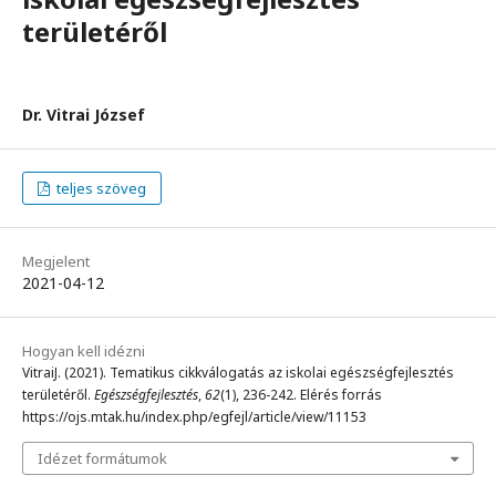
területéről
Dr. Vitrai József
teljes szöveg
Megjelent
2021-04-12
Hogyan kell idézni
VitraiJ. (2021). Tematikus cikkválogatás az iskolai egészségfejlesztés
területéről.
Egészségfejlesztés
,
62
(1), 236-242. Elérés forrás
https://ojs.mtak.hu/index.php/egfejl/article/view/11153
Idézet formátumok