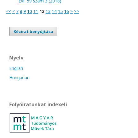
Évf. 59 szám 3 (2018)
<<
<
7
8
9
10
11
12
13
14
15
16
>
>>
Kézirat benyújtása
Nyelv
English
Hungarian
Folyóiratunkat indexeli