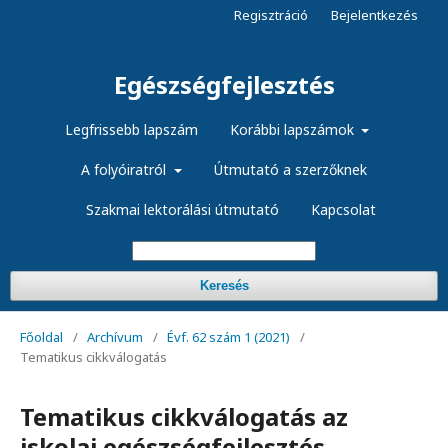
Regisztráció
Bejelentkezés
Egészségfejlesztés
Legfrissebb lapszám
Korábbi lapszámok
A folyóiratról
Útmutató a szerzőknek
Szakmai lektorálási útmutató
Kapcsolat
Keresés
Főoldal
/
Archívum
/
Évf. 62 szám 1 (2021)
/
Tematikus cikkválogatás
Tematikus cikkválogatás az
iskolai egészségfejlesztés