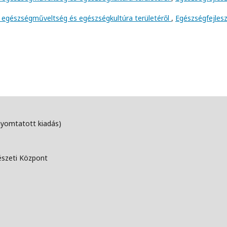
 egészségműveltség és egészségkultúra területéről
,
Egészségfejlesz
nyomtatott kiadás)
észeti Központ