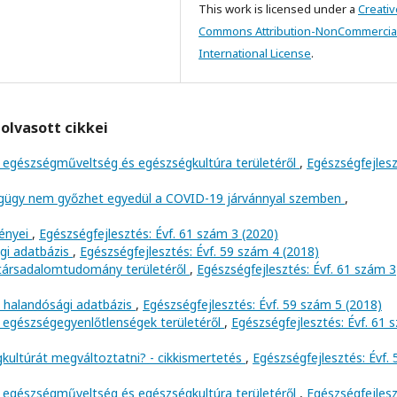
This work is licensed under a
Creativ
Commons Attribution-NonCommercial
International License
.
olvasott cikkei
 egészségműveltség és egészségkultúra területéről
,
Egészségfejlesz
égügy nem győzhet egyedül a COVID-19 járvánnyal szemben
,
ényei
,
Egészségfejlesztés: Évf. 61 szám 3 (2020)
gi adatbázis
,
Egészségfejlesztés: Évf. 59 szám 4 (2018)
 társadalomtudomány területéről
,
Egészségfejlesztés: Évf. 61 szám 3
a halandósági adatbázis
,
Egészségfejlesztés: Évf. 59 szám 5 (2018)
 egészségegyenlőtlenségek területéről
,
Egészségfejlesztés: Évf. 61 
kultúrát megváltoztatni? - cikkismertetés
,
Egészségfejlesztés: Évf. 
 egészségműveltség és egészségkultúra területéről
,
Egészségfejlesz