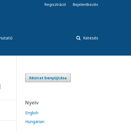
Regisztráció
Bejelentkezés
tmutató
Keresés
Kézirat benyújtása
l
Nyelv
English
Hungarian