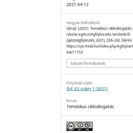
2021-04-12
Hogyan kell idézni
VitraiJ. (2021). Tematikus cikkválogatás
iskolai egészségfejlesztés területéről.
Egészségfejlesztés
,
62
(1), 236-242. Elérés
https://ojs.mtak.hu/index.php/egfejl/arti
ew/11153
Idézet formátumok
Folyóirat szám
Évf. 62 szám 1 (2021)
Rovat
Tematikus cikkválogatás