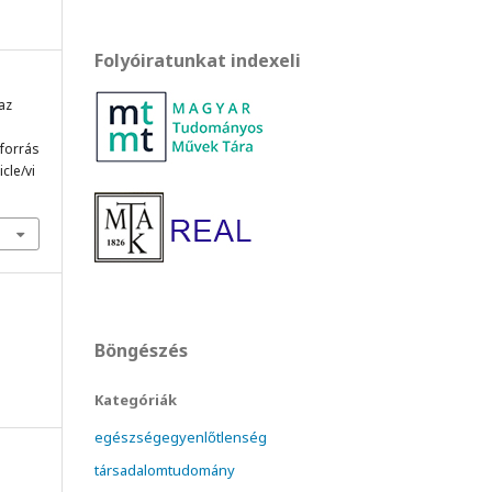
Folyóiratunkat indexeli
 az
 forrás
cle/vi
Böngészés
Kategóriák
egészségegyenlőtlenség
társadalomtudomány