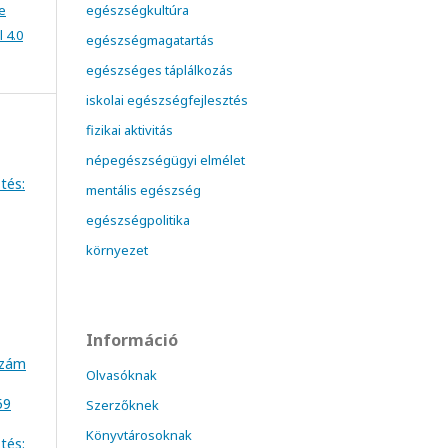
e
egészségkultúra
 4.0
egészségmagatartás
egészséges táplálkozás
iskolai egészségfejlesztés
fizikai aktivitás
népegészségügyi elmélet
tés:
mentális egészség
egészségpolitika
környezet
Információ
szám
Olvasóknak
59
Szerzőknek
Könyvtárosoknak
tés: