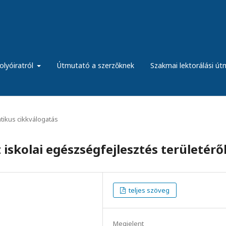
olyóiratról
Útmutató a szerzőknek
Szakmai lektorálási ú
ikus cikkválogatás
iskolai egészségfejlesztés területérő
teljes szöveg
Megjelent