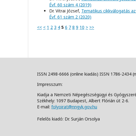
Évf. 60 szám 4 (2019)
Dr. Vitrai József,
Tematikus cikkválogatás az
Évf. 61 szám 2 (2020)
<<
<
1
2
3
4
5
6
7
8
9
10
>
>>
ISSN 2498-6666 (online kiadás) ISSN 1786-2434 (
Impresszum:
Kiadja a Nemzeti Népegészségügyi és Gyógyszer
Székhely: 1097 Budapest, Albert Flórián út 2-6.
E-mail:
folyoirat@nngyk.gov.hu
Felelős kiadó: Dr. Surján Orsolya