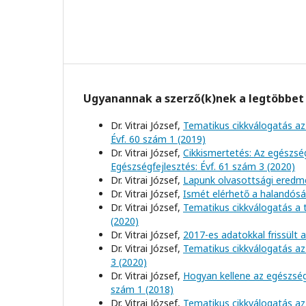
Ugyanannak a szerző(k)nek a legtöbbet 
Dr. Vitrai József,
Tematikus cikkválogatás az
Évf. 60 szám 1 (2019)
Dr. Vitrai József,
Cikkismertetés: Az egészs
Egészségfejlesztés: Évf. 61 szám 3 (2020)
Dr. Vitrai József,
Lapunk olvasottsági eredm
Dr. Vitrai József,
Ismét elérhető a halandósá
Dr. Vitrai József,
Tematikus cikkválogatás a
(2020)
Dr. Vitrai József,
2017-es adatokkal frissült 
Dr. Vitrai József,
Tematikus cikkválogatás az
3 (2020)
Dr. Vitrai József,
Hogyan kellene az egészség
szám 1 (2018)
Dr. Vitrai József,
Tematikus cikkválogatás az