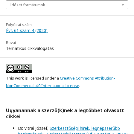
Idézet formátumok
Folyóirat szám
Évf. 61 szám 4 (2020)
Rovat
Tematikus cikkválogatás
This work is licensed under a
Creative Commons Attribution-
NonCommercial 4.0 International License
.
Ugyanannak a szerző(k)nek a legtöbbet olvasott
cikkei
Dr. Vitrai József,
Szerkesztőségi hírek, legnépszerűbb