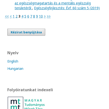
az egészségmagatartás és a mentális egészség
területéről
,
Egészségfejlesztés: Évf. 60 szám 5 (2019)
<<
<
1
2
3
4
5
6
7
8
9
10
>
>>
Kézirat benyújtása
Nyelv
English
Hungarian
Folyóiratunkat indexeli