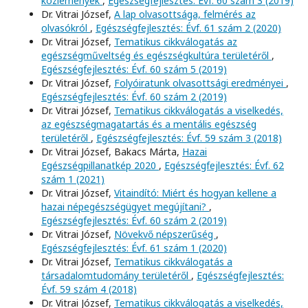
közlemények
,
Egészségfejlesztés: Évf. 60 szám 3 (2019)
Dr. Vitrai József,
A lap olvasottsága, felmérés az
olvasókról
,
Egészségfejlesztés: Évf. 61 szám 2 (2020)
Dr. Vitrai József,
Tematikus cikkválogatás az
egészségműveltség és egészségkultúra területéről
,
Egészségfejlesztés: Évf. 60 szám 5 (2019)
Dr. Vitrai József,
Folyóiratunk olvasottsági eredményei
,
Egészségfejlesztés: Évf. 60 szám 2 (2019)
Dr. Vitrai József,
Tematikus cikkválogatás a viselkedés,
az egészségmagatartás és a mentális egészség
területéről
,
Egészségfejlesztés: Évf. 59 szám 3 (2018)
Dr. Vitrai József, Bakacs Márta,
Hazai
Egészségpillanatkép 2020
,
Egészségfejlesztés: Évf. 62
szám 1 (2021)
Dr. Vitrai József,
Vitaindító: Miért és hogyan kellene a
hazai népegészségügyet megújítani?
,
Egészségfejlesztés: Évf. 60 szám 2 (2019)
Dr. Vitrai József,
Növekvő népszerűség
,
Egészségfejlesztés: Évf. 61 szám 1 (2020)
Dr. Vitrai József,
Tematikus cikkválogatás a
társadalomtudomány területéről
,
Egészségfejlesztés:
Évf. 59 szám 4 (2018)
Dr. Vitrai József,
Tematikus cikkválogatás a viselkedés,