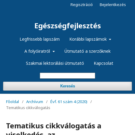
Regisztráció
Bejelentkezés
Egészségfejlesztés
Legfrissebb lapszám
Korábbi lapszámok
A folyóiratról
Útmutató a szerzőknek
Szakmai lektorálási útmutató
Kapcsolat
Keresés
Főoldal
/
Archívum
/
Évf. 61 szám 4 (2020)
/
Tematikus cikkválogatás
Tematikus cikkválogatás a
viselkedés, az