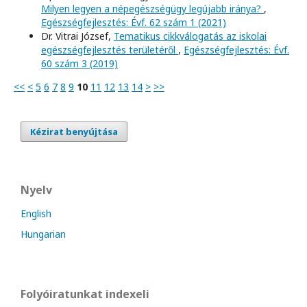
Milyen legyen a népegészségügy legújabb iránya?
,
Egészségfejlesztés: Évf. 62 szám 1 (2021)
Dr. Vitrai József,
Tematikus cikkválogatás az iskolai
egészségfejlesztés területéről
,
Egészségfejlesztés: Évf.
60 szám 3 (2019)
<<
<
5
6
7
8
9
10
11
12
13
14
>
>>
Kézirat benyújtása
Nyelv
English
Hungarian
Folyóiratunkat indexeli