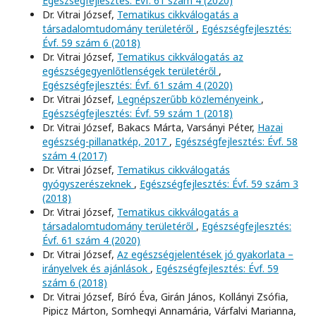
Egészségfejlesztés: Évf. 61 szám 4 (2020)
Dr. Vitrai József,
Tematikus cikkválogatás a
társadalomtudomány területéről
,
Egészségfejlesztés:
Évf. 59 szám 6 (2018)
Dr. Vitrai József,
Tematikus cikkválogatás az
egészségegyenlőtlenségek területéről
,
Egészségfejlesztés: Évf. 61 szám 4 (2020)
Dr. Vitrai József,
Legnépszerűbb közleményeink
,
Egészségfejlesztés: Évf. 59 szám 1 (2018)
Dr. Vitrai József, Bakacs Márta, Varsányi Péter,
Hazai
egészség-pillanatkép, 2017
,
Egészségfejlesztés: Évf. 58
szám 4 (2017)
Dr. Vitrai József,
Tematikus cikkválogatás
gyógyszerészeknek
,
Egészségfejlesztés: Évf. 59 szám 3
(2018)
Dr. Vitrai József,
Tematikus cikkválogatás a
társadalomtudomány területéről
,
Egészségfejlesztés:
Évf. 61 szám 4 (2020)
Dr. Vitrai József,
Az egészségjelentések jó gyakorlata –
irányelvek és ajánlások
,
Egészségfejlesztés: Évf. 59
szám 6 (2018)
Dr. Vitrai József, Bíró Éva, Girán János, Kollányi Zsófia,
Pipicz Márton, Somhegyi Annamária, Várfalvi Marianna,