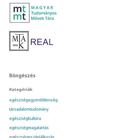
Böngészés
Kategóriák
egészségegyenlőtlenség
társadalomtudomány
egészségkultúra
egészségmagatartás
egészséges táplálkozás