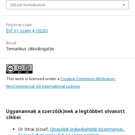
Idézet formátumok
Folyóirat szám
Évf. 61 szám 4 (2020)
Rovat
Tematikus cikkválogatás
This work is licensed under a
Creative Commons Attribution-
NonCommercial 4.0 International License
.
Ugyanannak a szerző(k)nek a legtöbbet olvasott
cikkei
Dr. Vitrai József,
Olvasóink legkedveltebb közleményei
,