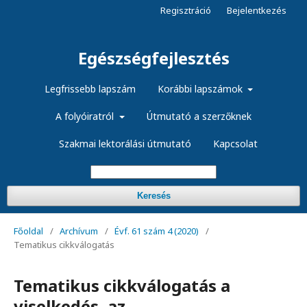
Regisztráció
Bejelentkezés
Egészségfejlesztés
Legfrissebb lapszám
Korábbi lapszámok
A folyóiratról
Útmutató a szerzőknek
Szakmai lektorálási útmutató
Kapcsolat
Keresés
Főoldal
/
Archívum
/
Évf. 61 szám 4 (2020)
/
Tematikus cikkválogatás
Tematikus cikkválogatás a
viselkedés, az