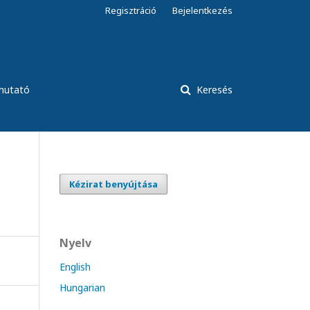
Regisztráció
Bejelentkezés
tmutató
Keresés
Kézirat benyújtása
Nyelv
English
Hungarian