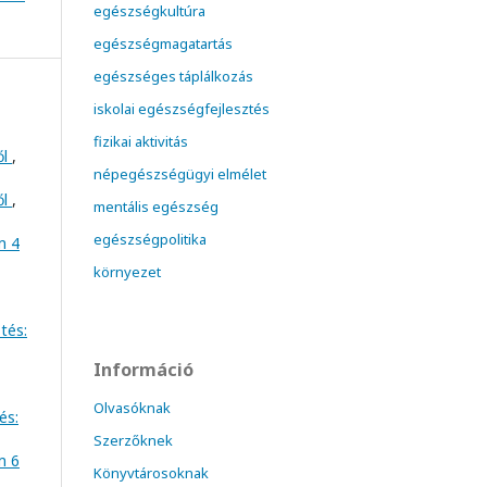
egészségkultúra
egészségmagatartás
egészséges táplálkozás
iskolai egészségfejlesztés
fizikai aktivitás
ől
,
népegészségügyi elmélet
ől
,
mentális egészség
egészségpolitika
m 4
környezet
tés:
Információ
Olvasóknak
és:
Szerzőknek
m 6
Könyvtárosoknak