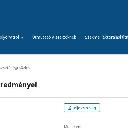
olyóiratról
Útmutató a szerzőknek
Szakmai lektorálási ú
kesztőségi közlés
 eredményei
teljes szöveg
Megjelent