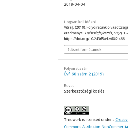
2019-04-04
Hogyan kell idézni
VitraiJ. (2019). Folyóiratunk olvasottsági
eredményei.
Egészségfejlesztés
,
60
(2), 1-
https://doi.org/10.24365/ef.v60i2.466
Idézet formátumok
Folyóirat szám
Évf. 60 szám 2 (2019)
Rovat
Szerkesztőségi közlés
This work is licensed under a
Creativ
Commons Attribution-NonCommercial