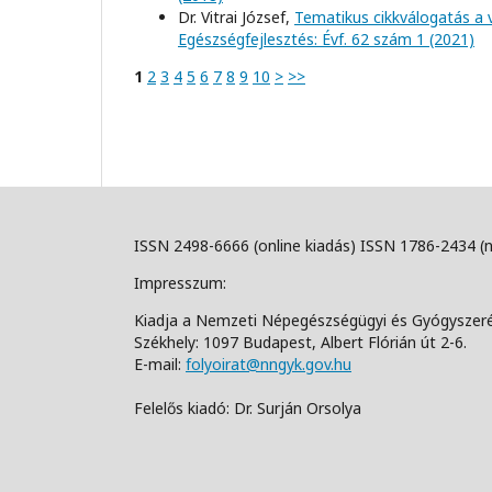
Dr. Vitrai József,
Tematikus cikkválogatás a 
Egészségfejlesztés: Évf. 62 szám 1 (2021)
1
2
3
4
5
6
7
8
9
10
>
>>
ISSN 2498-6666 (online kiadás) ISSN 1786-2434 (
Impresszum:
Kiadja a Nemzeti Népegészségügyi és Gyógyszer
Székhely: 1097 Budapest, Albert Flórián út 2-6.
E-mail:
folyoirat@nngyk.gov.hu
Felelős kiadó: Dr. Surján Orsolya