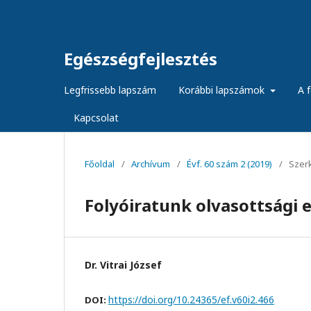
Egészségfejlesztés
Legfrissebb lapszám
Korábbi lapszámok
A f
Kapcsolat
Főoldal
/
Archívum
/
Évf. 60 szám 2 (2019)
/
Szer
Folyóiratunk olvasottsági
Dr. Vitrai József
https://doi.org/10.24365/ef.v60i2.466
DOI: