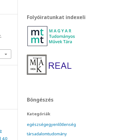
Folyóiratunkat indexeli
2.
Böngészés
Kategóriák
egészségegyenlőtlenség
e
társadalomtudomány
 4.0