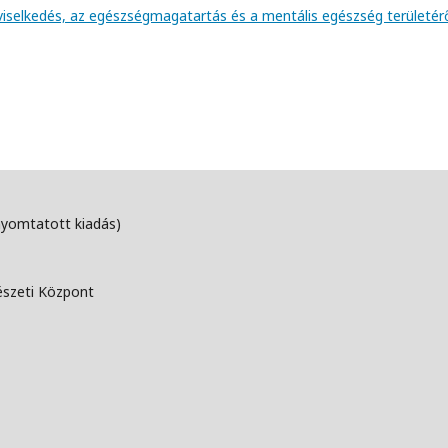
viselkedés, az egészségmagatartás és a mentális egészség területér
nyomtatott kiadás)
észeti Központ