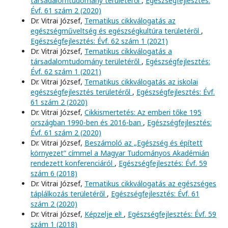
társadalomtudomány területéről
,
Egészségfejlesztés:
Évf. 61 szám 2 (2020)
Dr. Vitrai József,
Tematikus cikkválogatás az
egészségműveltség és egészségkultúra területéről
,
Egészségfejlesztés: Évf. 62 szám 1 (2021)
Dr. Vitrai József,
Tematikus cikkválogatás a
társadalomtudomány területéről
,
Egészségfejlesztés:
Évf. 62 szám 1 (2021)
Dr. Vitrai József,
Tematikus cikkválogatás az iskolai
egészségfejlesztés területéről
,
Egészségfejlesztés: Évf.
61 szám 2 (2020)
Dr. Vitrai József,
Cikkismertetés: Az emberi tőke 195
országban 1990-ben és 2016-ban
,
Egészségfejlesztés:
Évf. 61 szám 2 (2020)
Dr. Vitrai József,
Beszámoló az „Egészség és épített
környezet” címmel a Magyar Tudományos Akadémián
rendezett konferenciáról
,
Egészségfejlesztés: Évf. 59
szám 6 (2018)
Dr. Vitrai József,
Tematikus cikkválogatás az egészséges
táplálkozás területéről
,
Egészségfejlesztés: Évf. 61
szám 2 (2020)
Dr. Vitrai József,
Képzelje el!
,
Egészségfejlesztés: Évf. 59
szám 1 (2018)