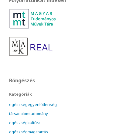
Folyóiratunkat indexeli
Böngészés
Kategóriák
egészségegyenlőtlenség
társadalomtudomány
egészségkultúra
egészségmagatartás