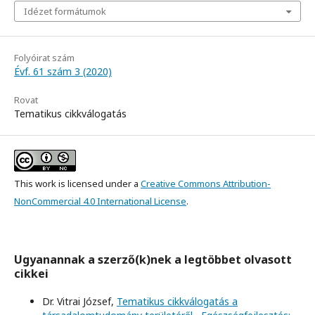
Idézet formátumok
Folyóirat szám
Évf. 61 szám 3 (2020)
Rovat
Tematikus cikkválogatás
This work is licensed under a
Creative Commons Attribution-
NonCommercial 4.0 International License
.
Ugyanannak a szerző(k)nek a legtöbbet olvasott
cikkei
Dr. Vitrai József,
Tematikus cikkválogatás a