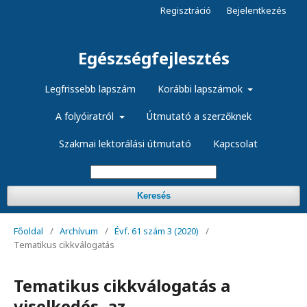
Regisztráció
Bejelentkezés
Egészségfejlesztés
Legfrissebb lapszám
Korábbi lapszámok
A folyóiratról
Útmutató a szerzőknek
Szakmai lektorálási útmutató
Kapcsolat
Keresés
Főoldal
/
Archívum
/
Évf. 61 szám 3 (2020)
/
Tematikus cikkválogatás
Tematikus cikkválogatás a
viselkedés, az