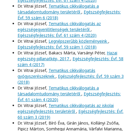
Egészségfejlesztés: Évf. 61 szám 4 (2020)
Dr. Vitrai József,
Tematikus cikkválogatás a
társadalomtudomány területéről
,
Egészségfejlesztés:
Évf. 59 szám 6 (2018)
Dr. Vitrai József,
Tematikus cikkválogatás az
egészségegyenlőtlenségek területéről
,
Egészségfejlesztés: Évf. 61 szám 4 (2020)
Dr. Vitrai József,
Legnépszerűbb közleményeink
,
Egészségfejlesztés: Évf. 59 szám 1 (2018)
Dr. Vitrai József, Bakacs Márta, Varsányi Péter,
Hazai
egészség-pillanatkép, 2017
,
Egészségfejlesztés: Évf. 58
szám 4 (2017)
Dr. Vitrai József,
Tematikus cikkválogatás
gyógyszerészeknek
,
Egészségfejlesztés: Évf. 59 szám 3
(2018)
Dr. Vitrai József,
Tematikus cikkválogatás a
társadalomtudomány területéről
,
Egészségfejlesztés:
Évf. 61 szám 4 (2020)
Dr. Vitrai József,
Tematikus cikkválogatás az iskolai
egészségfejlesztés területéről
,
Egészségfejlesztés: Évf.
60 szám 3 (2019)
Dr. Vitrai József, Bíró Éva, Girán János, Kollányi Zsófia,
Pipicz Márton, Somhegyi Annamária, Várfalvi Marianna,