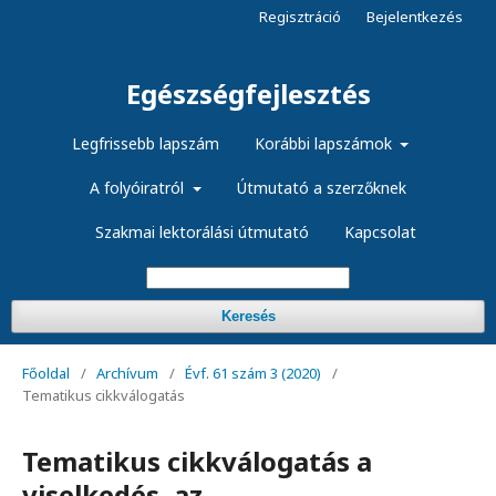
Regisztráció
Bejelentkezés
Egészségfejlesztés
Legfrissebb lapszám
Korábbi lapszámok
A folyóiratról
Útmutató a szerzőknek
Szakmai lektorálási útmutató
Kapcsolat
Keresés
Főoldal
/
Archívum
/
Évf. 61 szám 3 (2020)
/
Tematikus cikkválogatás
Tematikus cikkválogatás a
viselkedés, az