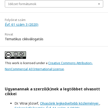
Idézet formátumok
Folyóirat szám
Évf. 61 szám 3 (2020)
Rovat
Tematikus cikkválogatás
This work is licensed under a
Creative Commons Attribution-
NonCommercial 4.0 International License
.
Ugyanannak a szerző(k)nek a legtöbbet olvasott
cikkei
Dr. Vitrai József,
Olvasóink legkedveltebb közleményei
,