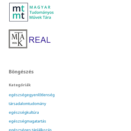
Böngészés
Kategóriák
egészségegyenlőtlenség
társadalomtudomány
egészségkultúra
egészségmagatartás
egészséges táplálkozás