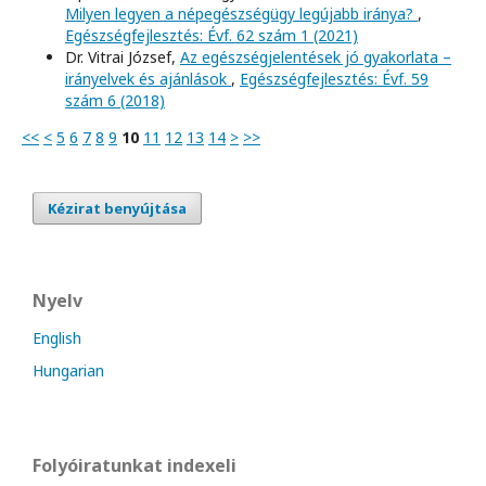
Milyen legyen a népegészségügy legújabb iránya?
,
Egészségfejlesztés: Évf. 62 szám 1 (2021)
Dr. Vitrai József,
Az egészségjelentések jó gyakorlata –
irányelvek és ajánlások
,
Egészségfejlesztés: Évf. 59
szám 6 (2018)
<<
<
5
6
7
8
9
10
11
12
13
14
>
>>
Kézirat benyújtása
Nyelv
English
Hungarian
Folyóiratunkat indexeli