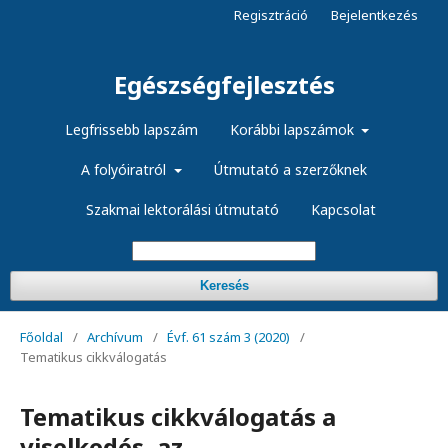
Regisztráció
Bejelentkezés
Egészségfejlesztés
Legfrissebb lapszám
Korábbi lapszámok
A folyóiratról
Útmutató a szerzőknek
Szakmai lektorálási útmutató
Kapcsolat
Keresés
Főoldal
/
Archívum
/
Évf. 61 szám 3 (2020)
/
Tematikus cikkválogatás
Tematikus cikkválogatás a
viselkedés, az