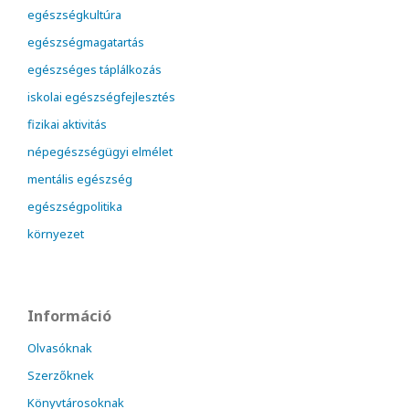
egészségkultúra
egészségmagatartás
egészséges táplálkozás
iskolai egészségfejlesztés
fizikai aktivitás
népegészségügyi elmélet
mentális egészség
egészségpolitika
környezet
Információ
Olvasóknak
Szerzőknek
Könyvtárosoknak