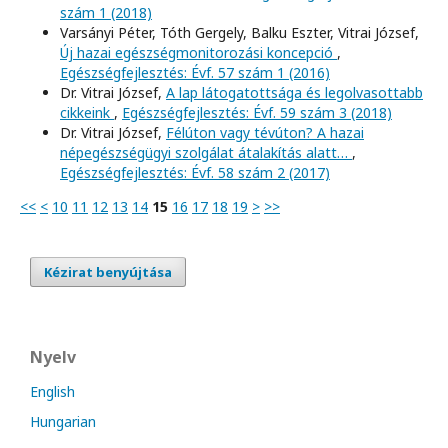
szám 1 (2018)
Varsányi Péter, Tóth Gergely, Balku Eszter, Vitrai József,
Új hazai egészségmonitorozási koncepció
,
Egészségfejlesztés: Évf. 57 szám 1 (2016)
Dr. Vitrai József,
A lap látogatottsága és legolvasottabb
cikkeink
,
Egészségfejlesztés: Évf. 59 szám 3 (2018)
Dr. Vitrai József,
Félúton vagy tévúton? A hazai
népegészségügyi szolgálat átalakítás alatt…
,
Egészségfejlesztés: Évf. 58 szám 2 (2017)
<<
<
10
11
12
13
14
15
16
17
18
19
>
>>
Kézirat benyújtása
Nyelv
English
Hungarian