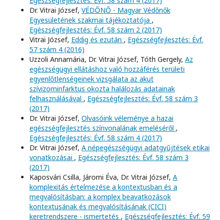
Egészségfejlesztés: Évf. 58 szám 4 (2017)
Dr. Vitrai József,
VÉDŐNŐ - Magyar Védőnők
Egyesületének szakmai tájékoztatója
,
Egészségfejlesztés: Évf. 58 szám 2 (2017)
Vitrai József,
Eddig és ezután
,
Egészségfejlesztés: Évf.
57 szám 4 (2016)
Uzzoli Annamária, Dr. Vitrai József, Tóth Gergely,
Az
egészségügyi ellátáshoz való hozzáférés területi
egyenlőtlenségeinek vizsgálata az akut
szívizominfarktus okozta halálozás adatainak
felhasználásával
,
Egészségfejlesztés: Évf. 58 szám 3
(2017)
Dr. Vitrai József,
Olvasóink véleménye a hazai
egészségfejlesztés színvonalának emeléséről
,
Egészségfejlesztés: Évf. 58 szám 4 (2017)
Dr. Vitrai József,
A népegészségügyi adatgyűjtések etikai
vonatkozásai
,
Egészségfejlesztés: Évf. 58 szám 3
(2017)
Kaposvári Csilla, Járomi Éva, Dr. Vitrai József,
A
komplexitás értelmezése a kontextusban és a
megvalósításban: a komplex beavatkozások
kontextusának és megvalósításának (CICI)
keretrendszere - ismertetés
,
Egészségfejlesztés: Évf. 59