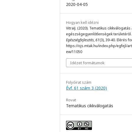
2020-04-05
Hogyan kell idézni
VitraiJ. (2020). Tematikus cikkválogatás
egészségegyenlőtlenségek területéről.
Egészségfejlesztés
,
61
(3), 39-40. Elérés f
https://ojs.mtak.hu/index.php/egfejl/arti
ew/11050
Idézet formátumok
Folyóirat szám
Évf. 61 szám 3 (2020)
Rovat
Tematikus cikkválogatás