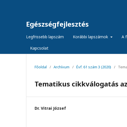
Egészségfejlesztés
Legfrissebb lapszám
Korábbi lapszámok
A f
Kapcsolat
Főoldal
/
Archívum
/
Évf. 61 szám 3 (2020)
/
Temat
Tematikus cikkválogatás a
Dr. Vitrai József