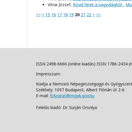
Vitrai József,
Rövid hírek a nagyvilágból
,
Mul
<<
<
15
16
17
18
19
20
21
22
>
>>
ISSN 2498-6666 (online kiadás) ISSN 1786-2434 (
Impresszum:
Kiadja a Nemzeti Népegészségügyi és Gyógyszer
Székhely: 1097 Budapest, Albert Flórián út 2-6.
E-mail:
folyoirat@nngyk.gov.hu
Felelős kiadó: Dr. Surján Orsolya