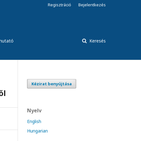
Regisztráció
Bejelentkezés
tmutató
Keresés
Kézirat benyújtása
ől
Nyelv
English
Hungarian