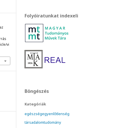
Folyóiratunkat indexeli
 az
orrás
cle/vi
Böngészés
Kategóriák
egészségegyenlőtlenség
társadalomtudomány