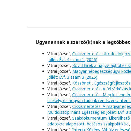
Ugyanannak a szerző(k)nek a legtöbbet 
Vitrai József,
Cikkismertetés: Ultrafeldolgo
Jóllét: Évf. 4 szám 1 (2026)
Vitrai József,
Rövid hírek a nagyvilágból és 
Vitrai József,
Magyar népegészségügyi közl
Jóllét: Évf. 3 szám 3 (2025)
Vitrai József,
Köszönet
,
Egészségfejlesztés:
Vitrai József,
Cikkismertetés: A felzárkózás
Vitrai József,
Cikkismertetés: Meg kellene é
csekély, és hogyan tudunk rendszerszinten
Vitrai József,
Cikkismertetés: A magyar egé
Multidiszciplináris Egészség és Jóllét: Évf. 3
Vitrai József,
Szakdokumentum: Elkerülhető h
adatokra alapozott, hatásos szakpolitikák
Vitrai József,
Interjú Kökény Mihály egészsé