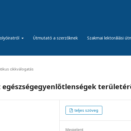
olyóiratról
Útmutató a szerzőknek
Szakmai lektorálási ú
ikus cikkválogatás
z egészségegyenlőtlenségek területér
teljes szöveg
Megjelent