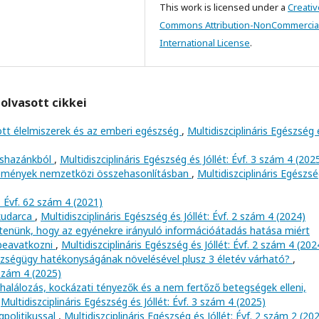
This work is licensed under a
Creativ
Commons Attribution-NonCommercial
International License
.
olvasott cikkei
zott élelmiszerek és az emberi egészség
,
Multidiszciplináris Egészség 
kishazánkból
,
Multidiszciplináris Egészség és Jóllét: Évf. 3 szám 4 (202
emények nemzetközi összehasonlításban
,
Multidiszciplináris Egészs
 Évf. 62 szám 4 (2021)
 kudarca
,
Multidiszciplináris Egészség és Jóllét: Évf. 2 szám 4 (2024)
rtenünk, hogy az egyénekre irányuló információátadás hatása miért
 beavatkozni
,
Multidiszciplináris Egészség és Jóllét: Évf. 2 szám 4 (202
szségügy hatékonyságának növelésével plusz 3 életév várható?
,
 szám 4 (2025)
alálozás, kockázati tényezők és a nem fertőző betegségek elleni,
,
Multidiszciplináris Egészség és Jóllét: Évf. 3 szám 4 (2025)
gpolitikussal
,
Multidiszciplináris Egészség és Jóllét: Évf. 2 szám 2 (20