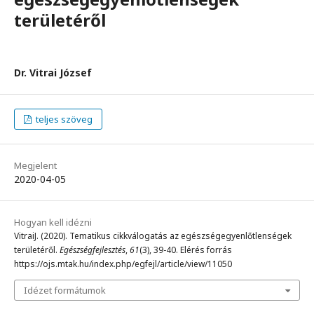
területéről
Dr. Vitrai József
teljes szöveg
Megjelent
2020-04-05
Hogyan kell idézni
VitraiJ. (2020). Tematikus cikkválogatás az egészségegyenlőtlenségek
területéről.
Egészségfejlesztés
,
61
(3), 39-40. Elérés forrás
https://ojs.mtak.hu/index.php/egfejl/article/view/11050
Idézet formátumok