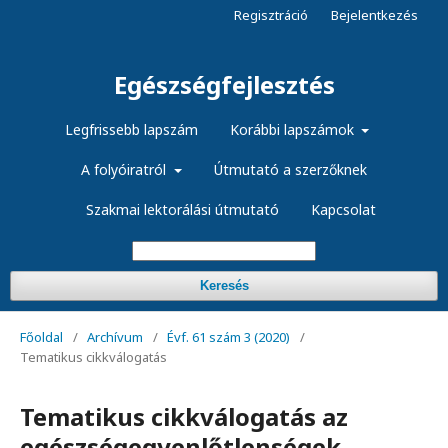
Regisztráció
Bejelentkezés
Egészségfejlesztés
Legfrissebb lapszám
Korábbi lapszámok
A folyóiratról
Útmutató a szerzőknek
Szakmai lektorálási útmutató
Kapcsolat
Keresés
Főoldal
/
Archívum
/
Évf. 61 szám 3 (2020)
/
Tematikus cikkválogatás
Tematikus cikkválogatás az
egészségegyenlőtlenségek