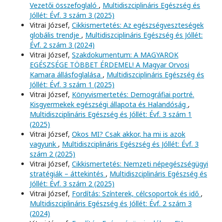
Vezetői összefoglaló
,
Multidiszciplináris Egészség és
Jóllét: Évf. 3 szám 3 (2025)
Vitrai József,
Cikkismertetés: Az egészségveszteségek
globális trendje
,
Multidiszciplináris Egészség és Jóllét:
Évf. 2 szám 3 (2024)
Vitrai József,
Szakdokumentum: A MAGYAROK
EGÉSZSÉGE TÖBBET ÉRDEMEL! A Magyar Orvosi
Kamara állásfoglalása
,
Multidiszciplináris Egészség és
Jóllét: Évf. 3 szám 1 (2025)
Vitrai József,
Könyvismertetés: Demográfiai portré.
Kisgyermekek egészségi állapota és Halandóság
,
Multidiszciplináris Egészség és Jóllét: Évf. 3 szám 1
(2025)
Vitrai József,
Okos MI? Csak akkor, ha mi is azok
vagyunk
,
Multidiszciplináris Egészség és Jóllét: Évf. 3
szám 2 (2025)
Vitrai József,
Cikkismertetés: Nemzeti népegészségügyi
stratégiák – áttekintés
,
Multidiszciplináris Egészség és
Jóllét: Évf. 3 szám 2 (2025)
Vitrai József,
Fordítás: Színterek, célcsoportok és idő
,
Multidiszciplináris Egészség és Jóllét: Évf. 2 szám 3
(2024)