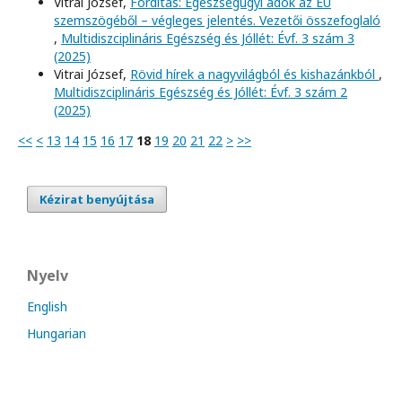
Vitrai József,
Fordítás: Egészségügyi adók az EU
szemszögéből – végleges jelentés. Vezetői összefoglaló
,
Multidiszciplináris Egészség és Jóllét: Évf. 3 szám 3
(2025)
Vitrai József,
Rövid hírek a nagyvilágból és kishazánkból
,
Multidiszciplináris Egészség és Jóllét: Évf. 3 szám 2
(2025)
<<
<
13
14
15
16
17
18
19
20
21
22
>
>>
Kézirat benyújtása
Nyelv
English
Hungarian