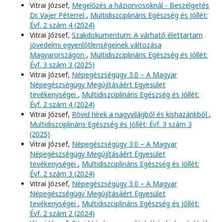
Vitrai József,
Megelőzés a háziorvosoknál - Beszélgetés
Dr. Vajer Péterrel
,
Multidiszciplináris Egészség és Jóllét:
Évf. 2 szám 4 (2024)
Vitrai József,
Szakdokumentum: A várható élettartam
jövedelmi egyenlőtlenségeinek változása
Magyarországon
,
Multidiszciplináris Egészség és Jóllét:
Évf. 3 szám 3 (2025)
Vitrai József,
Népegészségügy 3.0 – A Magyar
Népegészségügy Megújításáért Egyesület
tevékenységei
,
Multidiszciplináris Egészség és Jóllét:
Évf. 2 szám 4 (2024)
Vitrai József,
Rövid hírek a nagyvilágból és kishazánkból
,
Multidiszciplináris Egészség és Jóllét: Évf. 3 szám 3
(2025)
Vitrai József,
Népegészségügy 3.0 – A Magyar
Népegészségügy Megújításáért Egyesület
tevékenységei
,
Multidiszciplináris Egészség és Jóllét:
Évf. 2 szám 3 (2024)
Vitrai József,
Népegészségügy 3.0 – A Magyar
Népegészségügy Megújításáért Egyesület
tevékenységei
,
Multidiszciplináris Egészség és Jóllét:
Évf. 2 szám 2 (2024)