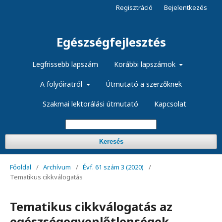
Regisztráció
Bejelentkezés
Egészségfejlesztés
Legfrissebb lapszám
Korábbi lapszámok
A folyóiratról
Útmutató a szerzőknek
Szakmai lektorálási útmutató
Kapcsolat
Keresés
Főoldal
/
Archívum
/
Évf. 61 szám 3 (2020)
/
Tematikus cikkválogatás
Tematikus cikkválogatás az
egészségegyenlőtlenségek