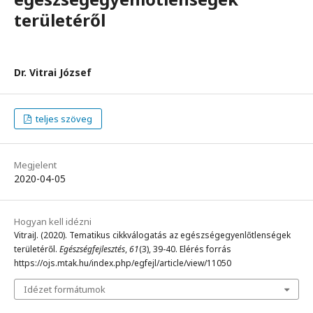
területéről
Dr. Vitrai József
teljes szöveg
Megjelent
2020-04-05
Hogyan kell idézni
VitraiJ. (2020). Tematikus cikkválogatás az egészségegyenlőtlenségek
területéről.
Egészségfejlesztés
,
61
(3), 39-40. Elérés forrás
https://ojs.mtak.hu/index.php/egfejl/article/view/11050
Idézet formátumok