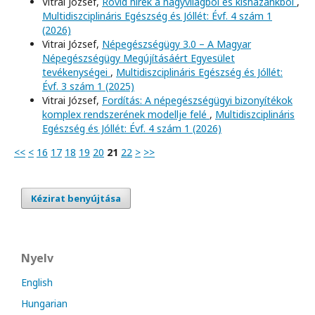
Vitrai József,
Rövid hírek a nagyvilágból és kishazánkból
,
Multidiszciplináris Egészség és Jóllét: Évf. 4 szám 1
(2026)
Vitrai József,
Népegészségügy 3.0 – A Magyar
Népegészségügy Megújításáért Egyesület
tevékenységei
,
Multidiszciplináris Egészség és Jóllét:
Évf. 3 szám 1 (2025)
Vitrai József,
Fordítás: A népegészségügyi bizonyítékok
komplex rendszerének modellje felé
,
Multidiszciplináris
Egészség és Jóllét: Évf. 4 szám 1 (2026)
<<
<
16
17
18
19
20
21
22
>
>>
Kézirat benyújtása
Nyelv
English
Hungarian