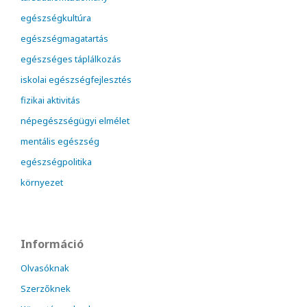
egészségkultúra
egészségmagatartás
egészséges táplálkozás
iskolai egészségfejlesztés
fizikai aktivitás
népegészségügyi elmélet
mentális egészség
egészségpolitika
környezet
Információ
Olvasóknak
Szerzőknek