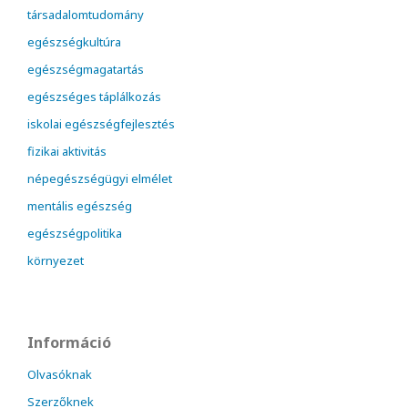
társadalomtudomány
egészségkultúra
egészségmagatartás
egészséges táplálkozás
iskolai egészségfejlesztés
fizikai aktivitás
népegészségügyi elmélet
mentális egészség
egészségpolitika
környezet
Információ
Olvasóknak
Szerzőknek