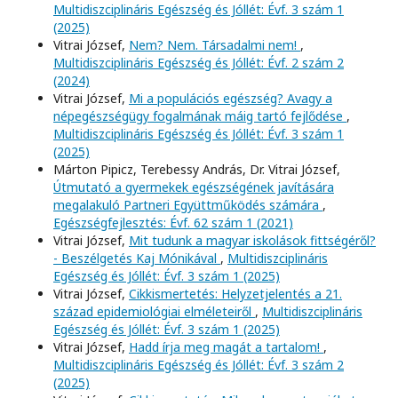
Multidiszciplináris Egészség és Jóllét: Évf. 3 szám 1
(2025)
Vitrai József,
Nem? Nem. Társadalmi nem!
,
Multidiszciplináris Egészség és Jóllét: Évf. 2 szám 2
(2024)
Vitrai József,
Mi a populációs egészség? Avagy a
népegészségügy fogalmának máig tartó fejlődése
,
Multidiszciplináris Egészség és Jóllét: Évf. 3 szám 1
(2025)
Márton Pipicz, Terebessy András, Dr. Vitrai József,
Útmutató a gyermekek egészségének javítására
megalakuló Partneri Együttműködés számára
,
Egészségfejlesztés: Évf. 62 szám 1 (2021)
Vitrai József,
Mit tudunk a magyar iskolások fittségéről?
- Beszélgetés Kaj Mónikával
,
Multidiszciplináris
Egészség és Jóllét: Évf. 3 szám 1 (2025)
Vitrai József,
Cikkismertetés: Helyzetjelentés a 21.
század epidemiológiai elméleteiről
,
Multidiszciplináris
Egészség és Jóllét: Évf. 3 szám 1 (2025)
Vitrai József,
Hadd írja meg magát a tartalom!
,
Multidiszciplináris Egészség és Jóllét: Évf. 3 szám 2
(2025)