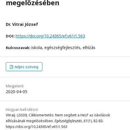
megelőzésében
Dr. Vitrai József
https://doi.org/10.24365/ef.v61i1.563
DOI:
iskola, egészségfejlesztés, elhízás
Kulcsszavak:
teljes szöveg
Megjelent
2020-04-05
Hogyan kell idézni
VitraiJ. (2020). Cikkismertetés: Nem segített a HeLP az iskolások
elhízásának megelőzésében.
Egészségfejlesztés
,
61
(1), 82-83.
https://doi.org/10.24365/ef.v61i1.563