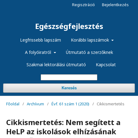
Regisztráció
Bejelentkezés
Egészségfejlesztés
Legfrissebb lapszám
Korábbi lapszámok
A folyóiratról
Útmutató a szerzőknek
Szakmai lektorálási útmutató
Kapcsolat
Keresés
Főoldal
/
Archívum
/
Évf. 61 szám 1 (2020)
/
Cikkismertetés
Cikkismertetés: Nem segített a
HeLP az iskolások elhízásának