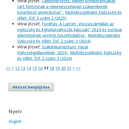
Vitrai József,
Cikkismertetés: Milyen kompetenciákat
tart fontosnak a népegészségügyi szakemberek
következő generációja?
,
Multidiszciplináris Egészség és
Jóllét: Évf. 3 szám 2 (2025)
Vitrai József,
Fordítás: A Lancet „Visszaszámlálás az
egészség és éghajlatváltozás kapcsán” 2024-es európai
jelentésének vezetői összefoglalója
,
Multidiszciplináris
Egészség és Jóllét: Évf. 2 szám 3 (2024)
Vitrai József,
Szakdokumentum: Hazai
Egészségpillanatkép, 2024
,
Multidiszciplináris Egészség
és Jóllét: Évf. 2 szám 3 (2024)
<<
<
12
13
14
15
16
17
18
19
20
21
>
>>
Kézirat benyújtása
Nyelv
English