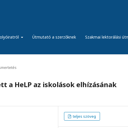
olyóiratról
Útmutató a szerzőknek
Szakmai lektorálási ú
ismertetés
tt a HeLP az iskolások elhízásának
teljes szöveg