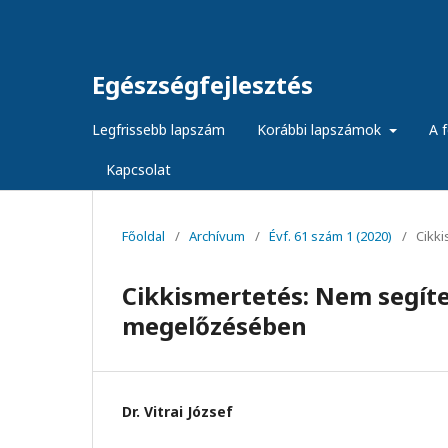
Egészségfejlesztés
Legfrissebb lapszám
Korábbi lapszámok
A f
Kapcsolat
Főoldal
/
Archívum
/
Évf. 61 szám 1 (2020)
/
Cikk
Cikkismertetés: Nem segíte
megelőzésében
Dr. Vitrai József