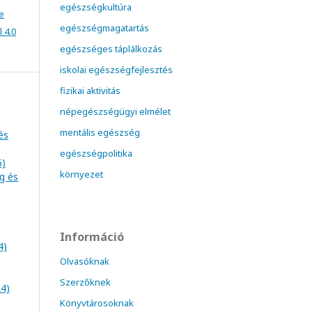
egészségkultúra
e
egészségmagatartás
 4.0
egészséges táplálkozás
iskolai egészségfejlesztés
fizikai aktivitás
népegészségügyi elmélet
mentális egészség
és
egészségpolitika
5)
környezet
ég és
Információ
4)
Olvasóknak
Szerzőknek
24)
Könyvtárosoknak