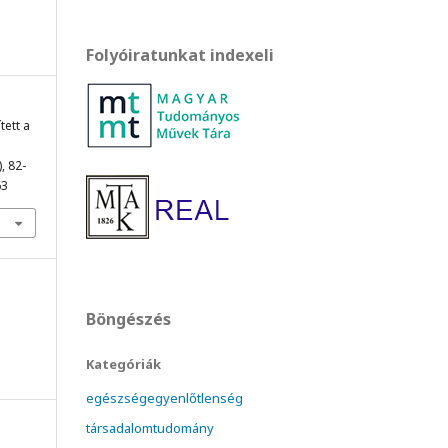
Folyóiratunkat indexeli
tett a
), 82-
63
Böngészés
Kategóriák
egészségegyenlőtlenség
társadalomtudomány