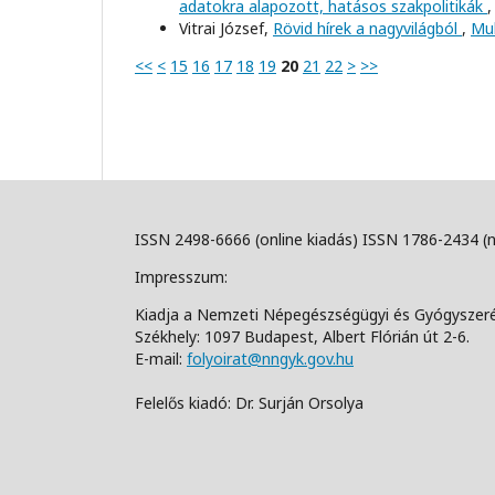
adatokra alapozott, hatásos szakpolitikák
Vitrai József,
Rövid hírek a nagyvilágból
,
Mul
<<
<
15
16
17
18
19
20
21
22
>
>>
ISSN 2498-6666 (online kiadás) ISSN 1786-2434 (
Impresszum:
Kiadja a Nemzeti Népegészségügyi és Gyógyszer
Székhely: 1097 Budapest, Albert Flórián út 2-6.
E-mail:
folyoirat@nngyk.gov.hu
Felelős kiadó: Dr. Surján Orsolya