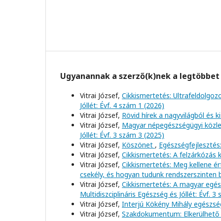
Ugyanannak a szerző(k)nek a legtöbbet 
Vitrai József,
Cikkismertetés: Ultrafeldolgo
Jóllét: Évf. 4 szám 1 (2026)
Vitrai József,
Rövid hírek a nagyvilágból és 
Vitrai József,
Magyar népegészségügyi közl
Jóllét: Évf. 3 szám 3 (2025)
Vitrai József,
Köszönet
,
Egészségfejlesztés:
Vitrai József,
Cikkismertetés: A felzárkózás
Vitrai József,
Cikkismertetés: Meg kellene é
csekély, és hogyan tudunk rendszerszinten
Vitrai József,
Cikkismertetés: A magyar egé
Multidiszciplináris Egészség és Jóllét: Évf. 3
Vitrai József,
Interjú Kökény Mihály egészsé
Vitrai József,
Szakdokumentum: Elkerülhető h