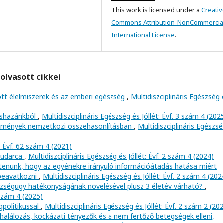
This work is licensed under a
Creativ
Commons Attribution-NonCommercial
International License
.
olvasott cikkei
zott élelmiszerek és az emberi egészség
,
Multidiszciplináris Egészség 
kishazánkból
,
Multidiszciplináris Egészség és Jóllét: Évf. 3 szám 4 (202
emények nemzetközi összehasonlításban
,
Multidiszciplináris Egészs
 Évf. 62 szám 4 (2021)
 kudarca
,
Multidiszciplináris Egészség és Jóllét: Évf. 2 szám 4 (2024)
rtenünk, hogy az egyénekre irányuló információátadás hatása miért
 beavatkozni
,
Multidiszciplináris Egészség és Jóllét: Évf. 2 szám 4 (202
szségügy hatékonyságának növelésével plusz 3 életév várható?
,
 szám 4 (2025)
gpolitikussal
,
Multidiszciplináris Egészség és Jóllét: Évf. 2 szám 2 (20
alálozás, kockázati tényezők és a nem fertőző betegségek elleni,