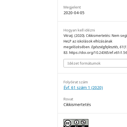
Megjelent
2020-04-05
Hogyan kell idézni
VitraiJ. (2020). Cikkismertetés: Nem segí
HeLP az iskolások elhízásának
megelőzésében.
Egészségfejlesztés
,
61
(1
83. https://doi.org/10.24365/ef.v61i1.5
Idézet formátumok
Folyóirat szám
Évf. 61 szám 1 (2020)
Rovat
Cikkismertetés