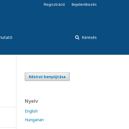
Regisztráció
Bejelentkezés
tmutató
Keresés
Kézirat benyújtása
Nyelv
English
Hungarian