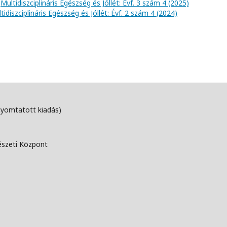
,
Multidiszciplináris Egészség és Jóllét: Évf. 3 szám 4 (2025)
tidiszciplináris Egészség és Jóllét: Évf. 2 szám 4 (2024)
nyomtatott kiadás)
észeti Központ