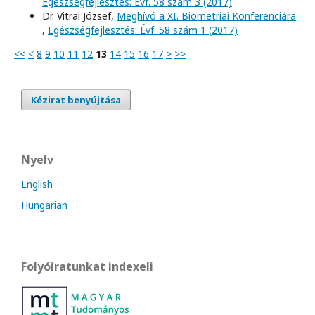
Egészségfejlesztés: Évf. 58 szám 3 (2017)
Dr. Vitrai József,
Meghívó a XI. Biometriai Konferenciára
,
Egészségfejlesztés: Évf. 58 szám 1 (2017)
<<
<
8
9
10
11
12
13
14
15
16
17
>
>>
Kézirat benyújtása
Nyelv
English
Hungarian
Folyóiratunkat indexeli