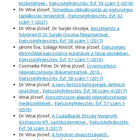
közlemények
,
Egészségfejlesztés: Évf. 59 szám 5 (2018)
Dr. Vitrai József,
Tematikus cikkválogatás az egészséges
táplálkozás területéről
,
Egészségfejlesztés: Évf. 62
szám 1 (2021)
Dr. Vitrai József, Dr. Surján Orsolya,
Beszélgetés a
folyóiratról Dr. Surján Orsolya főigazgatóval
,
Egészségfejlesztés: Évf. 58 szám 1 (2017)
Járomi Éva, Szilágyi Kristóf, Vitrai József,
Egészséges
életmóddal kapcsolatos kutatások a hazai iskolákban
,
Egészségfejlesztés: Évf. 57 szám 1 (2016)
Csizmadia Péter, Dr. Vitrai József,
Új nemzetközi
népegészségügyi dokumentumok, 2016
,
Egészségfejlesztés: Évf. 58 szám 1 (2017)
Dr. Vitrai József,
A nem fertőző betegségek: definíció
újratöltve
,
Egészségfejlesztés: Évf. 58 szám 4 (2017)
Vitrai József,
Konszenzuson alapuló népegészségügyi
megközelítések
,
Egészségfejlesztés: Évf. 57 szám 3
(2016)
Dr. Vitrai József,
A Családbarát Ország Nonprofit
Közhasznú Kft. sajtóközleménye
,
Egészségfejlesztés:
Évf. 58 szám 3 (2017)
Dr. Vitrai József,
A folyóirat olvasottságáról
,