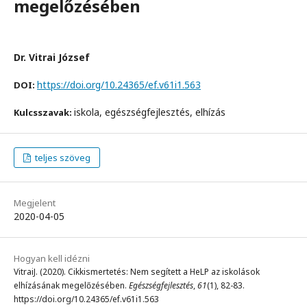
megelőzésében
Dr. Vitrai József
https://doi.org/10.24365/ef.v61i1.563
DOI:
iskola, egészségfejlesztés, elhízás
Kulcsszavak:
teljes szöveg
Megjelent
2020-04-05
Hogyan kell idézni
VitraiJ. (2020). Cikkismertetés: Nem segített a HeLP az iskolások
elhízásának megelőzésében.
Egészségfejlesztés
,
61
(1), 82-83.
https://doi.org/10.24365/ef.v61i1.563