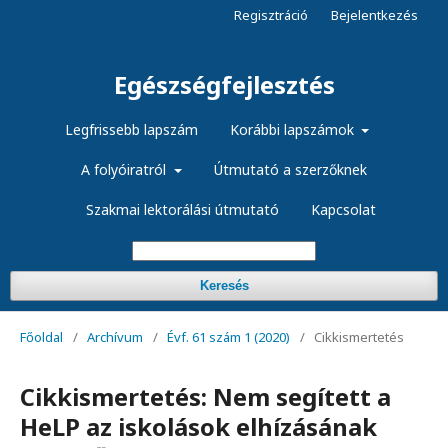
Regisztráció
Bejelentkezés
Egészségfejlesztés
Legfrissebb lapszám
Korábbi lapszámok
A folyóiratról
Útmutató a szerzőknek
Szakmai lektorálási útmutató
Kapcsolat
Keresés
Főoldal
/
Archívum
/
Évf. 61 szám 1 (2020)
/
Cikkismertetés
Cikkismertetés: Nem segített a
HeLP az iskolások elhízásának