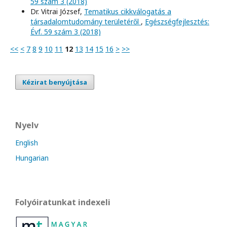
59 szám 3 (2018)
Dr. Vitrai József,
Tematikus cikkválogatás a
társadalomtudomány területéről
,
Egészségfejlesztés:
Évf. 59 szám 3 (2018)
<<
<
7
8
9
10
11
12
13
14
15
16
>
>>
Kézirat benyújtása
Nyelv
English
Hungarian
Folyóiratunkat indexeli