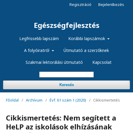
Regisztráció
Bejelentkezés
Egészségfejlesztés
Legfrissebb lapszám
Korábbi lapszámok
A folyóiratról
Útmutató a szerzőknek
Szakmai lektorálási útmutató
Kapcsolat
Keresés
Főoldal
/
Archívum
/
Évf. 61 szám 1 (2020)
/
Cikkismertetés
Cikkismertetés: Nem segített a
HeLP az iskolások elhízásának