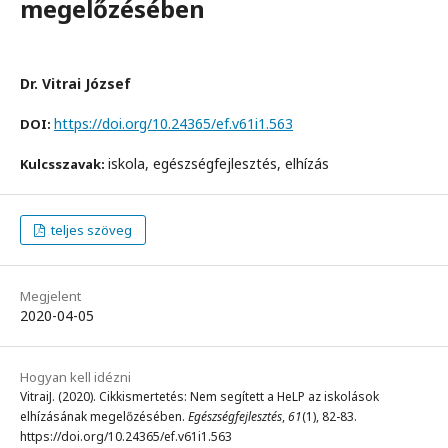
megelőzésében
Dr. Vitrai József
https://doi.org/10.24365/ef.v61i1.563
DOI:
iskola, egészségfejlesztés, elhízás
Kulcsszavak:
teljes szöveg
Megjelent
2020-04-05
Hogyan kell idézni
VitraiJ. (2020). Cikkismertetés: Nem segített a HeLP az iskolások
elhízásának megelőzésében.
Egészségfejlesztés
,
61
(1), 82-83.
https://doi.org/10.24365/ef.v61i1.563