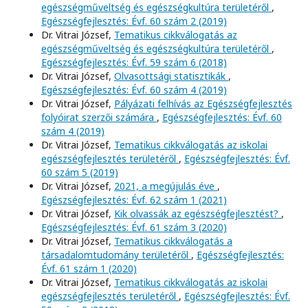
egészségműveltség és egészségkultúra területéről
,
Egészségfejlesztés: Évf. 60 szám 2 (2019)
Dr. Vitrai József,
Tematikus cikkválogatás az
egészségműveltség és egészségkultúra területéről
,
Egészségfejlesztés: Évf. 59 szám 6 (2018)
Dr. Vitrai József,
Olvasottsági statisztikák
,
Egészségfejlesztés: Évf. 60 szám 4 (2019)
Dr. Vitrai József,
Pályázati felhívás az Egészségfejlesztés
folyóirat szerzői számára
,
Egészségfejlesztés: Évf. 60
szám 4 (2019)
Dr. Vitrai József,
Tematikus cikkválogatás az iskolai
egészségfejlesztés területéről
,
Egészségfejlesztés: Évf.
60 szám 5 (2019)
Dr. Vitrai József,
2021, a megújulás éve
,
Egészségfejlesztés: Évf. 62 szám 1 (2021)
Dr. Vitrai József,
Kik olvassák az egészségfejlesztést?
,
Egészségfejlesztés: Évf. 61 szám 3 (2020)
Dr. Vitrai József,
Tematikus cikkválogatás a
társadalomtudomány területéről
,
Egészségfejlesztés:
Évf. 61 szám 1 (2020)
Dr. Vitrai József,
Tematikus cikkválogatás az iskolai
egészségfejlesztés területéről
,
Egészségfejlesztés: Évf.