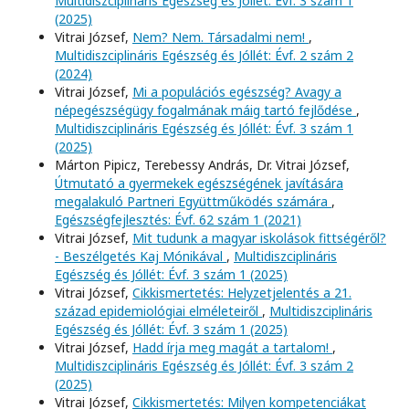
Multidiszciplináris Egészség és Jóllét: Évf. 3 szám 1
(2025)
Vitrai József,
Nem? Nem. Társadalmi nem!
,
Multidiszciplináris Egészség és Jóllét: Évf. 2 szám 2
(2024)
Vitrai József,
Mi a populációs egészség? Avagy a
népegészségügy fogalmának máig tartó fejlődése
,
Multidiszciplináris Egészség és Jóllét: Évf. 3 szám 1
(2025)
Márton Pipicz, Terebessy András, Dr. Vitrai József,
Útmutató a gyermekek egészségének javítására
megalakuló Partneri Együttműködés számára
,
Egészségfejlesztés: Évf. 62 szám 1 (2021)
Vitrai József,
Mit tudunk a magyar iskolások fittségéről?
- Beszélgetés Kaj Mónikával
,
Multidiszciplináris
Egészség és Jóllét: Évf. 3 szám 1 (2025)
Vitrai József,
Cikkismertetés: Helyzetjelentés a 21.
század epidemiológiai elméleteiről
,
Multidiszciplináris
Egészség és Jóllét: Évf. 3 szám 1 (2025)
Vitrai József,
Hadd írja meg magát a tartalom!
,
Multidiszciplináris Egészség és Jóllét: Évf. 3 szám 2
(2025)
Vitrai József,
Cikkismertetés: Milyen kompetenciákat