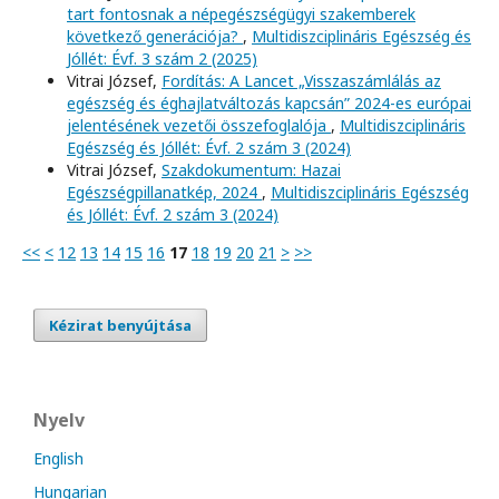
tart fontosnak a népegészségügyi szakemberek
következő generációja?
,
Multidiszciplináris Egészség és
Jóllét: Évf. 3 szám 2 (2025)
Vitrai József,
Fordítás: A Lancet „Visszaszámlálás az
egészség és éghajlatváltozás kapcsán” 2024-es európai
jelentésének vezetői összefoglalója
,
Multidiszciplináris
Egészség és Jóllét: Évf. 2 szám 3 (2024)
Vitrai József,
Szakdokumentum: Hazai
Egészségpillanatkép, 2024
,
Multidiszciplináris Egészség
és Jóllét: Évf. 2 szám 3 (2024)
<<
<
12
13
14
15
16
17
18
19
20
21
>
>>
Kézirat benyújtása
Nyelv
English
Hungarian