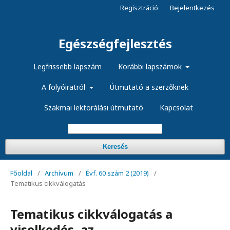
Regisztráció
Bejelentkezés
Egészségfejlesztés
Legfrissebb lapszám
Korábbi lapszámok
A folyóiratról
Útmutató a szerzőknek
Szakmai lektorálási útmutató
Kapcsolat
Keresés
Főoldal
/
Archívum
/
Évf. 60 szám 2 (2019)
/
Tematikus cikkválogatás
Tematikus cikkválogatás a
viselkedés, az