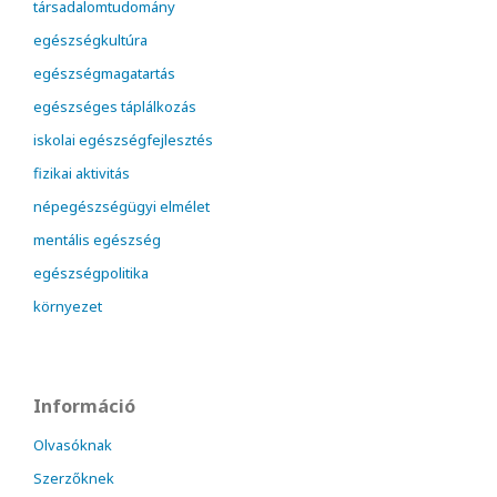
társadalomtudomány
egészségkultúra
egészségmagatartás
egészséges táplálkozás
iskolai egészségfejlesztés
fizikai aktivitás
népegészségügyi elmélet
mentális egészség
egészségpolitika
környezet
Információ
Olvasóknak
Szerzőknek