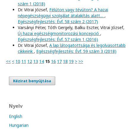
szám 1 (2018)
Dr. Vitrai József,
Félúton vagy tévúton? A hazai
népegészségügyi szolgálat átalakítás alatt…
,
Egészségfejlesztés: Évf. 58 szám 2 (2017)
Varsányi Péter, Tóth Gergely, Balku Eszter, Vitrai József,
Új hazai egészségmonitorozási koncepció
,
Egészségfejlesztés: Évf. 57 szám 1 (2016)
Dr. Vitrai József,
A lap látogatottsága és legolvasottabb
cikkeink
,
Egészségfejlesztés: Évf. 59 szám 3 (2018)
<<
<
10
11
12
13
14
15
16
17
18
19
>
>>
Kézirat benyújtása
Nyelv
English
Hungarian