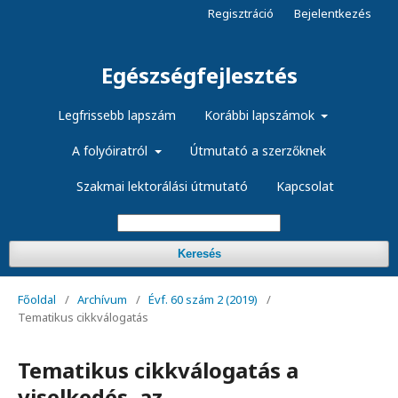
Regisztráció
Bejelentkezés
Egészségfejlesztés
Legfrissebb lapszám
Korábbi lapszámok
A folyóiratról
Útmutató a szerzőknek
Szakmai lektorálási útmutató
Kapcsolat
Keresés
Főoldal
/
Archívum
/
Évf. 60 szám 2 (2019)
/
Tematikus cikkválogatás
Tematikus cikkválogatás a
viselkedés, az