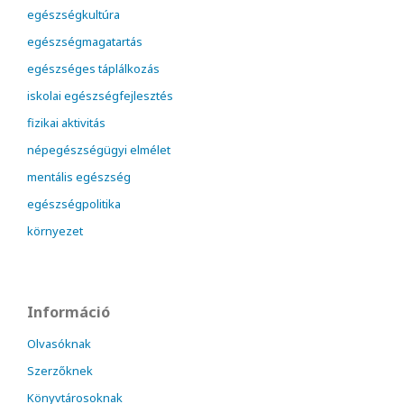
egészségkultúra
egészségmagatartás
egészséges táplálkozás
iskolai egészségfejlesztés
fizikai aktivitás
népegészségügyi elmélet
mentális egészség
egészségpolitika
környezet
Információ
Olvasóknak
Szerzőknek
Könyvtárosoknak