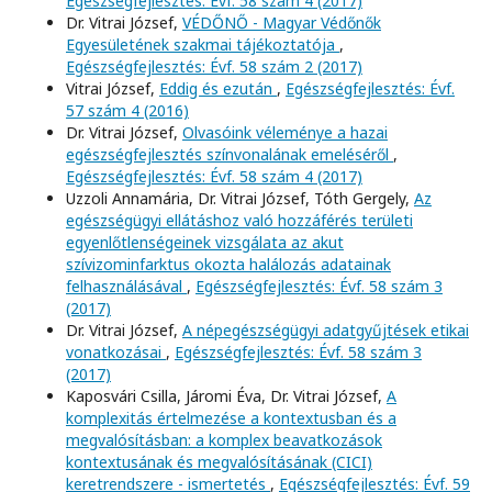
Egészségfejlesztés: Évf. 58 szám 4 (2017)
Dr. Vitrai József,
VÉDŐNŐ - Magyar Védőnők
Egyesületének szakmai tájékoztatója
,
Egészségfejlesztés: Évf. 58 szám 2 (2017)
Vitrai József,
Eddig és ezután
,
Egészségfejlesztés: Évf.
57 szám 4 (2016)
Dr. Vitrai József,
Olvasóink véleménye a hazai
egészségfejlesztés színvonalának emeléséről
,
Egészségfejlesztés: Évf. 58 szám 4 (2017)
Uzzoli Annamária, Dr. Vitrai József, Tóth Gergely,
Az
egészségügyi ellátáshoz való hozzáférés területi
egyenlőtlenségeinek vizsgálata az akut
szívizominfarktus okozta halálozás adatainak
felhasználásával
,
Egészségfejlesztés: Évf. 58 szám 3
(2017)
Dr. Vitrai József,
A népegészségügyi adatgyűjtések etikai
vonatkozásai
,
Egészségfejlesztés: Évf. 58 szám 3
(2017)
Kaposvári Csilla, Járomi Éva, Dr. Vitrai József,
A
komplexitás értelmezése a kontextusban és a
megvalósításban: a komplex beavatkozások
kontextusának és megvalósításának (CICI)
keretrendszere - ismertetés
,
Egészségfejlesztés: Évf. 59