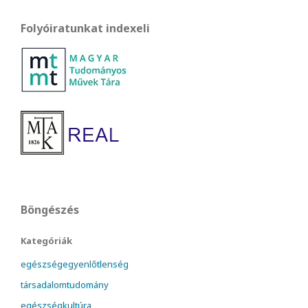
Folyóiratunkat indexeli
Böngészés
Kategóriák
egészségegyenlőtlenség
társadalomtudomány
egészségkultúra