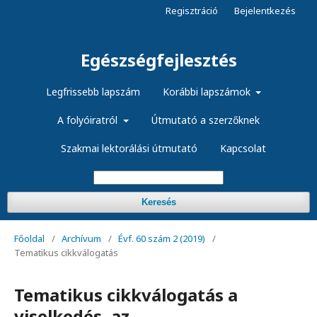
Regisztráció
Bejelentkezés
Egészségfejlesztés
Legfrissebb lapszám
Korábbi lapszámok
A folyóiratról
Útmutató a szerzőknek
Szakmai lektorálási útmutató
Kapcsolat
Keresés
Főoldal
/
Archívum
/
Évf. 60 szám 2 (2019)
/
Tematikus cikkválogatás
Tematikus cikkválogatás a
viselkedés, az